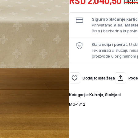
RSD
2.040,50
RSD
Sigurno plaćanje karti
Prihvatamo
Visa
,
Maste
Brza i bezbedna kupovina
Garancija i povrat.
U skl
reklamirati u slučaju ne
proizvode u originalnom 
Dodaj to lista želja
Podel
Kategorije:
Kuhinja
,
Stolnjaci
MG-1742