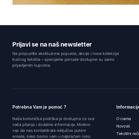
Prijavi se na naš newsletter
Ne propustite ekskluzivne popuste, akcije i nove kolekcije
kućnog tekstila – specijalne ponude dostupne su samo
prijavljenim kupcima.
Potrebna Vam je pomoć ?
Informacij
Naša korisnička podrška je dostupna za sva
O nama
vaša pitanja i dodatne informacije. Molimo
Novosti
vas da nas kontaktirate isključivo putem
Tekstilni reč
emaila, kako bismo vam u najkraćem roku