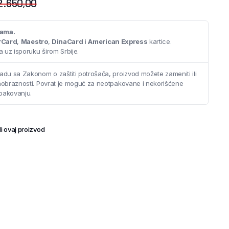
2.650,00
cama.
rCard
,
Maestro
,
DinaCard
i
American Express
kartice.
 uz isporuku širom Srbije.
adu sa Zakonom o zaštiti potrošača, proizvod možete zameniti ili
saobraznosti. Povrat je moguć za neotpakovane i nekorišćene
pakovanju.
i ovaj proizvod