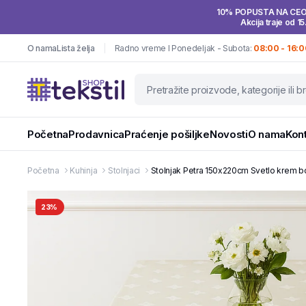
10% POPUSTA NA CE
Akcija traje od 15
O nama
Lista želja
Radno vreme I Ponedeljak - Subota:
08:00 - 16:0
Početna
Prodavnica
Praćenje pošiljke
Novosti
O nama
Kon
Početna
Kuhinja
Stolnjaci
Stolnjak Petra 150x220cm Svetlo krem bo
23%