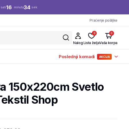
16
33
sati
minuta
sek.
Praćenje pošiljke
0
0
Nalog
Lista želja
Vaša korpa
Poslednji komadi
AKCIJA
tra 150x220cm Svetlo
Tekstil Shop