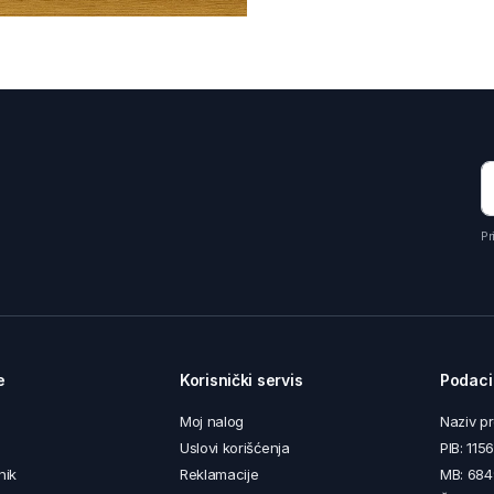
Pr
e
Korisnički servis
Podaci
Moj nalog
Naziv p
Uslovi korišćenja
PIB: 11
nik
Reklamacije
MB: 68