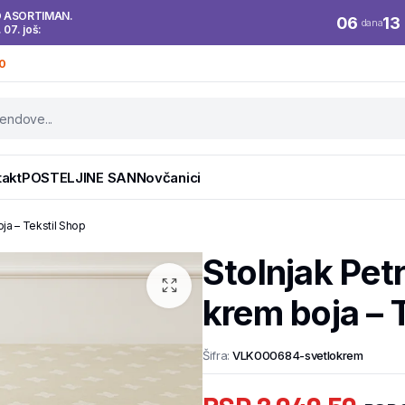
O ASORTIMAN.
06
13
dana
. 07. još:
0
takt
POSTELJINE SAN
Novčanici
ja – Tekstil Shop
Stolnjak Pe
krem boja – 
Šifra:
VLK000684-svetlokrem