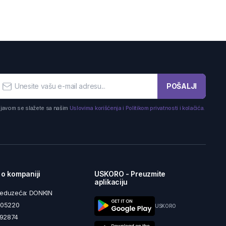
POŠALJI
ijavom se slažete sa našim
Uslovima korišćenja i Politikom privatnosti i kolačića.
 o kompaniji
USKORO - Preuzmite
aplikaciju
reduzeća: DONKIN
5605220
USKORO
492874