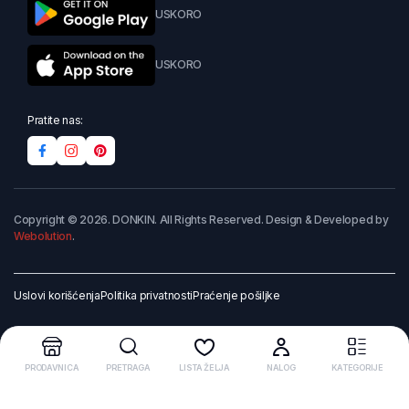
USKORO
USKORO
Pratite nas:
Copyright © 2026. DONKIN. All Rights Reserved. Design & Developed by
Webolution
.
Uslovi korišćenja
Politika privatnosti
Praćenje pošiljke
PRODAVNICA
PRETRAGA
LISTA ŽELJA
NALOG
KATEGORIJE