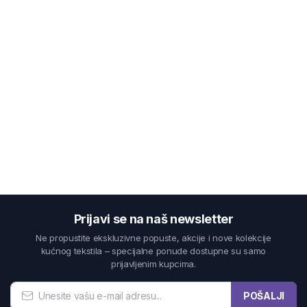
Prijavi se na naš newsletter
Ne propustite ekskluzivne popuste, akcije i nove kolekcije
kućnog tekstila – specijalne ponude dostupne su samo
prijavljenim kupcima.
POŠALJI