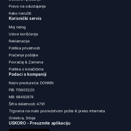
Pravo na odustajanje
Kako naručiti
Korisnički servis
Moj nalog
Uslovi korišćenja
Reklamacije
Politika privatnosti
Praćenje pošiljke
Povraćaj & Zamena
Politika o kolačićima
Podaci o kompaniji
Naziv preduzeća: DONKIN
PIB: 115605220
MB: 68492874
Šifra delatnosti: 4791
Trgovina na malo posredstvom pošte ili preko interneta
Grdelica, Srbija
USKORO - Preuzmite aplikaciju