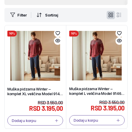
Filter
Sortiraj
10%
10%
Muška pidzama Winter –
Muška pidzama Winter –
komplet L veličina Model 9146 –
komplet XL veličina Model 9146
Tekstil Shop
– Tekstil Shop
RSD
3.550,00
RSD
3.550,00
RSD
3.195,00
RSD
3.195,00
Dodaj u korpu
Dodaj u korpu