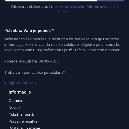
Prijavom se slažete sa našim
Uslovima korišćenja i Politikom privatnosti i
kolačića.
Potrebna Vam je pomoć ?
Naša korisnička podrška je dostupna za sva vaša pitanja i dodatne
informacije. Molimo vas da nas kontaktirate isključivo putem emaila,
kako bismo vam u najkraćem roku pružili tačan i kvalitetan odgovor.
Ponedeljak-Subota: 08:00-16:00
Treba vam pomoć oko porudžbine?
info@tekstilshop.rs
Informacije
O nama
Novosti
Tekstilni rečnik
Praćenje pošiljke
Dostava i plaćanje