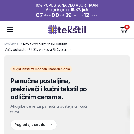
10% POPUSTA NA CEO ASORTIMAN.
Akcija traje od 15. 07. još:
07
00
29
11
dana
sati
minuta
sek.
0
Početna
Proizvod Sirovinski sastav
75% poliester / 20% viskoza / 5% elastin
Kućni tekstil za udoban i moderan dom
Pamučna posteljina,
prekrivači i kućni tekstil po
odličnim cenama.
Akcijske cene za pamučnu posteljinu i kućni
tekstil.
Pogledaj ponudu