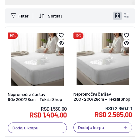
Filter
Sortiraj
10%
10%
Nepromočivi čaršav
Nepromočivi čaršav
200×200/28cm – Tekstil Shop
90×200/28cm – Tekstil Shop
RSD
2.850,00
RSD
1.560,00
RSD
2.565,00
RSD
1.404,00
Dodaj u korpu
Dodaj u korpu