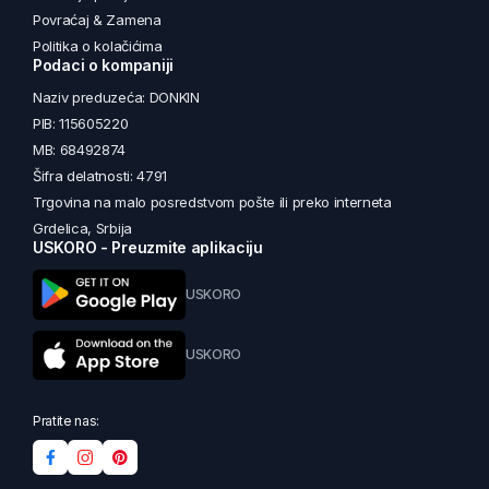
Povraćaj & Zamena
Politika o kolačićima
Podaci o kompaniji
Naziv preduzeća: DONKIN
PIB: 115605220
MB: 68492874
Šifra delatnosti: 4791
Trgovina na malo posredstvom pošte ili preko interneta
Grdelica, Srbija
USKORO - Preuzmite aplikaciju
USKORO
USKORO
Pratite nas: