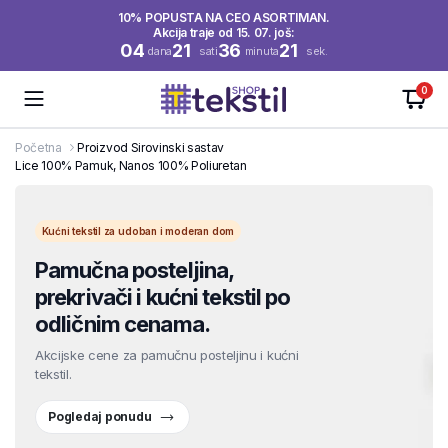
10% POPUSTA NA CEO ASORTIMAN.
Akcija traje od 15. 07. još:
04
21
36
21
dana
sati
minuta
sek.
0
Početna
Proizvod Sirovinski sastav
Lice 100% Pamuk, Nanos 100% Poliuretan
Kućni tekstil za udoban i moderan dom
Pamučna posteljina,
prekrivači i kućni tekstil po
odličnim cenama.
Akcijske cene za pamučnu posteljinu i kućni
tekstil.
Pogledaj ponudu