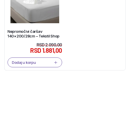
Nepromočivi čaršav
140×200/28cm – Tekstil Shop
RSD
2.090,00
RSD
1.881,00
Dodaj u korpu