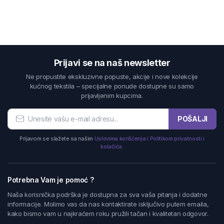
Prijavi se na naš newsletter
Ne propustite ekskluzivne popuste, akcije i nove kolekcije
kućnog tekstila – specijalne ponude dostupne su samo
prijavljenim kupcima.
POŠALJI
Prijavom se slažete sa našim
Uslovima korišćenja i Politikom privatnosti i
kolačića.
Potrebna Vam je pomoć ?
Naša korisnička podrška je dostupna za sva vaša pitanja i dodatne
informacije. Molimo vas da nas kontaktirate isključivo putem emaila,
kako bismo vam u najkraćem roku pružili tačan i kvalitetan odgovor.