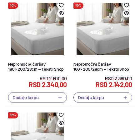
10%
10%
Nepromočivi čaršav
Nepromočivi čaršav
180×200/28cm – Tekstil Shop
160×200/28cm – Tekstil Shop
RSD
2.600,00
RSD
2.380,00
RSD
2.340,00
RSD
2.142,00
Dodaj u korpu
Dodaj u korpu
10%