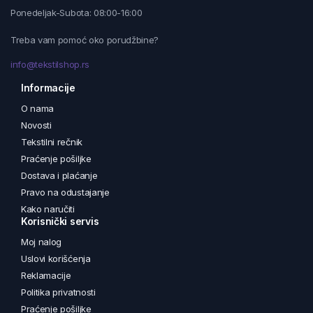
Ponedeljak-Subota: 08:00-16:00
Treba vam pomoć oko porudžbine?
info@tekstilshop.rs
Informacije
O nama
Novosti
Tekstilni rečnik
Praćenje pošiljke
Dostava i plaćanje
Pravo na odustajanje
Kako naručiti
Korisnički servis
Moj nalog
Uslovi korišćenja
Reklamacije
Politika privatnosti
Praćenje pošiljke