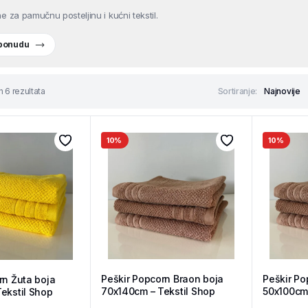
e za pamučnu posteljinu i kućni tekstil.
 ponudu
h 6 rezultata
Sortiranje:
10%
10%
Peškir Popcorn Braon boja
Peškir Po
rn Žuta boja
70x140cm – Tekstil Shop
50x100cm 
ekstil Shop