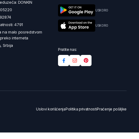
reduzeća: DONKIN
5605220
USKORO
492874
latnosti: 4791
USKORO
a na malo posredstvom
i preko interneta
, Srbija
Pratite nas:
Uslovi korišćenja
Politika privatnosti
Praćenje pošiljke