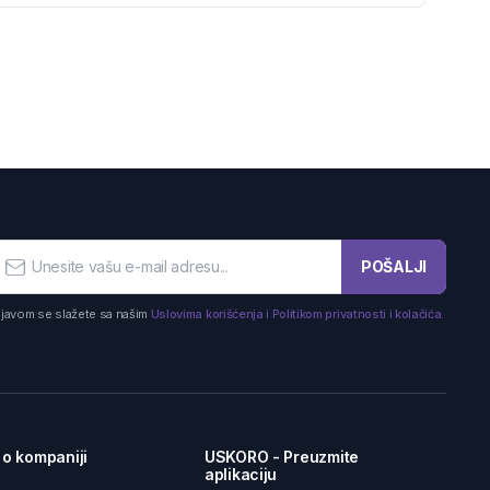
POŠALJI
ijavom se slažete sa našim
Uslovima korišćenja i Politikom privatnosti i kolačića.
 o kompaniji
USKORO - Preuzmite
aplikaciju