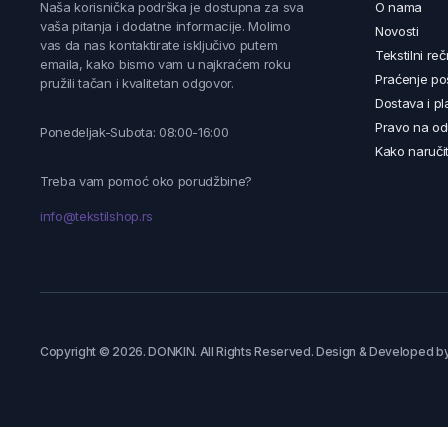
Naša korisnička podrška je dostupna za sva
O nama
vaša pitanja i dodatne informacije. Molimo
Novosti
vas da nas kontaktirate isključivo putem
Tekstilni reč
emaila, kako bismo vam u najkraćem roku
Praćenje poš
pružili tačan i kvalitetan odgovor.
Dostava i pl
Pravo na od
Ponedeljak-Subota: 08:00-16:00
Kako naručit
Treba vam pomoć oko porudžbine?
info@tekstilshop.rs
Copyright © 2026. DONKIN. All Rights Reserved. Design & Developed b