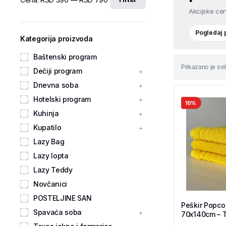
Akcijske cen
Pogledaj
Kategorija proizvoda
Baštenski program
Prikazano je svi
Dečiji program
Dnevna soba
Hotelski program
10%
Kuhinja
Kupatilo
Lazy Bag
Lazy lopta
Lazy Teddy
Novčanici
POSTELJINE SAN
Peškir Popco
Spavaća soba
70x140cm – T