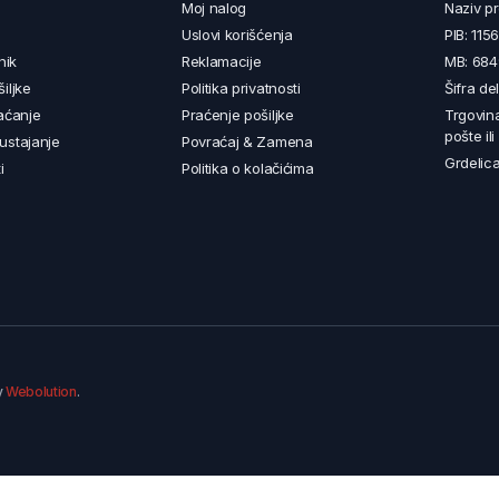
Moj nalog
Naziv p
Uslovi korišćenja
PIB: 11
nik
Reklamacije
MB: 68
iljke
Politika privatnosti
Šifra de
aćanje
Praćenje pošiljke
Trgovin
pošte il
ustajanje
Povraćaj & Zamena
Grdelica
i
Politika o kolačićima
y
Webolution
.