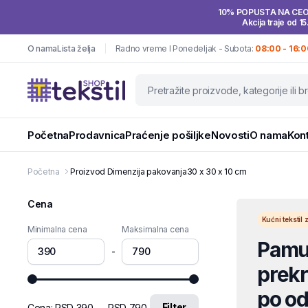
10% POPUSTA NA CE
Akcija traje od 15
O nama
Lista želja
Radno vreme I Ponedeljak - Subota:
08:00 - 16:0
Početna
Prodavnica
Praćenje pošiljke
Novosti
O nama
Kon
Početna
Proizvod Dimenzija pakovanja
30 x 30 x 10 cm
Cena
Kućni teksti
Minimalna cena
Maksimalna cena
Pamuč
-
prekri
po od
Filter
Cena:
RSD 390
—
RSD 790