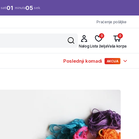
01
04
sati
minuta
sek.
Praćenje pošiljke
0
0
Nalog
Lista želja
Vaša korpa
Poslednji komadi
AKCIJA