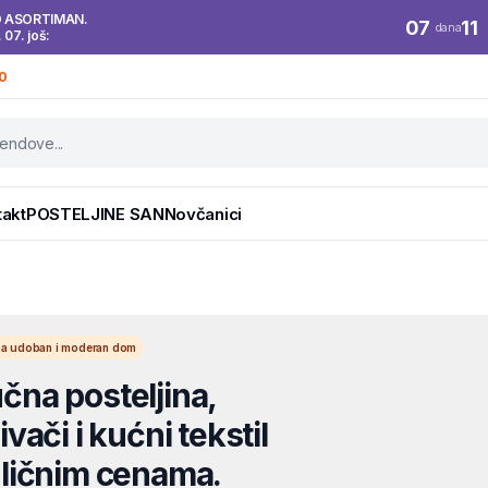
O ASORTIMAN.
07
11
dana
. 07. još:
0
takt
POSTELJINE SAN
Novčanici
l za udoban i moderan dom
na posteljina,
vači i kućni tekstil
ličnim cenama.