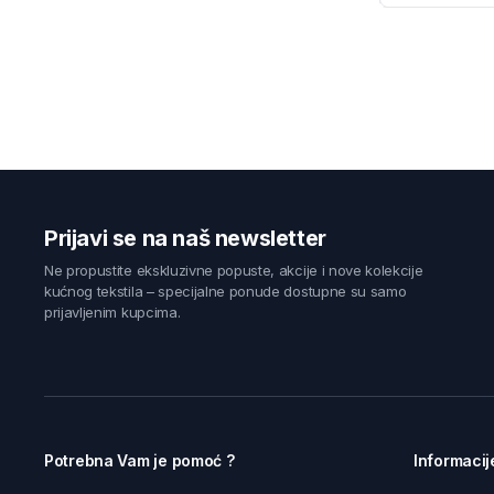
Prijavi se na naš newsletter
Ne propustite ekskluzivne popuste, akcije i nove kolekcije
kućnog tekstila – specijalne ponude dostupne su samo
prijavljenim kupcima.
Potrebna Vam je pomoć ?
Informacij