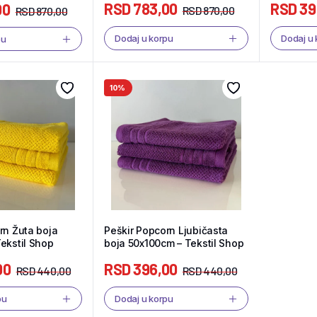
RSD
783,00
RSD
39
00
RSD
870,00
RSD
870,00
Dodaj u korpu
Dodaj u
pu
10%
rn Žuta boja
Peškir Popcorn Ljubičasta
ekstil Shop
boja 50x100cm – Tekstil Shop
00
RSD
396,00
RSD
440,00
RSD
440,00
pu
Dodaj u korpu