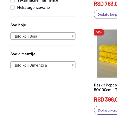
Texas jakne i farmerice
RSD
783,
Nekategorizovano
Dodaj u kor
Sve boje
10%
Bilo koji Boja
Sve dimenzija
Bilo koji Dimenzija
Peškir Popco
50x100cm – T
RSD
396,
Dodaj u kor