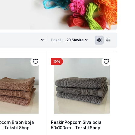
Prikaži:
10%
pcorn Braon boja
Peškir Popcorn Siva boja
– Tekstil Shop
50x100cm – Tekstil Shop