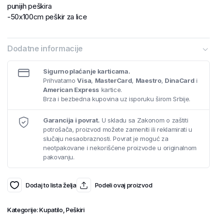
punijih peškira
-50x100cm peškir za lice
Dodatne informacije
Sigurno plaćanje karticama.
Prihvatamo
Visa
,
MasterCard
,
Maestro
,
DinaCard
i
American Express
kartice.
Brza i bezbedna kupovina uz isporuku širom Srbije.
Garancija i povrat.
U skladu sa Zakonom o zaštiti
potrošača, proizvod možete zameniti ili reklamirati u
slučaju nesaobraznosti. Povrat je moguć za
neotpakovane i nekorišćene proizvode u originalnom
pakovanju.
Dodaj to lista želja
Podeli ovaj proizvod
Kategorije:
Kupatilo
,
Peškiri