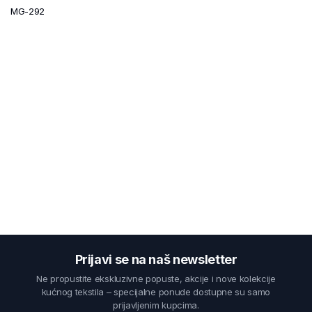
MG-292
Prijavi se na naš newsletter
Ne propustite ekskluzivne popuste, akcije i nove kolekcije
kućnog tekstila – specijalne ponude dostupne su samo
prijavljenim kupcima.