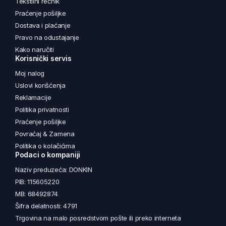
Tekstilni rečnik
Praćenje pošiljke
Dostava i plaćanje
Pravo na odustajanje
Kako naručiti
Korisnički servis
Moj nalog
Uslovi korišćenja
Reklamacije
Politika privatnosti
Praćenje pošiljke
Povraćaj & Zamena
Politika o kolačićima
Podaci o kompaniji
Naziv preduzeća: DONKIN
PIB: 115605220
MB: 68492874
Šifra delatnosti: 4791
Trgovina na malo posredstvom pošte ili preko interneta