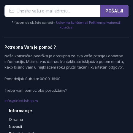
POŠALJI
Prijavom se slažete sa našim
Uslovima korišćenja i Politikom privatnosti i
kolačića.
Potrebna Vam je pomoć ?
Naša korisnička podrška je dostupna za sva vaša pitanja i dodatne
informacije. Molimo vas da nas kontaktirate isključivo putem emaila,
kako bismo vam u najkraćem roku pružili tačan i kvalitetan odgovor.
Ponedeljak-Subota: 08:00-16:00
Treba vam pomoć oko porudžbine?
info@tekstilshop.rs
Informacije
O nama
Novosti