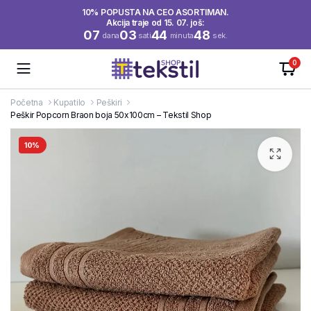
10% POPUSTA NA CEO ASORTIMAN.
Akcija traje od 15. 07. još:
07
03
44
48
dana
sati
minuta
sek.
0
Početna
Kupatilo
Peškiri
Peškir Popcorn Braon boja 50x100cm – Tekstil Shop
10%