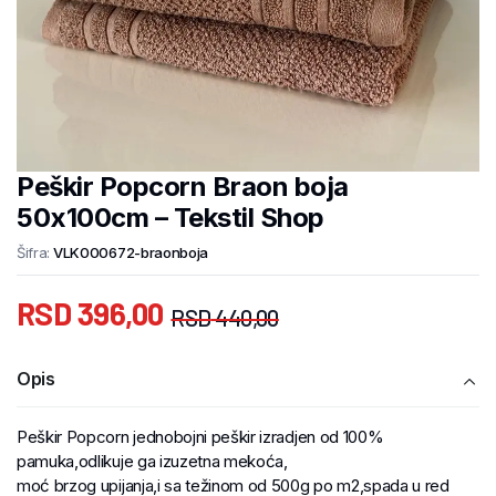
Peškir Popcorn Braon boja
50x100cm – Tekstil Shop
Šifra:
VLK000672-braonboja
RSD
396,00
RSD
440,00
Opis
Peškir Popcorn jednobojni peškir izradjen od 100%
pamuka,odlikuje ga izuzetna mekoća,
moć brzog upijanja,i sa težinom od 500g po m2,spada u red