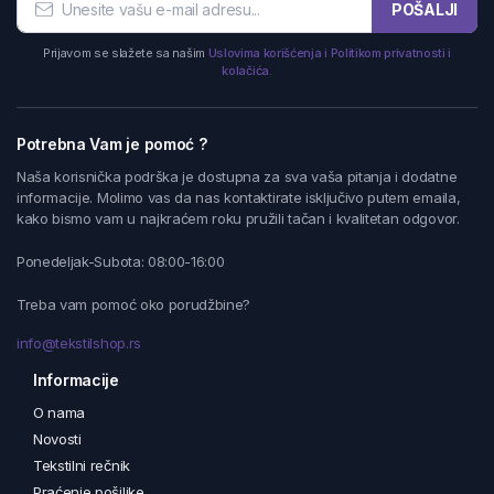
POŠALJI
Prijavom se slažete sa našim
Uslovima korišćenja i Politikom privatnosti i
kolačića.
Potrebna Vam je pomoć ?
Naša korisnička podrška je dostupna za sva vaša pitanja i dodatne
informacije. Molimo vas da nas kontaktirate isključivo putem emaila,
kako bismo vam u najkraćem roku pružili tačan i kvalitetan odgovor.
Ponedeljak-Subota: 08:00-16:00
Treba vam pomoć oko porudžbine?
info@tekstilshop.rs
Informacije
O nama
Novosti
Tekstilni rečnik
Praćenje pošiljke