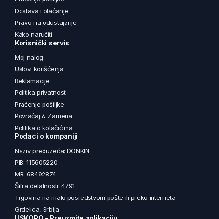
Dostava i plaćanje
Pravo na odustajanje
Kako naručiti
Korisnički servis
Moj nalog
Uslovi korišćenja
Reklamacije
Politika privatnosti
Praćenje pošiljke
Povraćaj & Zamena
Politika o kolačićima
Podaci o kompaniji
Naziv preduzeća: DONKIN
PIB: 115605220
MB: 68492874
Šifra delatnosti: 4791
Trgovina na malo posredstvom pošte ili preko interneta
Grdelica, Srbija
USKORO - Preuzmite aplikaciju