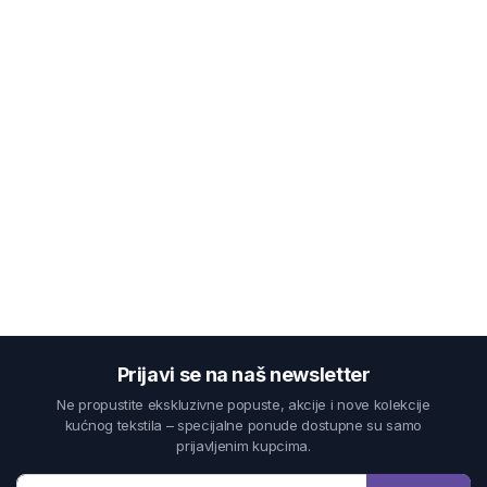
Prijavi se na naš newsletter
Ne propustite ekskluzivne popuste, akcije i nove kolekcije
kućnog tekstila – specijalne ponude dostupne su samo
prijavljenim kupcima.