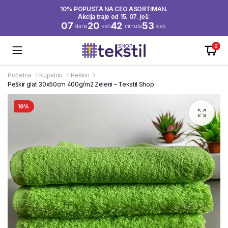
10% POPUSTA NA CEO ASORTIMAN.
Akcija traje od 15. 07. još:
07
20
42
52
dana
sati
minuta
sek.
0
Početna
Kupatilo
Peškiri
Peškir glat 30x50cm 400g/m2 Zeleni – Tekstil Shop
10%