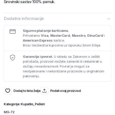
Sirovinski sastav 100% pamuk.
Dodatne informacije
Sigurno plaćanje karticama.
Prihvatamo
Visa
,
MasterCard
,
Maestro
,
DinaCard
i
American Express
kartice.
Brza i bezbedna kupovina uz isporuku širom Srbije.
Garancija i povrat.
U skladu sa Zakonom o zaštiti
potrošača, proizvod možete zameniti ili reklamirati u
slučaju nesaobraznosti. Povrat je moguć za
neotpakovane i nekorišćene proizvode u originalnom
pakovanju.
Dodaj to lista želja
Podeli ovaj proizvod
Kategorije:
Kupatilo
,
Peškiri
MG-72