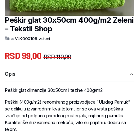
Peškir glat 30x50cm 400g/m2 Zeleni
– Tekstil Shop
Šifra:
VLK000108-zeleni
RSD
99,00
RSD
110,00
Opis
Peškir glat dimenzije 30x50cm i tezine 400g/m2
Peškiri (400g/m2) renomiranog proizvodjaca ”Uludag Pamuk”
se odlikuju izvanrednim kvalitetom, jer se ova vrsta peškira
izrađuje od potpuno prirodnog materijala, najfinijeg pamuka.
Karakteriše ih izvanredna mekoća, vrlo su prijatni u dodiru sa
telom.