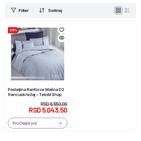
Filter
Sortiraj
23%
Posteljina Ranforce Mašna D2
francuski ležaj – Tekstil Shop
RSD
6.550,00
RSD
5.043,50
Pročitajte još