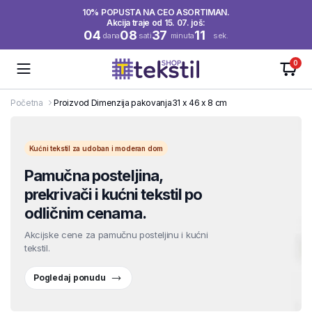
10% POPUSTA NA CEO ASORTIMAN.
Akcija traje od 15. 07. još:
04
08
37
11
dana
sati
minuta
sek.
0
Početna
Proizvod Dimenzija pakovanja
31 x 46 x 8 cm
Kućni tekstil za udoban i moderan dom
Pamučna posteljina,
prekrivači i kućni tekstil po
odličnim cenama.
Akcijske cene za pamučnu posteljinu i kućni
tekstil.
Pogledaj ponudu