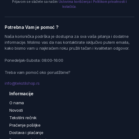
Prijavom se slažete sa našim
Uslovima korišćenja i Politikom privatnosti i
kolačića.
Potrebna Vam je pomoć ?
Naša korisnička podrška je dostupna za sva vaša pitanja i dodatne
informacije. Molimo vas da nas kontaktirate isključivo putem emaila,
kako bismo vam u najkraćem roku pružili tačan i kvalitetan odgovor.
Ponedeljak-Subota: 08:00-16:00
Treba vam pomoć oko porudžbine?
info@tekstilshop.rs
Informacije
O nama
Novosti
Tekstilni rečnik
Praćenje pošiljke
Dostava i plaćanje