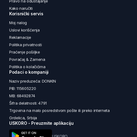
Pravo na odustajanje
Kako naručiti
Korisnički servis
Moj nalog
Uslovi korišćenja
Reklamacije
Politika privatnosti
Praćenje pošiljke
Povraćaj & Zamena
Politika o kolačićima
Podaci o kompaniji
Naziv preduzeća: DONKIN
PIB: 115605220
MB: 68492874
Šifra delatnosti: 4791
Trgovina na malo posredstvom pošte ili preko interneta
Grdelica, Srbija
USKORO - Preuzmite aplikaciju
USKORO