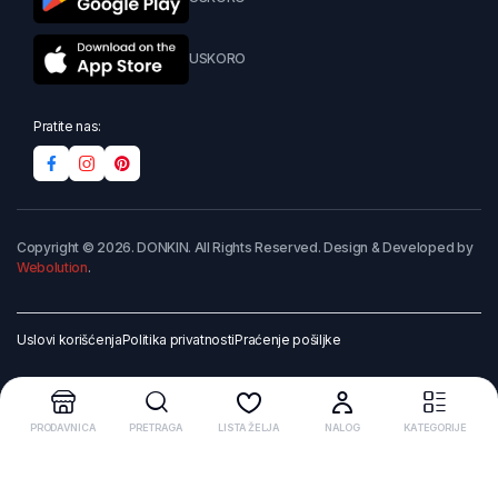
USKORO
Pratite nas:
Copyright © 2026. DONKIN. All Rights Reserved. Design & Developed by
Webolution
.
Uslovi korišćenja
Politika privatnosti
Praćenje pošiljke
PRODAVNICA
PRETRAGA
LISTA ŽELJA
NALOG
KATEGORIJE