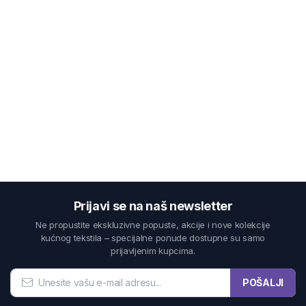
Prijavi se na naš newsletter
Ne propustite ekskluzivne popuste, akcije i nove kolekcije
kućnog tekstila – specijalne ponude dostupne su samo
prijavljenim kupcima.
POŠALJI