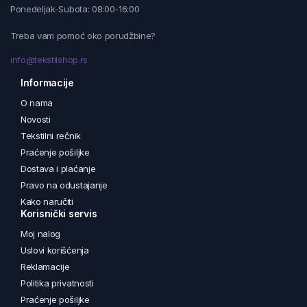
Ponedeljak-Subota: 08:00-16:00
Treba vam pomoć oko porudžbine?
info@tekstilshop.rs
Informacije
O nama
Novosti
Tekstilni rečnik
Praćenje pošiljke
Dostava i plaćanje
Pravo na odustajanje
Kako naručiti
Korisnički servis
Moj nalog
Uslovi korišćenja
Reklamacije
Politika privatnosti
Praćenje pošiljke