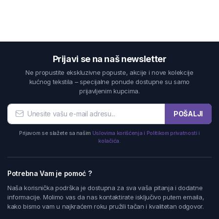
Prijavi se na naš newsletter
Ne propustite ekskluzivne popuste, akcije i nove kolekcije
kućnog tekstila – specijalne ponude dostupne su samo
prijavljenim kupcima.
POŠALJI
Prijavom se slažete sa našim
Uslovima korišćenja i Politikom privatnosti i
kolačića.
Potrebna Vam je pomoć ?
Naša korisnička podrška je dostupna za sva vaša pitanja i dodatne
informacije. Molimo vas da nas kontaktirate isključivo putem emaila,
kako bismo vam u najkraćem roku pružili tačan i kvalitetan odgovor.