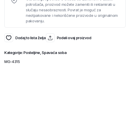
potrošača, proizvod možete zameniti ili reklamirati u
slučaju nesaobraznosti. Povrat je moguć za
neotpakovane i nekorišćene proizvode u originalnom
pakovanju.
Dodaj to lista želja
Podeli ovaj proizvod
Kategorije:
Posteljine
,
Spavaća soba
MG-4315