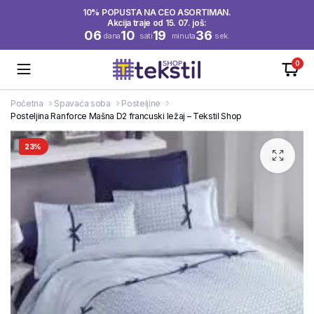
10% POPUSTA NA CEO ASORTIMAN.
Akcija traje od 15. 07. još:
06
10
19
36
dana
sati
minuta
sek.
0
Početna
Spavaća soba
Posteljine
Posteljina Ranforce Mašna D2 francuski ležaj – Tekstil Shop
23%