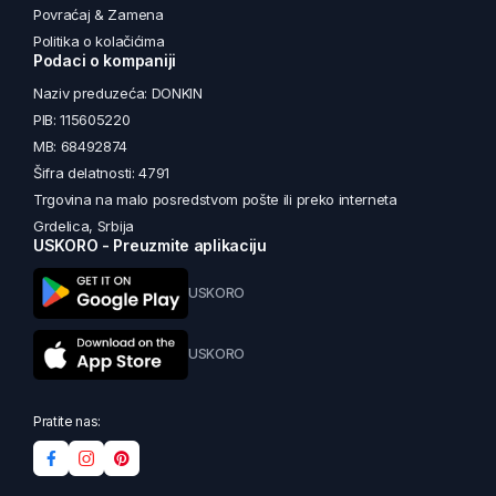
Povraćaj & Zamena
Politika o kolačićima
Podaci o kompaniji
Naziv preduzeća: DONKIN
PIB: 115605220
MB: 68492874
Šifra delatnosti: 4791
Trgovina na malo posredstvom pošte ili preko interneta
Grdelica, Srbija
USKORO - Preuzmite aplikaciju
USKORO
USKORO
Pratite nas: