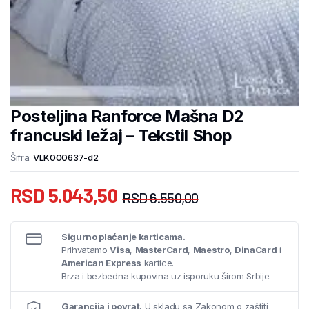
Posteljina Ranforce Mašna D2
francuski ležaj – Tekstil Shop
Šifra:
VLK000637-d2
RSD
5.043,50
RSD
6.550,00
Sigurno plaćanje karticama.
Prihvatamo
Visa
,
MasterCard
,
Maestro
,
DinaCard
i
American Express
kartice.
Brza i bezbedna kupovina uz isporuku širom Srbije.
Garancija i povrat.
U skladu sa Zakonom o zaštiti