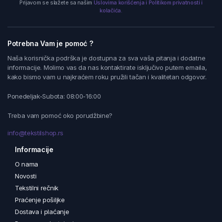
Prijavom se slažete sa našim
Uslovima korišćenja i Politikom privatnosti i
kolačića.
Potrebna Vam je pomoć ?
Naša korisnička podrška je dostupna za sva vaša pitanja i dodatne
informacije. Molimo vas da nas kontaktirate isključivo putem emaila,
kako bismo vam u najkraćem roku pružili tačan i kvalitetan odgovor.
Ponedeljak-Subota: 08:00-16:00
Treba vam pomoć oko porudžbine?
info@tekstilshop.rs
Informacije
O nama
Novosti
Tekstilni rečnik
Praćenje pošiljke
Dostava i plaćanje