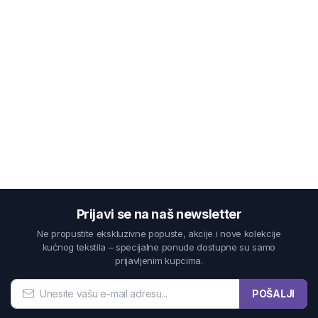
Prijavi se na naš newsletter
Ne propustite ekskluzivne popuste, akcije i nove kolekcije
kućnog tekstila – specijalne ponude dostupne su samo
prijavljenim kupcima.
POŠALJI