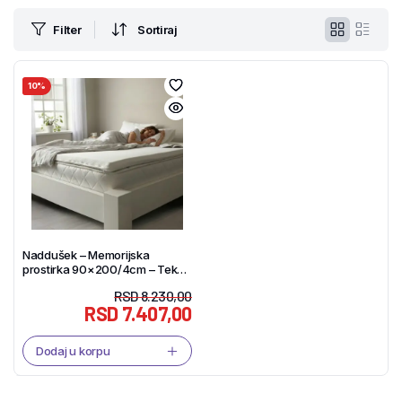
Filter
Sortiraj
10%
Naddušek – Memorijska
prostirka 90×200/4cm – Tekstil
Shop
RSD
8.230,00
RSD
7.407,00
Dodaj u korpu