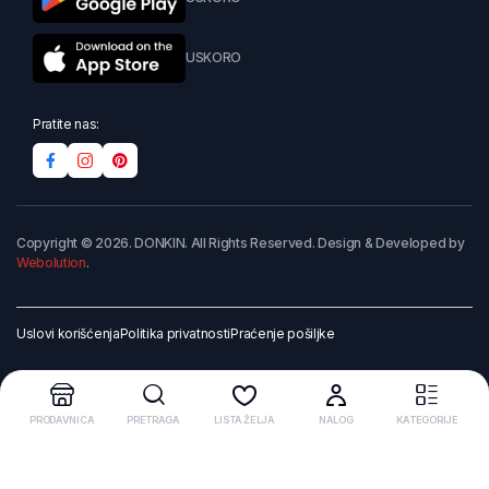
USKORO
Pratite nas:
Copyright © 2026. DONKIN. All Rights Reserved. Design & Developed by
Webolution
.
Uslovi korišćenja
Politika privatnosti
Praćenje pošiljke
PRODAVNICA
PRETRAGA
LISTA ŽELJA
NALOG
KATEGORIJE