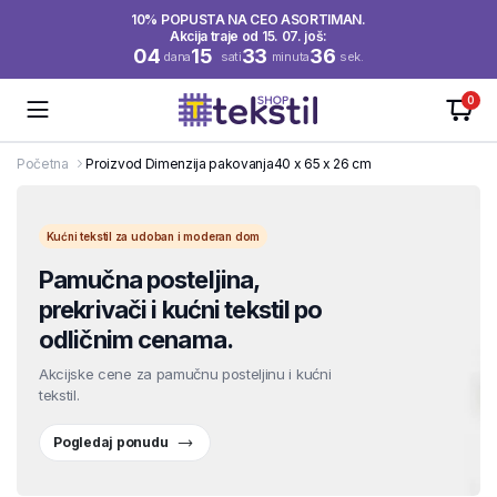
10% POPUSTA NA CEO ASORTIMAN.
Akcija traje od 15. 07. još:
04
15
33
36
dana
sati
minuta
sek.
0
Početna
Proizvod Dimenzija pakovanja
40 x 65 x 26 cm
Kućni tekstil za udoban i moderan dom
Pamučna posteljina,
prekrivači i kućni tekstil po
odličnim cenama.
Akcijske cene za pamučnu posteljinu i kućni
tekstil.
Pogledaj ponudu