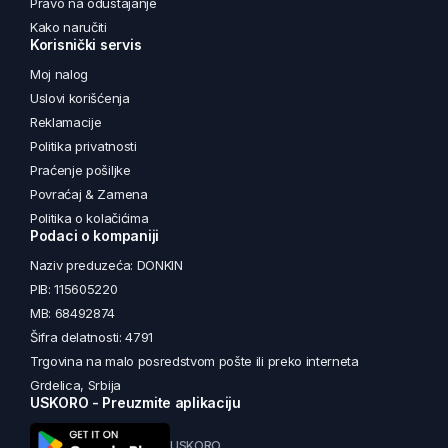
Pravo na odustajanje
Kako naručiti
Korisnički servis
Moj nalog
Uslovi korišćenja
Reklamacije
Politika privatnosti
Praćenje pošiljke
Povraćaj & Zamena
Politika o kolačićima
Podaci o kompaniji
Naziv preduzeća: DONKIN
PIB: 115605220
MB: 68492874
Šifra delatnosti: 4791
Trgovina na malo posredstvom pošte ili preko interneta
Grdelica, Srbija
USKORO - Preuzmite aplikaciju
USKORO