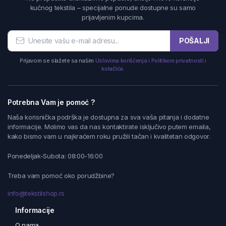
kućnog tekstila – specijalne ponude dostupne su samo
prijavljenim kupcima.
POŠALJI
Prijavom se slažete sa našim
Uslovima korišćenja i Politikom privatnosti i
kolačića.
Potrebna Vam je pomoć ?
Naša korisnička podrška je dostupna za sva vaša pitanja i dodatne
informacije. Molimo vas da nas kontaktirate isključivo putem emaila,
kako bismo vam u najkraćem roku pružili tačan i kvalitetan odgovor.
Ponedeljak-Subota: 08:00-16:00
Treba vam pomoć oko porudžbine?
info@tekstilshop.rs
Informacije
O nama