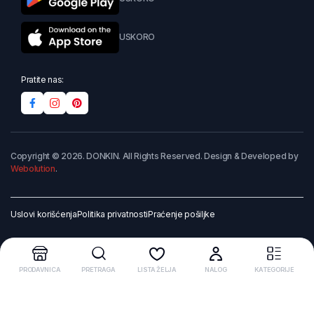
USKORO
Pratite nas:
Copyright © 2026. DONKIN. All Rights Reserved. Design & Developed by
Webolution
.
Uslovi korišćenja
Politika privatnosti
Praćenje pošiljke
PRODAVNICA
PRETRAGA
LISTA ŽELJA
NALOG
KATEGORIJE