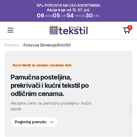
10% POPUSTA NA CEO ASORTIMAN.
Akcija traje od 15. 07. još:
06
05
54
30
dana
sati
minuta
sek.
0
Početna
Proizvod Dimenzija
100x150
Kućni tekstil za udoban i moderan dom
Pamučna posteljina,
prekrivači i kućni tekstil po
odličnim cenama.
Akcijske cene za pamučnu posteljinu i kućni
tekstil.
Pogledaj ponudu