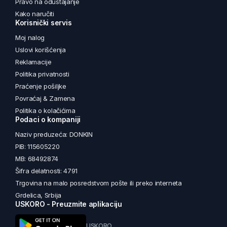
Pravo na odustajanje
Kako naručiti
Korisnički servis
Moj nalog
Uslovi korišćenja
Reklamacije
Politika privatnosti
Praćenje pošiljke
Povraćaj & Zamena
Politika o kolačićima
Podaci o kompaniji
Naziv preduzeća: DONKIN
PIB: 115605220
MB: 68492874
Šifra delatnosti: 4791
Trgovina na malo posredstvom pošte ili preko interneta
Grdelica, Srbija
USKORO - Preuzmite aplikaciju
USKORO