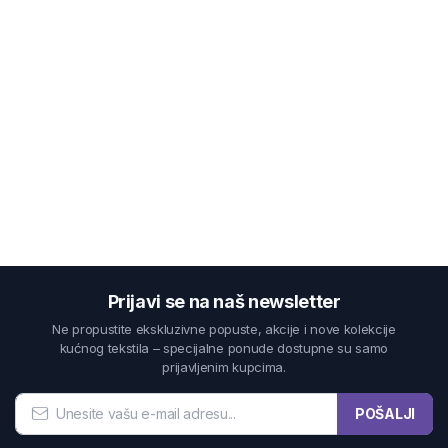
Prijavi se na naš newsletter
Ne propustite ekskluzivne popuste, akcije i nove kolekcije
kućnog tekstila – specijalne ponude dostupne su samo
prijavljenim kupcima.
POŠALJI