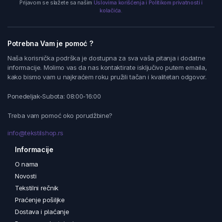
Prijavom se slažete sa našim
Uslovima korišćenja i Politikom privatnosti i
kolačića.
Potrebna Vam je pomoć ?
Naša korisnička podrška je dostupna za sva vaša pitanja i dodatne
informacije. Molimo vas da nas kontaktirate isključivo putem emaila,
kako bismo vam u najkraćem roku pružili tačan i kvalitetan odgovor.
Ponedeljak-Subota: 08:00-16:00
Treba vam pomoć oko porudžbine?
info@tekstilshop.rs
Informacije
O nama
Novosti
Tekstilni rečnik
Praćenje pošiljke
Dostava i plaćanje