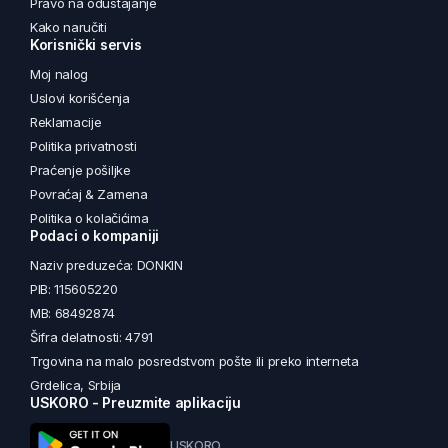
Pravo na odustajanje
Kako naručiti
Korisnički servis
Moj nalog
Uslovi korišćenja
Reklamacije
Politika privatnosti
Praćenje pošiljke
Povraćaj & Zamena
Politika o kolačićima
Podaci o kompaniji
Naziv preduzeća: DONKIN
PIB: 115605220
MB: 68492874
Šifra delatnosti: 4791
Trgovina na malo posredstvom pošte ili preko interneta
Grdelica, Srbija
USKORO - Preuzmite aplikaciju
USKORO