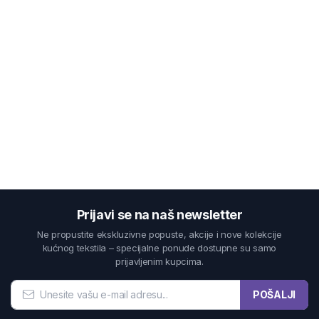
Prijavi se na naš newsletter
Ne propustite ekskluzivne popuste, akcije i nove kolekcije
kućnog tekstila – specijalne ponude dostupne su samo
prijavljenim kupcima.
POŠALJI