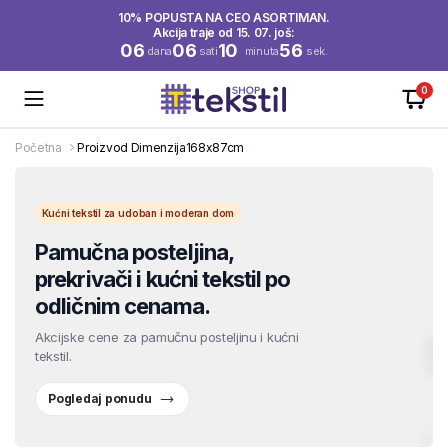
10% POPUSTA NA CEO ASORTIMAN.
Akcija traje od 15. 07. još:
06
06
10
56
dana
sati
minuta
sek.
0
Početna
Proizvod Dimenzija
168x87cm
Kućni tekstil za udoban i moderan dom
Pamučna posteljina,
prekrivači i kućni tekstil po
odličnim cenama.
Akcijske cene za pamučnu posteljinu i kućni
tekstil.
Pogledaj ponudu