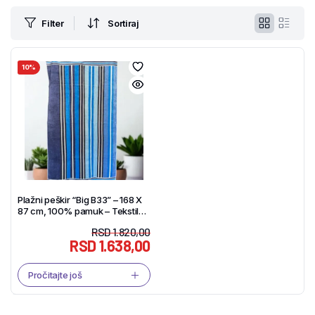
Filter
Sortiraj
10%
Plažni peškir “Big B33” – 168 X
87 cm, 100% pamuk – Tekstil
Shop
RSD
1.820,00
RSD
1.638,00
Pročitajte još