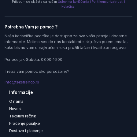
Prijavom se slažete sa našim
Uslovima korišćenja i Politikom privatnosti i
kolačića.
Potrebna Vam je pomoć ?
Naša korisnička podrška je dostupna za sva vaša pitanja i dodatne
informacije. Molimo vas da nas kontaktirate isključivo putem emaila,
kako bismo vam u najkraćem roku pružili tačan i kvalitetan odgovor.
Ponedeljak-Subota: 08:00-16:00
Treba vam pomoć oko porudžbine?
info@tekstilshop.rs
Informacije
O nama
Novosti
Tekstilni rečnik
Praćenje pošiljke
Dostava i plaćanje