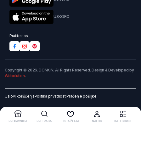
USKORO
Pratite nas:
Copyright © 2026. DONKIN. All Rights Reserved. Design & Developed by
Webolution
.
Uslovi korišćenja
Politika privatnosti
Praćenje pošiljke
PRODAVNICA
PRETRAGA
LISTA ŽELJA
NALOG
KATEGORIJE