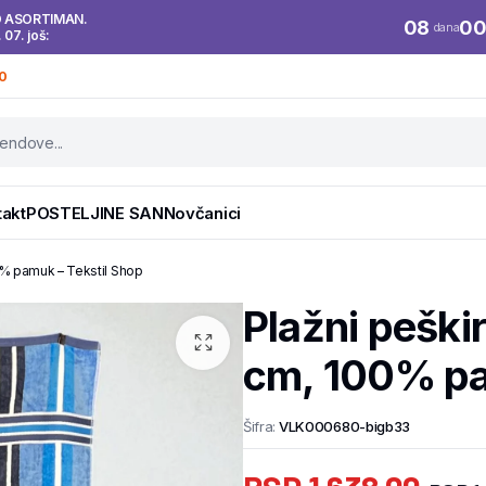
O ASORTIMAN.
08
0
dana
. 07. još:
0
takt
POSTELJINE SAN
Novčanici
00% pamuk – Tekstil Shop
Plažni peški
cm, 100% pa
Šifra:
VLK000680-bigb33