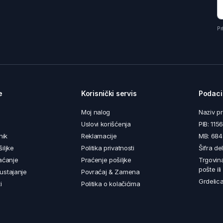
Pr
e
Korisnički servis
Podaci
Moj nalog
Naziv p
Uslovi korišćenja
PIB: 11
nik
Reklamacije
MB: 68
iljke
Politika privatnosti
Šifra de
aćanje
Praćenje pošiljke
Trgovin
pošte il
ustajanje
Povraćaj & Zamena
Grdelica
i
Politika o kolačićima