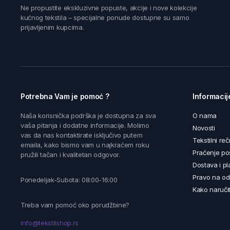
Ne propustite ekskluzivne popuste, akcije i nove kolekcije
kućnog tekstila – specijalne ponude dostupne su samo
prijavljenim kupcima.
Potrebna Vam je pomoć ?
Informacij
Naša korisnička podrška je dostupna za sva
O nama
vaša pitanja i dodatne informacije. Molimo
Novosti
vas da nas kontaktirate isključivo putem
Tekstilni reč
emaila, kako bismo vam u najkraćem roku
Praćenje poš
pružili tačan i kvalitetan odgovor.
Dostava i pl
Pravo na od
Ponedeljak-Subota: 08:00-16:00
Kako naručit
Treba vam pomoć oko porudžbine?
info@tekstilshop.rs