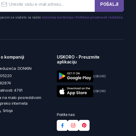
POŠALJI
ijavom se slažete sa našim
Uslovima korišćenja i Politikom privatnosti i kolačića.
 o kompaniji
USKORO - Preuzmite
aplikaciju
reduzeća: DONKIN
5605220
USKORO
492874
latnosti: 4791
USKORO
a na malo posredstvom
i preko interneta
, Srbija
Pratite nas: