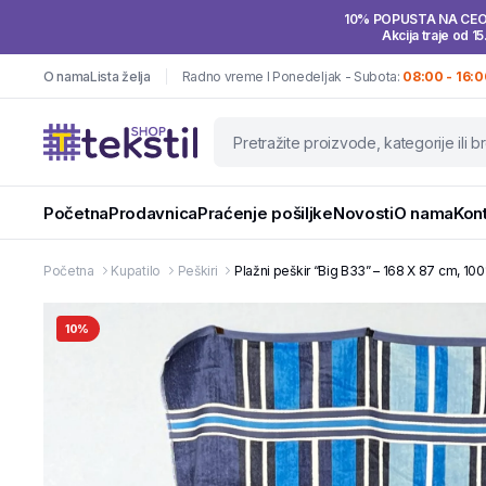
10% POPUSTA NA CE
Akcija traje od 15
O nama
Lista želja
Radno vreme I Ponedeljak - Subota:
08:00 - 16:0
Početna
Prodavnica
Praćenje pošiljke
Novosti
O nama
Kon
Početna
Kupatilo
Peškiri
Plažni peškir “Big B33” – 168 X 87 cm, 1
10%