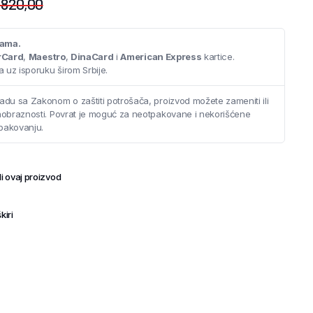
.820,00
cama.
rCard
,
Maestro
,
DinaCard
i
American Express
kartice.
 uz isporuku širom Srbije.
adu sa Zakonom o zaštiti potrošača, proizvod možete zameniti ili
saobraznosti. Povrat je moguć za neotpakovane i nekorišćene
pakovanju.
i ovaj proizvod
kiri