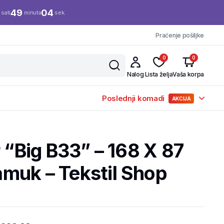
0
49
03
sati
minuta
sek.
Praćenje pošiljke
0
0
Nalog
Lista želja
Vaša korpa
Poslednji komadi
AKCIJA
r “Big B33” – 168 X 87
muk – Tekstil Shop