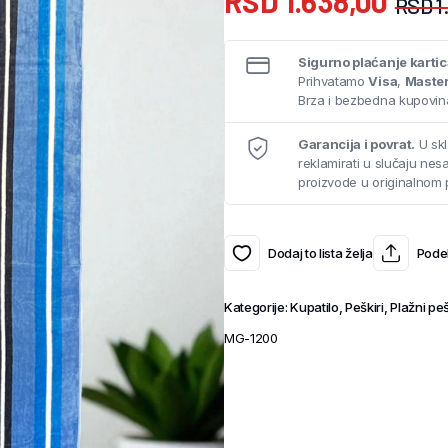
RSD
1.638,00
RSD
1
Sigurno plaćanje karti
Prihvatamo
Visa
,
Maste
Brza i bezbedna kupovina
Garancija i povrat.
U skl
reklamirati u slučaju ne
proizvode u originalnom 
Dodaj to lista želja
Podel
Kategorije:
Kupatilo
,
Peškiri
,
Plažni peš
MG-1200