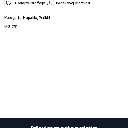
Dodaj to lista želja
Podeli ovaj proizvod
Kategorije:
Kupatilo
,
Peškiri
MG-381