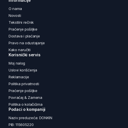
Informacije
O nama
Novosti
Tekstilni rečnik
Praćenje pošiljke
Dostava i plaćanje
Pravo na odustajanje
Kako naručiti
Korisnički servis
Moj nalog
Uslovi korišćenja
Reklamacije
Politika privatnosti
Praćenje pošiljke
Povraćaj & Zamena
Politika o kolačićima
Podaci o kompaniji
Naziv preduzeća: DONKIN
PIB: 115605220