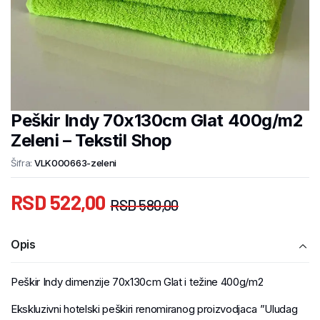
Peškir Indy 70x130cm Glat 400g/m2
Zeleni – Tekstil Shop
Šifra:
VLK000663-zeleni
RSD
522,00
RSD
580,00
Opis
Peškir Indy dimenzije 70x130cm Glat i težine 400g/m2
Ekskluzivni hotelski peškiri renomiranog proizvodjaca ”Uludag