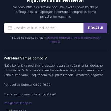
Prijavi se na naš newsletter
Ne propustite ekskluzivne popuste, akcije i nove kolekcije
kućnog tekstila – specijalne ponude dostupne su samo
prijavljenim kupcima.
POŠALJI
Prijavom se slažete sa našim
Uslovima korišćenja i Politikom privatnosti i
kolačića.
Potrebna Vam je pomoć ?
Naša korisnička podrška je dostupna za sva vaša pitanja i dodatne
informacije. Molimo vas da nas kontaktirate isključivo putem emaila,
kako bismo vam u najkraćem roku pružili tačan i kvalitetan odgovor.
Ponedeljak-Subota: 08:00-16:00
Treba vam pomoć oko porudžbine?
info@tekstilshop.rs