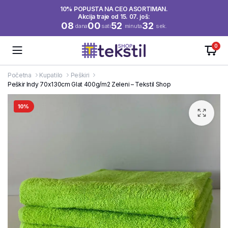
10% POPUSTA NA CEO ASORTIMAN.
Akcija traje od 15. 07. još:
08
00
52
32
dana
sati
minuta
sek.
0
Početna
Kupatilo
Peškiri
Peškir Indy 70x130cm Glat 400g/m2 Zeleni – Tekstil Shop
10%