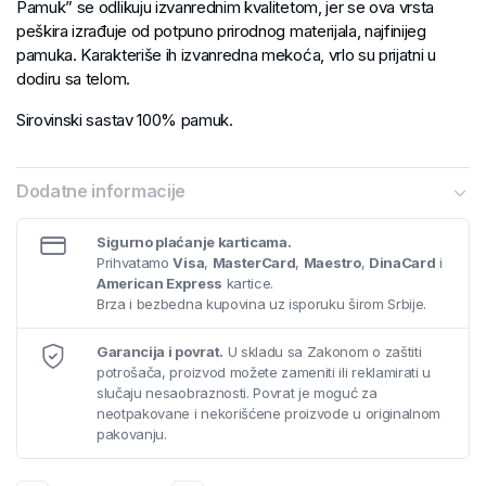
Pamuk” se odlikuju izvanrednim kvalitetom, jer se ova vrsta
peškira izrađuje od potpuno prirodnog materijala, najfinijeg
pamuka. Karakteriše ih izvanredna mekoća, vrlo su prijatni u
dodiru sa telom.
Sirovinski sastav 100% pamuk.
Dodatne informacije
Sigurno plaćanje karticama.
Prihvatamo
Visa
,
MasterCard
,
Maestro
,
DinaCard
i
American Express
kartice.
Brza i bezbedna kupovina uz isporuku širom Srbije.
Garancija i povrat.
U skladu sa Zakonom o zaštiti
potrošača, proizvod možete zameniti ili reklamirati u
slučaju nesaobraznosti. Povrat je moguć za
neotpakovane i nekorišćene proizvode u originalnom
pakovanju.