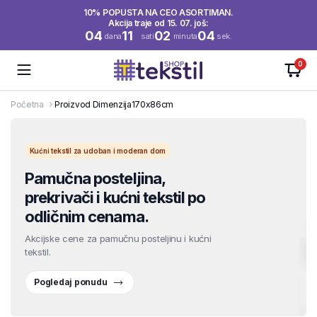
10% POPUSTA NA CEO ASORTIMAN.
Akcija traje od 15. 07. još:
04
11
02
04
dana
sati
minuta
sek.
0
Početna
Proizvod Dimenzija
170x86cm
Kućni tekstil za udoban i moderan dom
Pamučna posteljina,
prekrivači i kućni tekstil po
odličnim cenama.
Akcijske cene za pamučnu posteljinu i kućni
tekstil.
Pogledaj ponudu