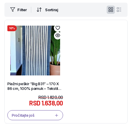
Filter
Sortiraj
10%
Plažni peškir “Big B31” – 170 X
86 cm, 100% pamuk – Tekstil
Shop
RSD
1.820,00
RSD
1.638,00
Pročitajte još