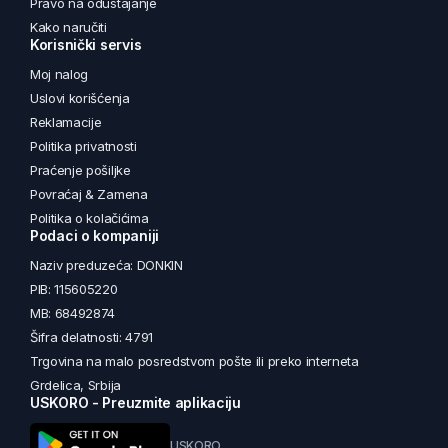
Pravo na odustajanje
Kako naručiti
Korisnički servis
Moj nalog
Uslovi korišćenja
Reklamacije
Politika privatnosti
Praćenje pošiljke
Povraćaj & Zamena
Politika o kolačićima
Podaci o kompaniji
Naziv preduzeća: DONKIN
PIB: 115605220
MB: 68492874
Šifra delatnosti: 4791
Trgovina na malo posredstvom pošte ili preko interneta
Grdelica, Srbija
USKORO - Preuzmite aplikaciju
USKORO