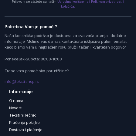
Prijavom se slažete sa našim
Uslovima korišćenja i Politikom privatnosti i
kolačića.
Potrebna Vam je pomoć ?
Naša korisnička podrška je dostupna za sva vaša pitanja i dodatne
informacije. Molimo vas da nas kontaktirate isključivo putem emaila,
kako bismo vam u najkraćem roku pružili tačan i kvalitetan odgovor.
Ponedeljak-Subota: 08:00-16:00
Treba vam pomoć oko porudžbine?
info@tekstilshop.rs
Informacije
O nama
Novosti
Tekstilni rečnik
Praćenje pošiljke
Dostava i plaćanje