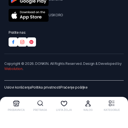
USKORO
Pratite nas:
Copyright © 2026. DONKIN. All Rights Reserved. Design & Developed by
Webolution
.
Uslovi korišćenja
Politika privatnosti
Praćenje pošiljke
PRODAVNICA
PRETRAGA
LISTA ŽELJA
NALOG
KATEGORIJE