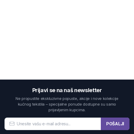
Prijavi se na naš newsletter
Ne propustite ekskluzivne popuste, akcije i nove kolekcije
kućnog tekstila – specijalne ponude dostupne su samo
prijavljenim kupcima.
POŠALJI