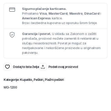
Sigurno plaćanje karticama.
Prihvatamo
Visa
,
MasterCard
,
Maestro
,
DinaCard
i
American Express
kartice.
Brza i bezbedna kupovina uz isporuku širom Srbije.
Garancija i povrat.
U skladu sa Zakonom o zaštiti
potrošača, proizvod možete zameniti ili reklamirati u
slučaju nesaobraznosti. Povrat je moguć za
neotpakovane i nekorišćene proizvode u originalnom
pakovanju.
Dodaj to lista želja
Podeli ovaj proizvod
Kategorije:
Kupatilo
,
Peškiri
,
Plažni peškiri
MG-1200