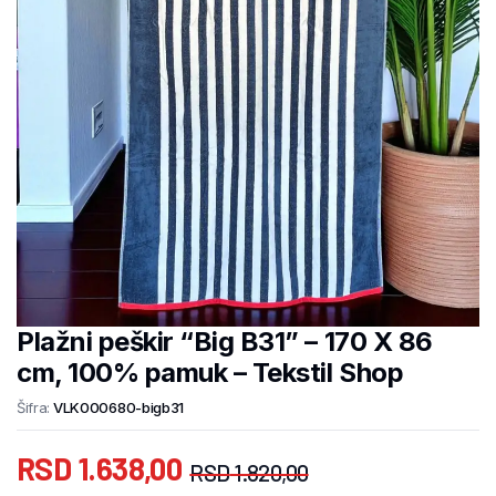
Plažni peškir “Big B31” – 170 X 86
cm, 100% pamuk – Tekstil Shop
Šifra:
VLK000680-bigb31
RSD
1.638,00
RSD
1.820,00