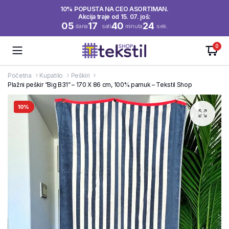
10% POPUSTA NA CEO ASORTIMAN.
Akcija traje od 15. 07. još:
05
17
40
23
dana
sati
minuta
sek.
0
Početna
Kupatilo
Peškiri
Plažni peškir “Big B31” – 170 X 86 cm, 100% pamuk – Tekstil Shop
10%