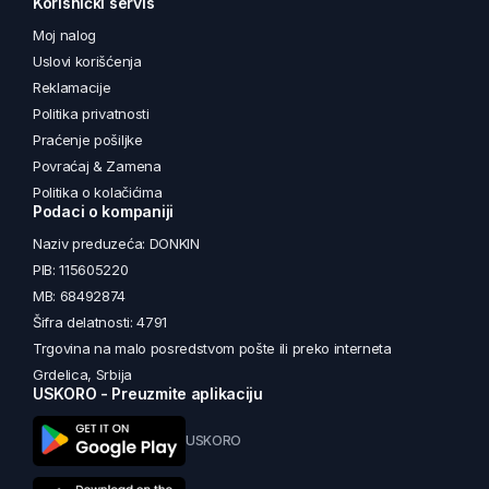
Korisnički servis
Moj nalog
Uslovi korišćenja
Reklamacije
Politika privatnosti
Praćenje pošiljke
Povraćaj & Zamena
Politika o kolačićima
Podaci o kompaniji
Naziv preduzeća: DONKIN
PIB: 115605220
MB: 68492874
Šifra delatnosti: 4791
Trgovina na malo posredstvom pošte ili preko interneta
Grdelica, Srbija
USKORO - Preuzmite aplikaciju
USKORO