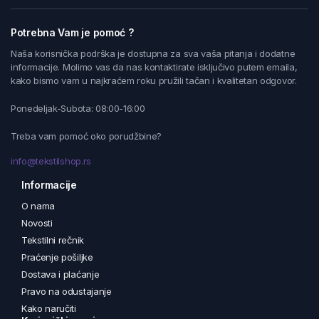
Potrebna Vam je pomoć ?
Naša korisnička podrška je dostupna za sva vaša pitanja i dodatne
informacije. Molimo vas da nas kontaktirate isključivo putem emaila,
kako bismo vam u najkraćem roku pružili tačan i kvalitetan odgovor.
Ponedeljak-Subota: 08:00-16:00
Treba vam pomoć oko porudžbine?
info@tekstilshop.rs
Informacije
O nama
Novosti
Tekstilni rečnik
Praćenje pošiljke
Dostava i plaćanje
Pravo na odustajanje
Kako naručiti