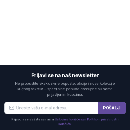
Prijavi se na naš newsletter
Ne propustite ekskluzivne popuste, akcije i nove kolekcije
kućnog tekstila – specijalne ponude dostupne su samo
prijavljenim kupcima.
POŠALJI
Prijavom se slažete sa našim
Uslovima korišćenja i Politikom privatnosti i
kolačića.