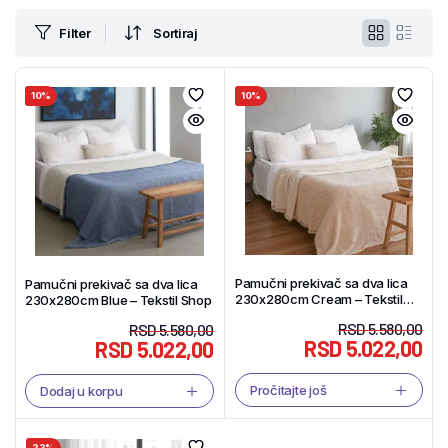
Filter
Sortiraj
10%
10%
Pamučni prekivač sa dva lica
Pamučni prekivač sa dva lica
230x280cm Cream – Tekstil
230x280cm Blue – Tekstil Shop
Shop
RSD
5.580,00
RSD
5.580,00
RSD
5.022,00
RSD
5.022,00
Pročitajte još
Dodaj u korpu
23%