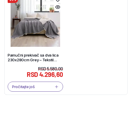
Pamučni prekivač sa dva lica
230x280cm Grey – Tekstil
Shop
RSD
5.580,00
RSD
4.296,60
Pročitajte još