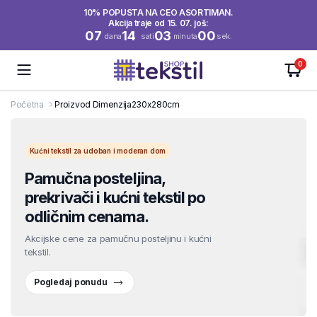
10% POPUSTA NA CEO ASORTIMAN.
Akcija traje od 15. 07. još:
07
14
03
00
dana
sati
minuta
sek.
0
Početna
Proizvod Dimenzija
230x280cm
Kućni tekstil za udoban i moderan dom
Pamučna posteljina,
prekrivači i kućni tekstil po
odličnim cenama.
Akcijske cene za pamučnu posteljinu i kućni
tekstil.
Pogledaj ponudu