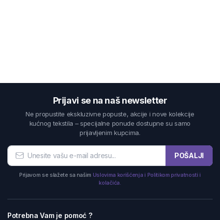
Prijavi se na naš newsletter
Ne propustite ekskluzivne popuste, akcije i nove kolekcije
kućnog tekstila – specijalne ponude dostupne su samo
prijavljenim kupcima.
POŠALJI
Prijavom se slažete sa našim
Uslovima korišćenja i Politikom privatnosti i
kolačića.
Potrebna Vam je pomoć ?