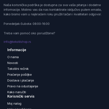
Naša korisnička podrška je dostupna za sva vaša pitanja i dodatne
informacije. Molimo vas da nas kontaktirate isključivo putem emaila,
kako bismo vam u najkraćem roku pružili tačan i kvalitetan odgovor.
Ponedeljak-Subota: 08:00-16:00
Treba vam pomoć oko porudžbine?
info@tekstilshop.rs
Informacije
O nama
Novosti
Tekstilni rečnik
Praćenje pošiljke
Dostava i plaćanje
Pravo na odustajanje
Kako naručiti
Korisnički servis
Moj nalog