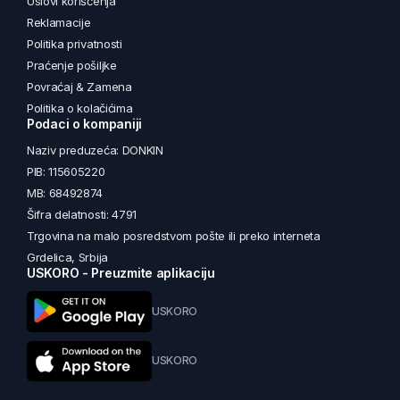
Uslovi korišćenja
Reklamacije
Politika privatnosti
Praćenje pošiljke
Povraćaj & Zamena
Politika o kolačićima
Podaci o kompaniji
Naziv preduzeća: DONKIN
PIB: 115605220
MB: 68492874
Šifra delatnosti: 4791
Trgovina na malo posredstvom pošte ili preko interneta
Grdelica, Srbija
USKORO - Preuzmite aplikaciju
USKORO
USKORO