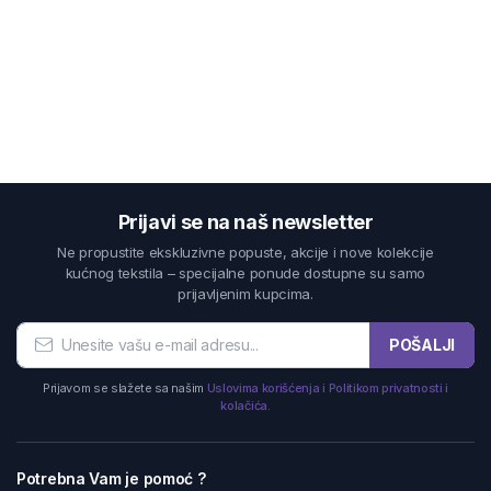
Prijavi se na naš newsletter
Ne propustite ekskluzivne popuste, akcije i nove kolekcije
kućnog tekstila – specijalne ponude dostupne su samo
prijavljenim kupcima.
POŠALJI
Prijavom se slažete sa našim
Uslovima korišćenja i Politikom privatnosti i
kolačića.
Potrebna Vam je pomoć ?