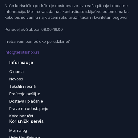
Naša korisnička podrška je dostupna za sva vaša pitanja i dodatne
informacije. Molimo vas da nas kontaktirate isključivo putem emaila,
kako bismo vam u najkraćem roku pružili tačan i kvalitetan odgovor.
Ponedeljak-Subota: 08:00-16:00
Treba vam pomoć oko porudžbine?
info@tekstilshop.rs
Informacije
O nama
Novosti
Tekstilni rečnik
Praćenje pošiljke
Dostava i plaćanje
Pravo na odustajanje
Kako naručiti
Korisnički servis
Moj nalog
Uslovi korišćenja