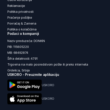
Reklamacije
Politika privatnosti
Praćenje pošiljke
Povraćaj & Zamena
Politika o kolačićima
Podaci o kompaniji
Naziv preduzeća: DONKIN
PIB: 115605220
MB: 68492874
Šifra delatnosti: 4791
Trgovina na malo posredstvom pošte ili preko interneta
Grdelica, Srbija
USKORO - Preuzmite aplikaciju
USKORO
USKORO