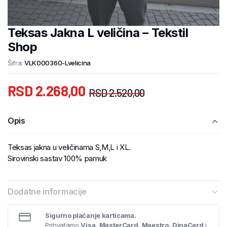
Teksas Jakna L veličina – Tekstil
Shop
Šifra:
VLK000360-Lvelicina
RSD
2.268,00
RSD
2.520,00
Opis
Teksas jakna u veličinama S,M,L i XL.
Sirovinski sastav 100% pamuk
Dodatne informacije
Sigurno plaćanje karticama.
Prihvatamo
Visa
,
MasterCard
,
Maestro
,
DinaCard
i