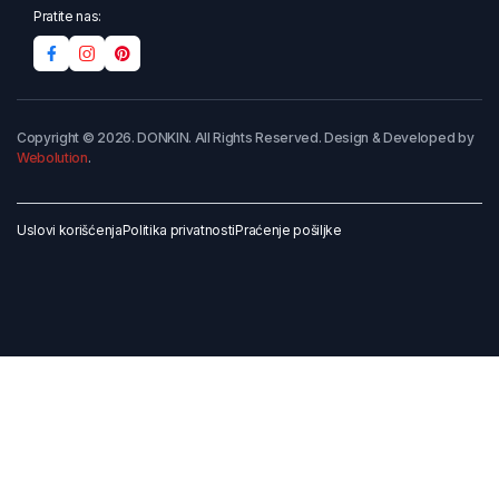
Pratite nas:
Copyright © 2026. DONKIN. All Rights Reserved. Design & Developed by
Webolution
.
Uslovi korišćenja
Politika privatnosti
Praćenje pošiljke
Dodaj u korpu
Kupi odmah