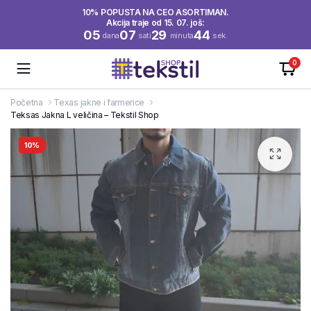
10% POPUSTA NA CEO ASORTIMAN.
Akcija traje od 15. 07. još:
05
07
29
44
dana
sati
minuta
sek.
0
Početna
Texas jakne i farmerice
Teksas Jakna L veličina – Tekstil Shop
10%