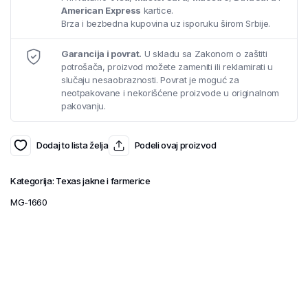
American Express
kartice.
Brza i bezbedna kupovina uz isporuku širom Srbije.
Garancija i povrat.
U skladu sa Zakonom o zaštiti
potrošača, proizvod možete zameniti ili reklamirati u
slučaju nesaobraznosti. Povrat je moguć za
neotpakovane i nekorišćene proizvode u originalnom
pakovanju.
Dodaj to lista želja
Podeli ovaj proizvod
Kategorija:
Texas jakne i farmerice
MG-1660