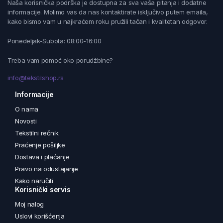
Naša korisnička podrška je dostupna za sva vaša pitanja i dodatne
informacije. Molimo vas da nas kontaktirate isključivo putem emaila,
kako bismo vam u najkraćem roku pružili tačan i kvalitetan odgovor.
Ponedeljak-Subota: 08:00-16:00
Treba vam pomoć oko porudžbine?
info@tekstilshop.rs
Informacije
O nama
Novosti
Tekstilni rečnik
Praćenje pošiljke
Dostava i plaćanje
Pravo na odustajanje
Kako naručiti
Korisnički servis
Moj nalog
Uslovi korišćenja