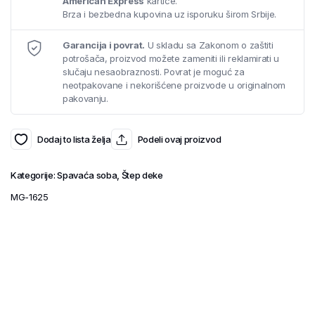
American Express
kartice.
Brza i bezbedna kupovina uz isporuku širom Srbije.
Garancija i povrat.
U skladu sa Zakonom o zaštiti
potrošača, proizvod možete zameniti ili reklamirati u
slučaju nesaobraznosti. Povrat je moguć za
neotpakovane i nekorišćene proizvode u originalnom
pakovanju.
Dodaj to lista želja
Podeli ovaj proizvod
Kategorije:
Spavaća soba
,
Štep deke
MG-1625