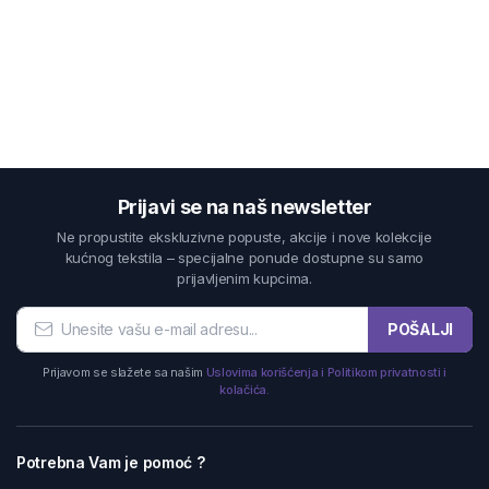
Prijavi se na naš newsletter
Ne propustite ekskluzivne popuste, akcije i nove kolekcije
kućnog tekstila – specijalne ponude dostupne su samo
prijavljenim kupcima.
POŠALJI
Prijavom se slažete sa našim
Uslovima korišćenja i Politikom privatnosti i
kolačića.
Potrebna Vam je pomoć ?