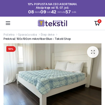
10% POPUSTA NA CEO ASORTIMAN.
Akcija traje od 15. 07. još:
08
09
42
57
dana
sati
minuta
sek.
0
Početna
Spavaća soba
Štep deke
Prekrivač 190x190cm mikrofiber Blue – Tekstil Shop
10%