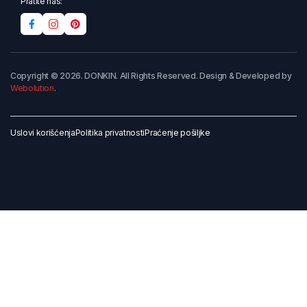
Pratite nas:
Copyright © 2026. DONKIN. All Rights Reserved. Design & Developed by
Webolution
.
Uslovi korišćenja
Politika privatnosti
Praćenje pošiljke
Dodaj u korpu
Kupi odmah