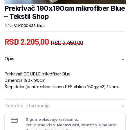
Prekrivač 190x190cm mikrofiber Blue
– Tekstil Shop
Šifra:
VLK000438-blue
RSD
2.205,00
RSD
2.450,00
Opis
Prekrivač DOUBLE mikrofiber Blue
Dimenzija 190×190cm
Štep deka (punilo: silikonizirano PES vlakno 150gr/m2) 1 kom.
Dodatne informacije
Sigurno plaćanje karticama.
Prihvatamo
Visa
,
MasterCard
,
Maestro
,
DinaCard
i