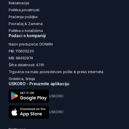
Reklamacije
Politika privatnosti
Praćenje pošiljke
Povraćaj & Zamena
Politika o kolačićima
Podaci o kompaniji
Naziv preduzeća: DONKIN
PIB: 115605220
MB: 68492874
Šifra delatnosti: 4791
Trgovina na malo posredstvom pošte ili preko interneta
Grdelica, Srbija
USKORO - Preuzmite aplikaciju
USKORO
USKORO