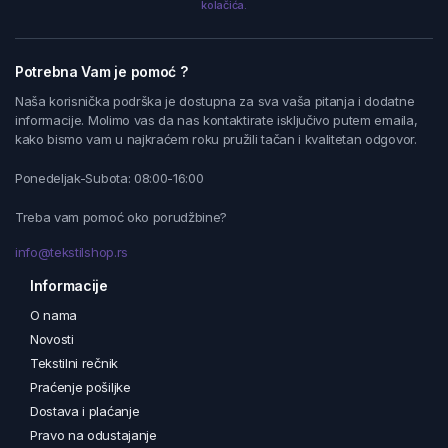
kolačića.
Potrebna Vam je pomoć ?
Naša korisnička podrška je dostupna za sva vaša pitanja i dodatne
informacije. Molimo vas da nas kontaktirate isključivo putem emaila,
kako bismo vam u najkraćem roku pružili tačan i kvalitetan odgovor.
Ponedeljak-Subota: 08:00-16:00
Treba vam pomoć oko porudžbine?
info@tekstilshop.rs
Informacije
O nama
Novosti
Tekstilni rečnik
Praćenje pošiljke
Dostava i plaćanje
Pravo na odustajanje