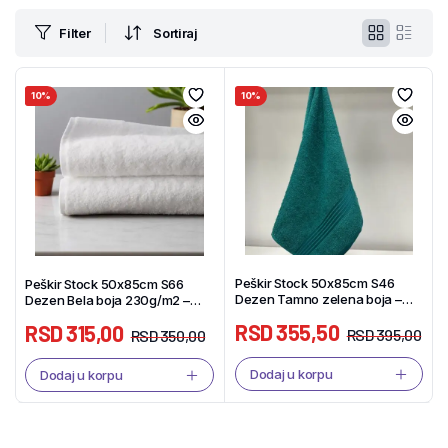
Filter
Sortiraj
10%
10%
Peškir Stock 50x85cm S46
Peškir Stock 50x85cm S66
Dezen Tamno zelena boja –
Dezen Bela boja 230g/m2 –
Tekstil Shop
Tekstil Shop
RSD
355,50
RSD
315,00
RSD
395,00
RSD
350,00
Dodaj u korpu
Dodaj u korpu