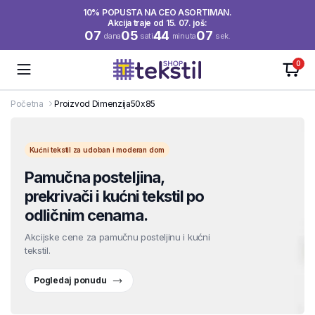
10% POPUSTA NA CEO ASORTIMAN.
Akcija traje od 15. 07. još:
07
05
44
06
dana
sati
minuta
sek.
0
Početna
Proizvod Dimenzija
50x85
Kućni tekstil za udoban i moderan dom
Pamučna posteljina,
prekrivači i kućni tekstil po
odličnim cenama.
Akcijske cene za pamučnu posteljinu i kućni
tekstil.
Pogledaj ponudu