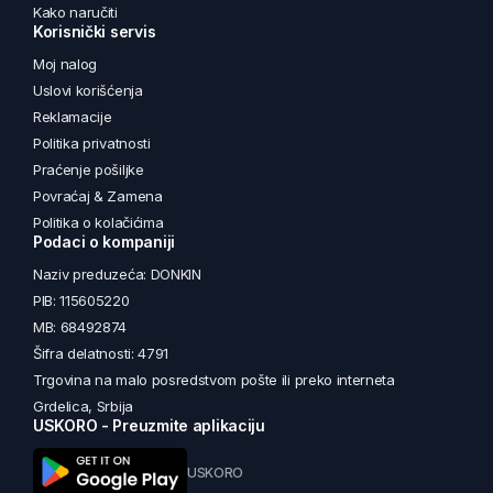
Kako naručiti
Korisnički servis
Moj nalog
Uslovi korišćenja
Reklamacije
Politika privatnosti
Praćenje pošiljke
Povraćaj & Zamena
Politika o kolačićima
Podaci o kompaniji
Naziv preduzeća: DONKIN
PIB: 115605220
MB: 68492874
Šifra delatnosti: 4791
Trgovina na malo posredstvom pošte ili preko interneta
Grdelica, Srbija
USKORO - Preuzmite aplikaciju
USKORO