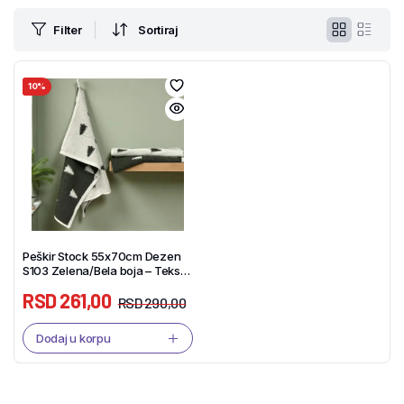
Filter
Sortiraj
10%
Peškir Stock 55x70cm Dezen
S103 Zelena/Bela boja – Tekstil
Shop
RSD
261,00
RSD
290,00
Dodaj u korpu