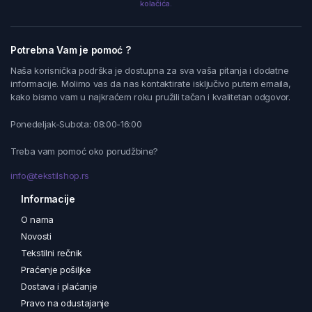
kolačića.
Potrebna Vam je pomoć ?
Naša korisnička podrška je dostupna za sva vaša pitanja i dodatne
informacije. Molimo vas da nas kontaktirate isključivo putem emaila,
kako bismo vam u najkraćem roku pružili tačan i kvalitetan odgovor.
Ponedeljak-Subota: 08:00-16:00
Treba vam pomoć oko porudžbine?
info@tekstilshop.rs
Informacije
O nama
Novosti
Tekstilni rečnik
Praćenje pošiljke
Dostava i plaćanje
Pravo na odustajanje