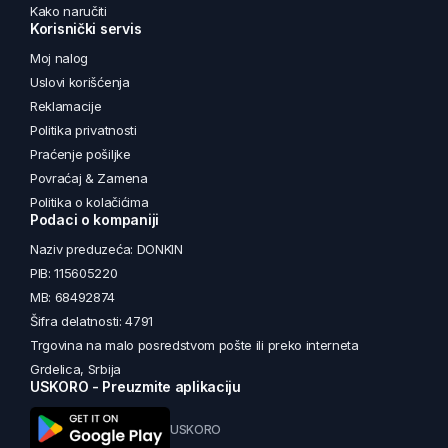
Kako naručiti
Korisnički servis
Moj nalog
Uslovi korišćenja
Reklamacije
Politika privatnosti
Praćenje pošiljke
Povraćaj & Zamena
Politika o kolačićima
Podaci o kompaniji
Naziv preduzeća: DONKIN
PIB: 115605220
MB: 68492874
Šifra delatnosti: 4791
Trgovina na malo posredstvom pošte ili preko interneta
Grdelica, Srbija
USKORO - Preuzmite aplikaciju
USKORO