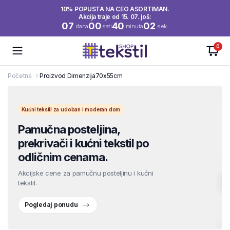
10% POPUSTA NA CEO ASORTIMAN.
Akcija traje od 15. 07. još:
07
00
40
01
dana
sati
minuta
sek.
0
Početna
Proizvod Dimenzija
70x55cm
Kućni tekstil za udoban i moderan dom
Pamučna posteljina,
prekrivači i kućni tekstil po
odličnim cenama.
Akcijske cene za pamučnu posteljinu i kućni
tekstil.
Pogledaj ponudu