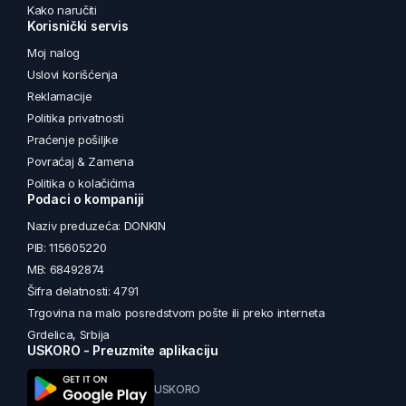
Kako naručiti
Korisnički servis
Moj nalog
Uslovi korišćenja
Reklamacije
Politika privatnosti
Praćenje pošiljke
Povraćaj & Zamena
Politika o kolačićima
Podaci o kompaniji
Naziv preduzeća: DONKIN
PIB: 115605220
MB: 68492874
Šifra delatnosti: 4791
Trgovina na malo posredstvom pošte ili preko interneta
Grdelica, Srbija
USKORO - Preuzmite aplikaciju
USKORO