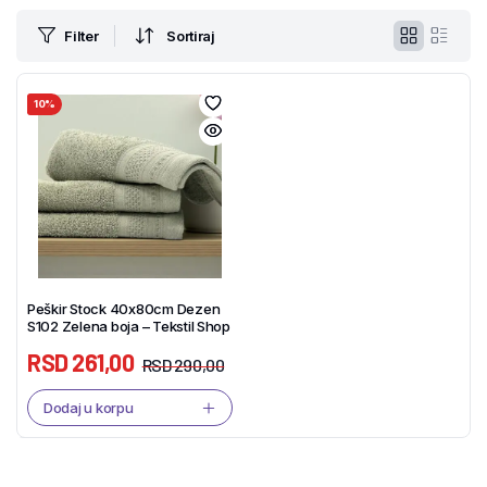
Filter
Sortiraj
10%
Peškir Stock 40x80cm Dezen
S102 Zelena boja – Tekstil Shop
RSD
261,00
RSD
290,00
Dodaj u korpu