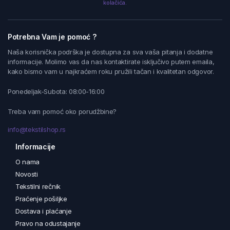
kolačića.
Potrebna Vam je pomoć ?
Naša korisnička podrška je dostupna za sva vaša pitanja i dodatne
informacije. Molimo vas da nas kontaktirate isključivo putem emaila,
kako bismo vam u najkraćem roku pružili tačan i kvalitetan odgovor.
Ponedeljak-Subota: 08:00-16:00
Treba vam pomoć oko porudžbine?
info@tekstilshop.rs
Informacije
O nama
Novosti
Tekstilni rečnik
Praćenje pošiljke
Dostava i plaćanje
Pravo na odustajanje