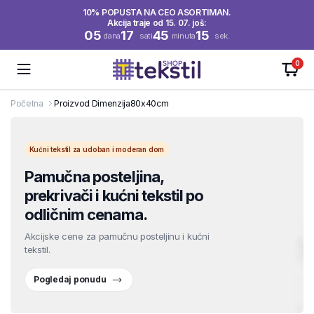
10% POPUSTA NA CEO ASORTIMAN.
Akcija traje od 15. 07. još:
05
17
45
15
dana
sati
minuta
sek.
0
Početna
Proizvod Dimenzija
80x40cm
Kućni tekstil za udoban i moderan dom
Pamučna posteljina,
prekrivači i kućni tekstil po
odličnim cenama.
Akcijske cene za pamučnu posteljinu i kućni
tekstil.
Pogledaj ponudu