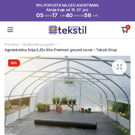
10% POPUSTA NA CEO ASORTIMAN.
Akcija traje od 15. 07. još:
05
17
40
55
dana
sati
minuta
sek.
0
Početna
Baštenski program
Agrotekstilna folija 5,25x30m Premium ground cover – Tekstil Shop
10%