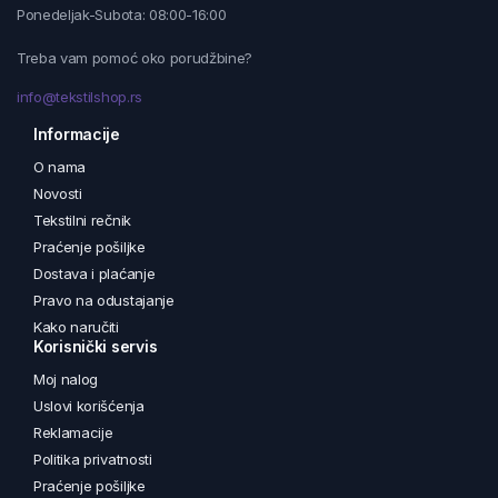
Ponedeljak-Subota: 08:00-16:00
Treba vam pomoć oko porudžbine?
info@tekstilshop.rs
Informacije
O nama
Novosti
Tekstilni rečnik
Praćenje pošiljke
Dostava i plaćanje
Pravo na odustajanje
Kako naručiti
Korisnički servis
Moj nalog
Uslovi korišćenja
Reklamacije
Politika privatnosti
Praćenje pošiljke