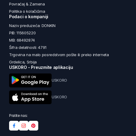
Povraćaj & Zamena
Politika o kolačićima
Podaci o kompaniji
Naziv preduzeća: DONKIN
PIB: 115605220
MB: 68492874
Šifra delatnosti: 4791
Trgovina na malo posredstvom pošte ili preko interneta
Grdelica, Srbija
USKORO - Preuzmite aplikaciju
USKORO
USKORO
Pratite nas: