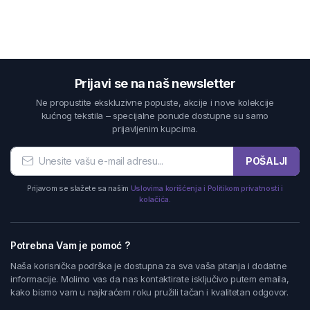
Prijavi se na naš newsletter
Ne propustite ekskluzivne popuste, akcije i nove kolekcije
kućnog tekstila – specijalne ponude dostupne su samo
prijavljenim kupcima.
POŠALJI
Prijavom se slažete sa našim
Uslovima korišćenja i Politikom privatnosti i
kolačića.
Potrebna Vam je pomoć ?
Naša korisnička podrška je dostupna za sva vaša pitanja i dodatne
informacije. Molimo vas da nas kontaktirate isključivo putem emaila,
kako bismo vam u najkraćem roku pružili tačan i kvalitetan odgovor.