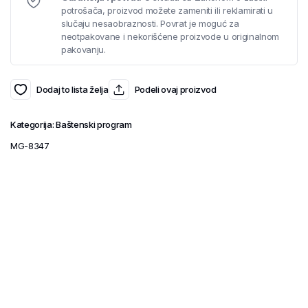
potrošača, proizvod možete zameniti ili reklamirati u
slučaju nesaobraznosti. Povrat je moguć za
neotpakovane i nekorišćene proizvode u originalnom
pakovanju.
Dodaj to lista želja
Podeli ovaj proizvod
Kategorija:
Baštenski program
MG-8347