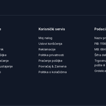
e
Korisnički servis
Podaci
Moj nalog
Naziv p
Uslovi korišćenja
PIB: 11
nik
Reklamacije
MB: 68
iljke
Politika privatnosti
Šifra de
aćanje
Praćenje pošiljke
Trgovin
pošte il
ustajanje
Povraćaj & Zamena
Grdelica
i
Politika o kolačićima