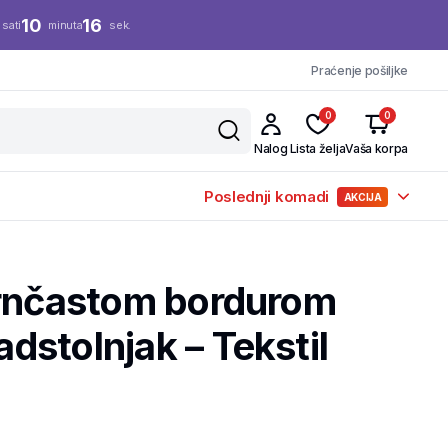
10
15
sati
minuta
sek.
Praćenje pošiljke
0
0
Nalog
Lista želja
Vaša korpa
Poslednji komadi
AKCIJA
zrnčastom bordurom
stolnjak – Tekstil