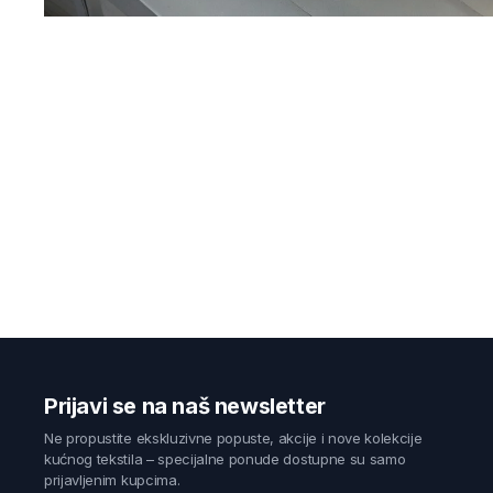
Prijavi se na naš newsletter
Ne propustite ekskluzivne popuste, akcije i nove kolekcije
kućnog tekstila – specijalne ponude dostupne su samo
prijavljenim kupcima.