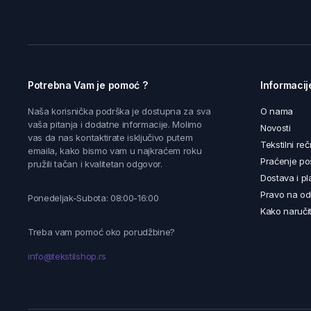
Potrebna Vam je pomoć ?
Informacij
Naša korisnička podrška je dostupna za sva
O nama
vaša pitanja i dodatne informacije. Molimo
Novosti
vas da nas kontaktirate isključivo putem
Tekstilni reč
emaila, kako bismo vam u najkraćem roku
Praćenje poš
pružili tačan i kvalitetan odgovor.
Dostava i pl
Pravo na od
Ponedeljak-Subota: 08:00-16:00
Kako naručit
Treba vam pomoć oko porudžbine?
info@tekstilshop.rs