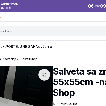
O ASORTIMAN.
06
09
dana
. 07. još:
0
takt
POSTELJINE SAN
Novčanici
-nadstolnjak – Tekstil Shop
Salveta sa 
55x55cm -nad
Shop
Šifra:
VLK000119