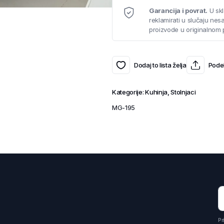
Garancija i povrat.
U skl
reklamirati u slučaju ne
proizvode u originalnom 
Dodaj to lista želja
Podel
Kategorije:
Kuhinja
,
Stolnjaci
MG-195
Pr