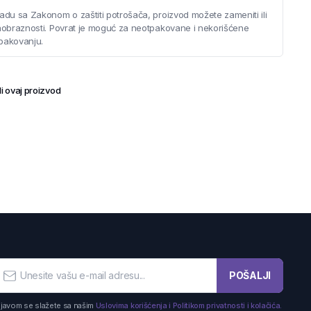
adu sa Zakonom o zaštiti potrošača, proizvod možete zameniti ili
saobraznosti. Povrat je moguć za neotpakovane i nekorišćene
pakovanju.
i ovaj proizvod
POŠALJI
ijavom se slažete sa našim
Uslovima korišćenja i Politikom privatnosti i kolačića.