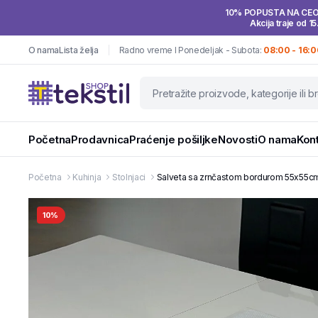
10% POPUSTA NA CE
Akcija traje od 15
O nama
Lista želja
Radno vreme I Ponedeljak - Subota:
08:00 - 16:0
Početna
Prodavnica
Praćenje pošiljke
Novosti
O nama
Kon
Početna
Kuhinja
Stolnjaci
Salveta sa zrnčastom bordurom 55x55cm 
10%