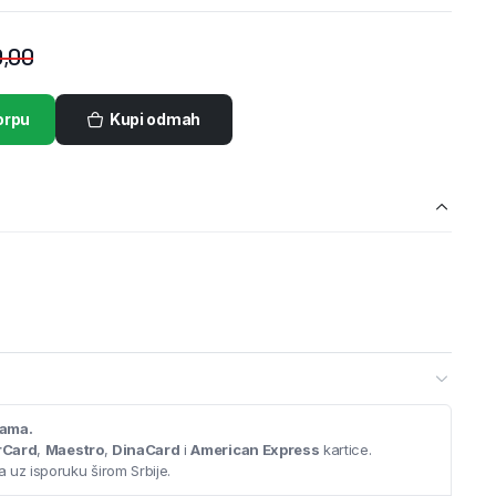
,00
orpu
Kupi odmah
cama.
rCard
,
Maestro
,
DinaCard
i
American Express
kartice.
 uz isporuku širom Srbije.