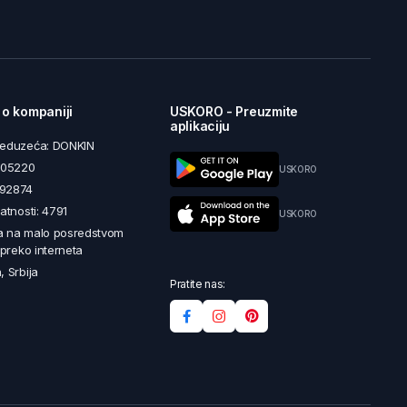
 o kompaniji
USKORO - Preuzmite
aplikaciju
reduzeća: DONKIN
5605220
USKORO
492874
latnosti: 4791
USKORO
a na malo posredstvom
i preko interneta
, Srbija
Pratite nas: