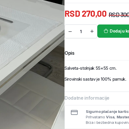
RSD
270,00
RSD
300
Dodaj u k
Opis
Salveta-stolnjak 55×55 cm.
Sirovinski sastav je 100% pamuk.
Dodatne informacije
Sigurno plaćanje karti
Prihvatamo
Visa
,
Maste
Brza i bezbedna kupovina