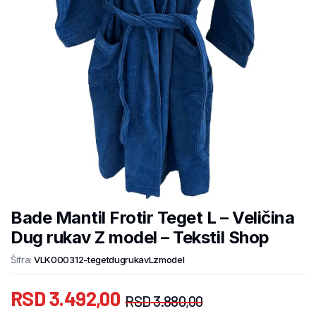
Bade Mantil Frotir Teget L – Veličina
Dug rukav Z model – Tekstil Shop
Šifra:
VLK000312-tegetdugrukavLzmodel
RSD
3.492,00
RSD
3.880,00