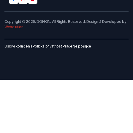
Copyright © 2026. DONKIN. All Rights Reserved. Design & Developed by
Webolution
.
Uslovi korišćenja
Politika privatnosti
Praćenje pošiljke
Dodaj u korpu
Kupi odmah