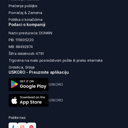
Praćenje pošiljke
Povraćaj & Zamena
Politika o kolačićima
Podaci o kompaniji
Naziv preduzeća: DONKIN
PIB: 115605220
MB: 68492874
Šifra delatnosti: 4791
Trgovina na malo posredstvom pošte ili preko interneta
Grdelica, Srbija
USKORO - Preuzmite aplikaciju
USKORO
USKORO
Pratite nas: