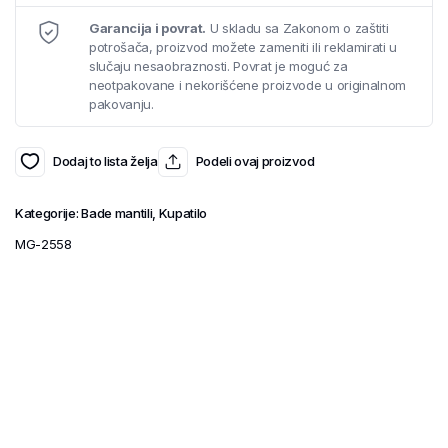
Garancija i povrat.
U skladu sa Zakonom o zaštiti
potrošača, proizvod možete zameniti ili reklamirati u
slučaju nesaobraznosti. Povrat je moguć za
neotpakovane i nekorišćene proizvode u originalnom
pakovanju.
Dodaj to lista želja
Podeli ovaj proizvod
Kategorije:
Bade mantili
,
Kupatilo
MG-2558