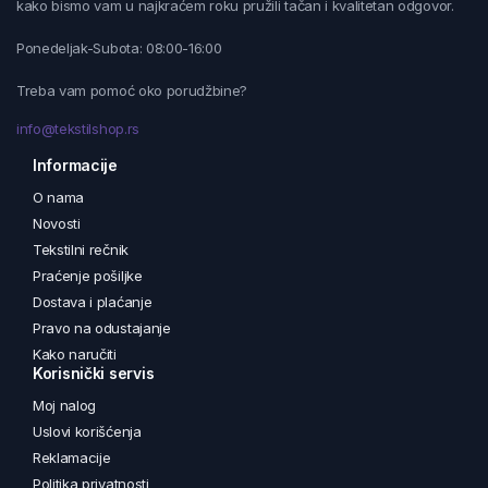
kako bismo vam u najkraćem roku pružili tačan i kvalitetan odgovor.
Ponedeljak-Subota: 08:00-16:00
Treba vam pomoć oko porudžbine?
info@tekstilshop.rs
Informacije
O nama
Novosti
Tekstilni rečnik
Praćenje pošiljke
Dostava i plaćanje
Pravo na odustajanje
Kako naručiti
Korisnički servis
Moj nalog
Uslovi korišćenja
Reklamacije
Politika privatnosti