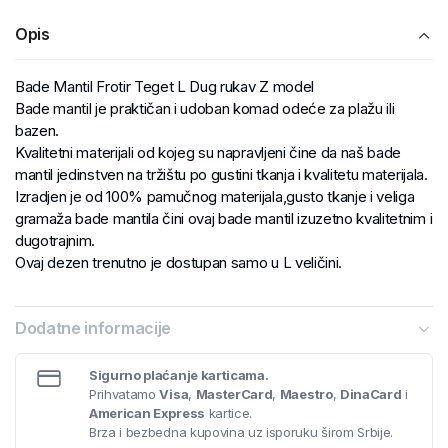
Opis
Bade Mantil Frotir Teget L Dug rukav Z model
Bade mantil je praktičan i udoban komad odeće za plažu ili
bazen.
Kvalitetni materijali od kojeg su napravljeni čine da naš bade
mantil jedinstven na tržištu po gustini tkanja i kvalitetu materijala.
Izradjen je od 100% pamučnog materijala,gusto tkanje i veliga
gramaža bade mantila čini ovaj bade mantil izuzetno kvalitetnim i
dugotrajnim.
Ovaj dezen trenutno je dostupan samo u L veličini.
Dodatne informacije
Sigurno plaćanje karticama.
Prihvatamo
Visa
,
MasterCard
,
Maestro
,
DinaCard
i
American Express
kartice.
Brza i bezbedna kupovina uz isporuku širom Srbije.