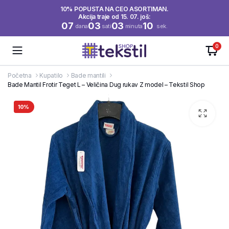
10% POPUSTA NA CEO ASORTIMAN.
Akcija traje od 15. 07. još:
07
03
03
10
dana
sati
minuta
sek.
0
Početna
Kupatilo
Bade mantili
Bade Mantil Frotir Teget L – Veličina Dug rukav Z model – Tekstil Shop
10%