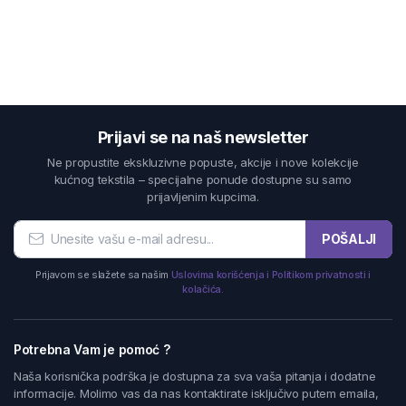
Prijavi se na naš newsletter
Ne propustite ekskluzivne popuste, akcije i nove kolekcije
kućnog tekstila – specijalne ponude dostupne su samo
prijavljenim kupcima.
POŠALJI
Prijavom se slažete sa našim
Uslovima korišćenja i Politikom privatnosti i
kolačića.
Potrebna Vam je pomoć ?
Naša korisnička podrška je dostupna za sva vaša pitanja i dodatne
informacije. Molimo vas da nas kontaktirate isključivo putem emaila,