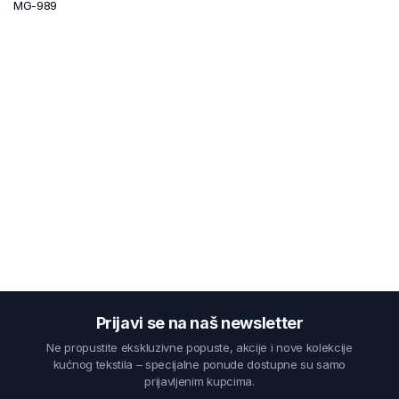
MG-989
Prijavi se na naš newsletter
Ne propustite ekskluzivne popuste, akcije i nove kolekcije
kućnog tekstila – specijalne ponude dostupne su samo
prijavljenim kupcima.