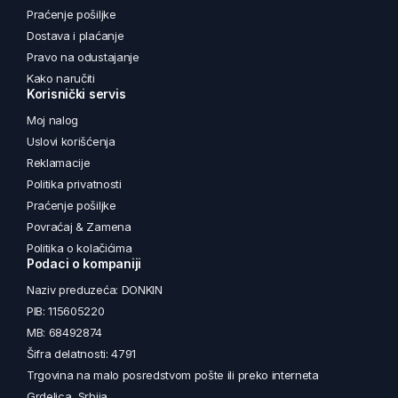
Praćenje pošiljke
Dostava i plaćanje
Pravo na odustajanje
Kako naručiti
Korisnički servis
Moj nalog
Uslovi korišćenja
Reklamacije
Politika privatnosti
Praćenje pošiljke
Povraćaj & Zamena
Politika o kolačićima
Podaci o kompaniji
Naziv preduzeća: DONKIN
PIB: 115605220
MB: 68492874
Šifra delatnosti: 4791
Trgovina na malo posredstvom pošte ili preko interneta
Grdelica, Srbija