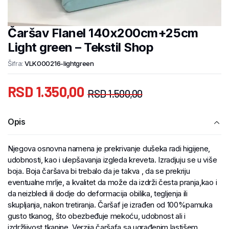
Čaršav Flanel 140x200cm+25cm
Light green – Tekstil Shop
Šifra:
VLK000216-lightgreen
RSD
1.350,00
RSD
1.500,00
Opis
Njegova osnovna namena je prekrivanje dušeka radi higijene,
udobnosti, kao i ulepšavanja izgleda kreveta. Izradjuju se u više
boja. Boja čaršava bi trebalo da je takva , da se prekriju
eventualne mrlje, a kvalitet da može da izdrži česta pranja,kao i
da neizbledi ili dodje do deformacija obilika, tegljenja ili
skupljanja, nakon tretiranja. Čaršaf je izrađen od 100%pamuka
gusto tkanog, što obezbeđuje mekoću, udobnost ali i
izdržljivost tkanine. Verzija čaršafa sa ugrađenim lastišem