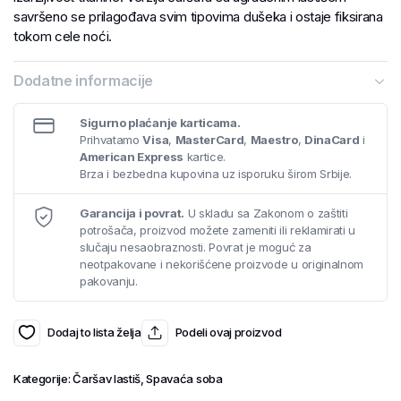
savršeno se prilagođava svim tipovima dušeka i ostaje fiksirana
tokom cele noći.
Dodatne informacije
Sigurno plaćanje karticama.
Prihvatamo
Visa
,
MasterCard
,
Maestro
,
DinaCard
i
American Express
kartice.
Brza i bezbedna kupovina uz isporuku širom Srbije.
Garancija i povrat.
U skladu sa Zakonom o zaštiti
potrošača, proizvod možete zameniti ili reklamirati u
slučaju nesaobraznosti. Povrat je moguć za
neotpakovane i nekorišćene proizvode u originalnom
pakovanju.
Dodaj to lista želja
Podeli ovaj proizvod
Kategorije:
Čaršav lastiš
,
Spavaća soba