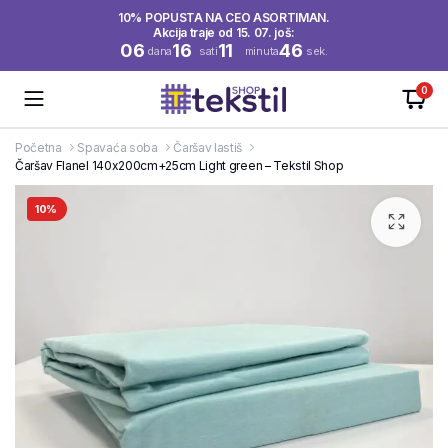
10% POPUSTA NA CEO ASORTIMAN.
Akcija traje od 15. 07. još:
06
16
11
46
dana
sati
minuta
sek.
0
Početna
Spavaća soba
Čaršav lastiš
Čaršav Flanel 140x200cm+25cm Light green – Tekstil Shop
10%