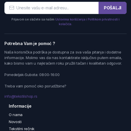
POŠALJI
Prijavom se slažete sa našim
Uslovima korišćenja i Politikom privatnosti i
kolačića.
Potrebna Vam je pomoć ?
Naša korisnička podrška je dostupna za sva vaša pitanja i dodatne
informacije. Molimo vas da nas kontaktirate isključivo putem emaila,
kako bismo vam u najkraćem roku pružili tačan i kvalitetan odgovor.
Ponedeljak-Subota: 08:00-16:00
Treba vam pomoć oko porudžbine?
info@tekstilshop.rs
Informacije
O nama
Novosti
Tekstilni rečnik