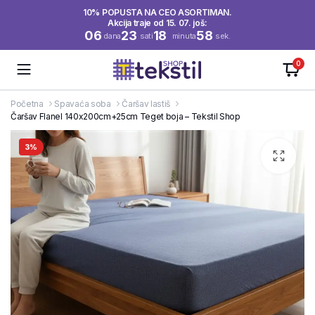
10% POPUSTA NA CEO ASORTIMAN.
Akcija traje od 15. 07. još:
06
23
18
58
dana
sati
minuta
sek.
0
Početna
Spavaća soba
Čaršav lastiš
Čaršav Flanel 140x200cm+25cm Teget boja – Tekstil Shop
3%