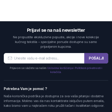
Prijavi se na naš newsletter
Ne propustite ekskluzivne popuste, akcije i nove kolekcije
kućnog tekstila – specijalne ponude dostupne su samo
prijavljenim kupcima.
POŠALJI
Prijavom se slažete sa našim
Uslovima korišćenja i Politikom privatnosti i
kolačića.
Potrebna Vam je pomoć ?
Naša korisnička podrška je dostupna za sva vaša pitanja i dodatne
informacije. Molimo vas da nas kontaktirate isključivo putem emaila,
kako bismo vam u najkraćem roku pružili tačan i kvalitetan odgovor.