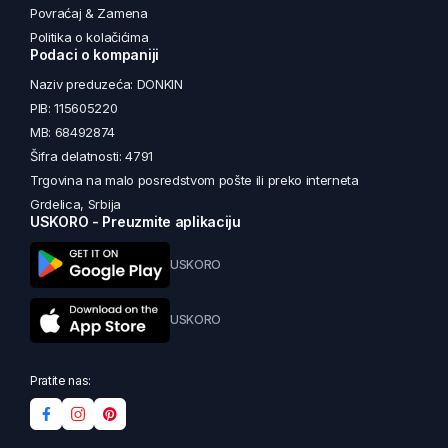
Povraćaj & Zamena
Politika o kolačićima
Podaci o kompaniji
Naziv preduzeća: DONKIN
PIB: 115605220
MB: 68492874
Šifra delatnosti: 4791
Trgovina na malo posredstvom pošte ili preko interneta
Grdelica, Srbija
USKORO - Preuzmite aplikaciju
USKORO
USKORO
Pratite nas: