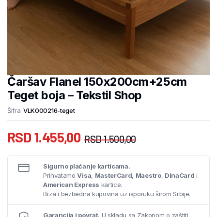
Čaršav Flanel 150x200cm+25cm
Teget boja – Tekstil Shop
Šifra:
VLK000216-teget
RSD
1.455,00
RSD
1.500,00
Sigurno plaćanje karticama.
Prihvatamo
Visa
,
MasterCard
,
Maestro
,
DinaCard
i
American Express
kartice.
Brza i bezbedna kupovina uz isporuku širom Srbije.
Garancija i povrat.
U skladu sa Zakonom o zaštiti