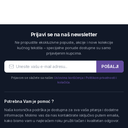
Prijavi se na naš newsletter
Ne propustite ekskluzivne popuste, akcije i nove kolekcije
kućnog tekstila – specijalne ponude dostupne su samo
prijavljenim kupcima.
POŠALJI
Prijavom se slažete sa našim
Uslovima korišćenja i Politikom privatnosti i
kolačića.
Potrebna Vam je pomoć ?
Naša korisnička podrška je dostupna za sva vaša pitanja i dodatne
informacije. Molimo vas da nas kontaktirate isključivo putem emaila,
kako bismo vam u najkraćem roku pružili tačan i kvalitetan odgovor.