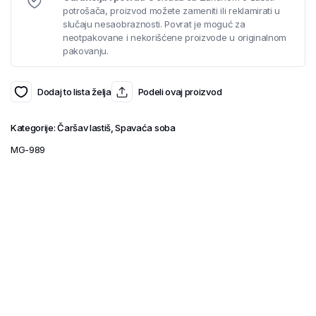
potrošača, proizvod možete zameniti ili reklamirati u
slučaju nesaobraznosti. Povrat je moguć za
neotpakovane i nekorišćene proizvode u originalnom
pakovanju.
Dodaj to lista želja
Podeli ovaj proizvod
Kategorije:
Čaršav lastiš
,
Spavaća soba
MG-989