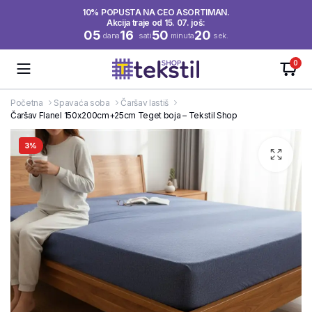
10% POPUSTA NA CEO ASORTIMAN.
Akcija traje od 15. 07. još:
05
16
50
19
dana
sati
minuta
sek.
0
Početna
Spavaća soba
Čaršav lastiš
Čaršav Flanel 150x200cm+25cm Teget boja – Tekstil Shop
3%