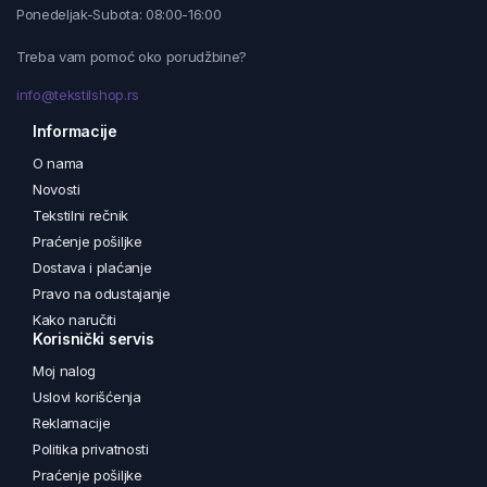
Ponedeljak-Subota: 08:00-16:00
Treba vam pomoć oko porudžbine?
info@tekstilshop.rs
Informacije
O nama
Novosti
Tekstilni rečnik
Praćenje pošiljke
Dostava i plaćanje
Pravo na odustajanje
Kako naručiti
Korisnički servis
Moj nalog
Uslovi korišćenja
Reklamacije
Politika privatnosti
Praćenje pošiljke