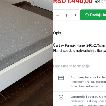
RSD
1.440,00
RSD
1
Dodaj u k
Opis
Čaršav Pamuk Flanel 240x275cm b
Flanel spada u najkvalitetnija tkan
Dodatne informacije
Sigurno plaćanje karti
Prihvatamo
Visa
,
Maste
Brza i bezbedna kupovina
Garancija i povrat.
U skl
reklamirati u slučaju ne
proizvode u originalnom 