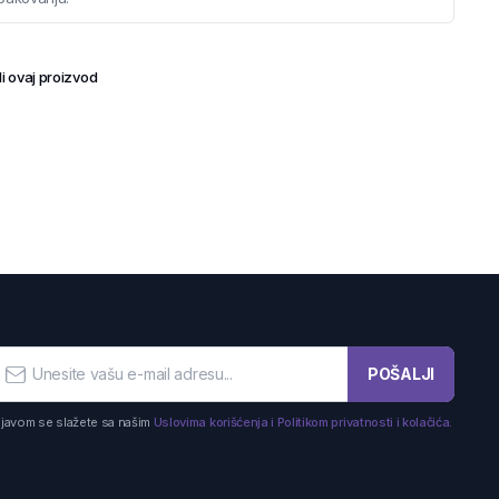
i ovaj proizvod
POŠALJI
ijavom se slažete sa našim
Uslovima korišćenja i Politikom privatnosti i kolačića.