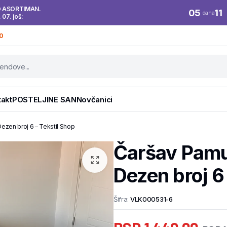
O ASORTIMAN.
05
11
dana
. 07. još:
0
takt
POSTELJINE SAN
Novčanici
zen broj 6 – Tekstil Shop
Čaršav Pam
Dezen broj 6
Šifra:
VLK000531-6