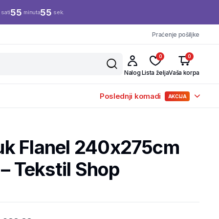
55
55
sati
minuta
sek.
Praćenje pošiljke
0
0
Nalog
Lista želja
Vaša korpa
Poslednji komadi
AKCIJA
uk Flanel 240x275cm
 – Tekstil Shop