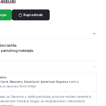
.600,00
orpu
Kupi odmah
ez lastiša.
ja pamučnog materijala.
cama.
rCard
,
Maestro
,
DinaCard
i
American Express
kartice.
 uz isporuku širom Srbije.
adu sa Zakonom o zaštiti potrošača, proizvod možete zameniti ili
saobraznosti. Povrat je moguć za neotpakovane i nekorišćene
pakovanju.