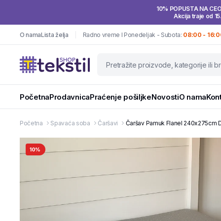
10% POPUSTA NA CE
Akcija traje od 15
O nama
Lista želja
Radno vreme I Ponedeljak - Subota:
08:00 - 16:0
Početna
Prodavnica
Praćenje pošiljke
Novosti
O nama
Kon
Početna
Spavaća soba
Čaršavi
Čaršav Pamuk Flanel 240x275cm De
10%