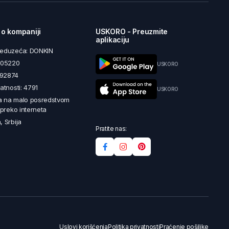
 o kompaniji
USKORO - Preuzmite
aplikaciju
reduzeća: DONKIN
5605220
USKORO
492874
latnosti: 4791
USKORO
a na malo posredstvom
i preko interneta
, Srbija
Pratite nas:
Uslovi korišćenja
Politika privatnosti
Praćenje pošiljke