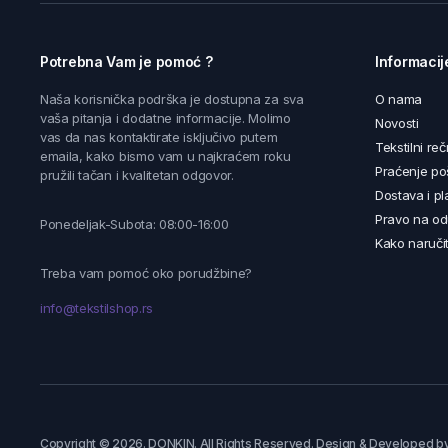
Potrebna Vam je pomoć ?
Informacij
Naša korisnička podrška je dostupna za sva
O nama
vaša pitanja i dodatne informacije. Molimo
Novosti
vas da nas kontaktirate isključivo putem
Tekstilni reč
emaila, kako bismo vam u najkraćem roku
Praćenje poš
pružili tačan i kvalitetan odgovor.
Dostava i pl
Pravo na od
Ponedeljak-Subota: 08:00-16:00
Kako naručit
Treba vam pomoć oko porudžbine?
info@tekstilshop.rs
Copyright © 2026. DONKIN. All Rights Reserved. Design & Developed b