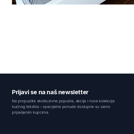
Prijavi se na naš newsletter
Ne propustite ekskluzivne popuste, akcije i nove kolekcije
kućnog tekstila – specijalne ponude dostupne su samo
prijavljenim kupcima.