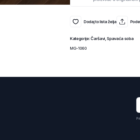
Dodaj to lista želja
Podel
Kategorije:
Čaršavi
,
Spavaća soba
MG-1060
Pr