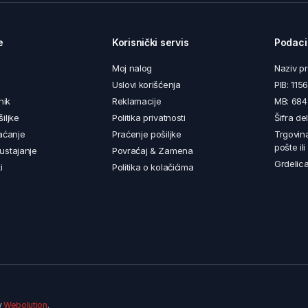
e
Korisnički servis
Podaci
Moj nalog
Naziv p
Uslovi korišćenja
PIB: 11
nik
Reklamacije
MB: 68
iljke
Politika privatnosti
Šifra de
aćanje
Praćenje pošiljke
Trgovin
pošte il
ustajanje
Povraćaj & Zamena
Grdelica
i
Politika o kolačićima
y
Webolution
.