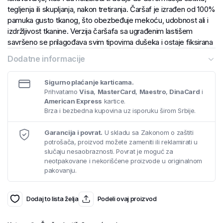
tegljenja ili skupljanja, nakon tretiranja. Čaršaf je izrađen od 100%
pamuka gusto tkanog, što obezbeđuje mekoću, udobnost ali i
izdržljivost tkanine. Verzija čaršafa sa ugrađenim lastišem
savršeno se prilagođava svim tipovima dušeka i ostaje fiksirana
tokom cele noći.
Dodatne informacije
Sigurno plaćanje karticama.
Prihvatamo
Visa
,
MasterCard
,
Maestro
,
DinaCard
i
American Express
kartice.
Brza i bezbedna kupovina uz isporuku širom Srbije.
Garancija i povrat.
U skladu sa Zakonom o zaštiti
potrošača, proizvod možete zameniti ili reklamirati u
slučaju nesaobraznosti. Povrat je moguć za
neotpakovane i nekorišćene proizvode u originalnom
pakovanju.
Dodaj to lista želja
Podeli ovaj proizvod