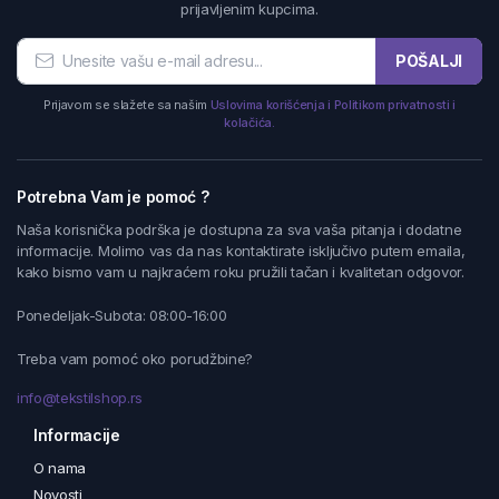
prijavljenim kupcima.
POŠALJI
Prijavom se slažete sa našim
Uslovima korišćenja i Politikom privatnosti i
kolačića.
Potrebna Vam je pomoć ?
Naša korisnička podrška je dostupna za sva vaša pitanja i dodatne
informacije. Molimo vas da nas kontaktirate isključivo putem emaila,
kako bismo vam u najkraćem roku pružili tačan i kvalitetan odgovor.
Ponedeljak-Subota: 08:00-16:00
Treba vam pomoć oko porudžbine?
info@tekstilshop.rs
Informacije
O nama
Novosti