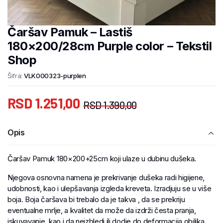
Čaršav Pamuk – Lastiš
180×200/28cm Purple color – Tekstil
Shop
Šifra:
VLK000323-purplen
RSD
1.251,00
RSD
1.390,00
Opis
Čaršav Pamuk 180×200+25cm koji ulaze u dubinu dušeka.
Njegova osnovna namena je prekrivanje dušeka radi higijene,
udobnosti, kao i ulepšavanja izgleda kreveta. Izradjuju se u više
boja. Boja čaršava bi trebalo da je takva , da se prekriju
eventualne mrlje, a kvalitet da može da izdrži česta pranja,
iskuvavanje, kao i da neizbledi ili dodje do deformacija obilika,