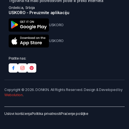
Trgovina na malo posredstvom pošte ili preko interneta
Grdelica, Srbija
USKORO - Preuzmite aplikaciju
USKORO
USKORO
Pratite nas:
Copyright © 2026. DONKIN. All Rights Reserved. Design & Developed by
Webolution
.
Uslovi korišćenja
Politika privatnosti
Praćenje pošiljke
Dodaj u korpu