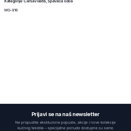
Kategorije:
Čaršav lastiš
,
Spavaća soba
MG-916
Prijavi se na naš newsletter
Ne propustite ekskluzivne popuste, akcije i nove kolekcije
kućnog tekstila – specijalne ponude dostupne su samo