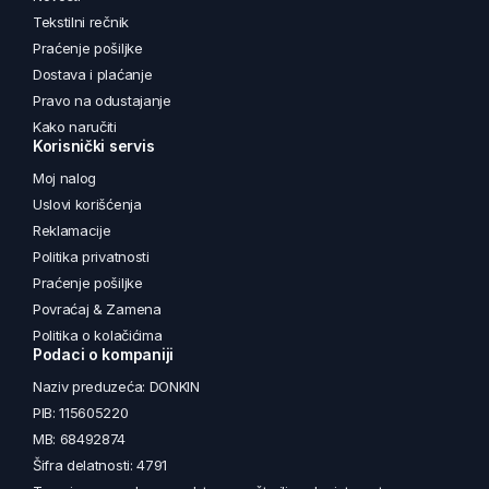
Tekstilni rečnik
Praćenje pošiljke
Dostava i plaćanje
Pravo na odustajanje
Kako naručiti
Korisnički servis
Moj nalog
Uslovi korišćenja
Reklamacije
Politika privatnosti
Praćenje pošiljke
Povraćaj & Zamena
Politika o kolačićima
Podaci o kompaniji
Naziv preduzeća: DONKIN
PIB: 115605220
MB: 68492874
Šifra delatnosti: 4791