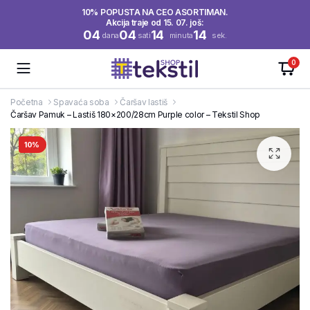
10% POPUSTA NA CEO ASORTIMAN.
Akcija traje od 15. 07. još:
04
04
14
13
dana
sati
minuta
sek.
0
Početna
Spavaća soba
Čaršav lastiš
Čaršav Pamuk – Lastiš 180×200/28cm Purple color – Tekstil Shop
10%