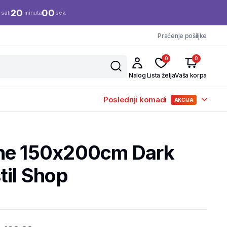
20
00
sati
minuta
sek.
Praćenje pošiljke
0
0
Nalog
Lista želja
Vaša korpa
Poslednji komadi
AKCIJA
ne 150x200cm Dark
til Shop