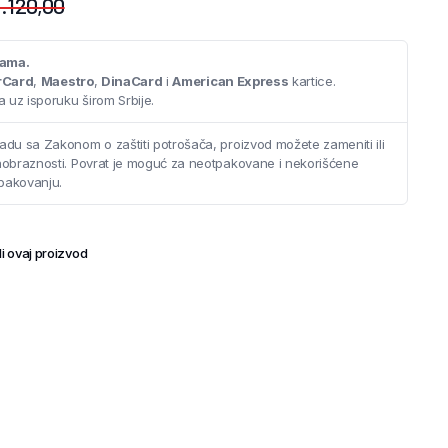
.120,00
cama.
rCard
,
Maestro
,
DinaCard
i
American Express
kartice.
 uz isporuku širom Srbije.
adu sa Zakonom o zaštiti potrošača, proizvod možete zameniti ili
saobraznosti. Povrat je moguć za neotpakovane i nekorišćene
pakovanju.
i ovaj proizvod