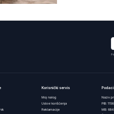
Pr
e
Korisnički servis
Podaci
Moj nalog
Naziv p
Uslovi korišćenja
PIB: 11
nik
Reklamacije
MB: 68