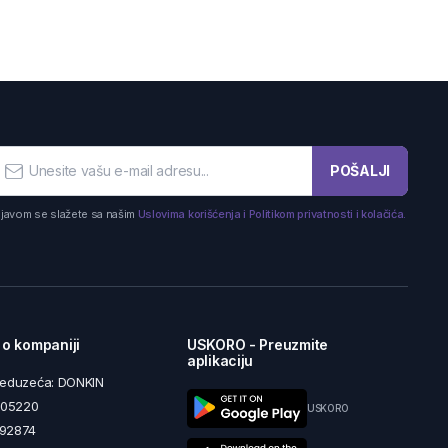
POŠALJI
ijavom se slažete sa našim
Uslovima korišćenja i Politikom privatnosti i kolačića.
 o kompaniji
USKORO - Preuzmite
aplikaciju
reduzeća: DONKIN
5605220
USKORO
492874