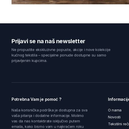
Prijavi se na naš newsletter
Ne propustite ekskluzivne popuste, akcije i nove kolekcije
kućnog tekstila – specijalne ponude dostupne su samo
prijavljenim kupcima.
Potrebna Vam je pomoć ?
Informacij
Naša korisnička podrška je dostupna za sva
O nama
vaša pitanja i dodatne informacije. Molimo
Novosti
vas da nas kontaktirate isključivo putem
Tekstilni reč
emaila, kako bismo vam u najkraćem roku