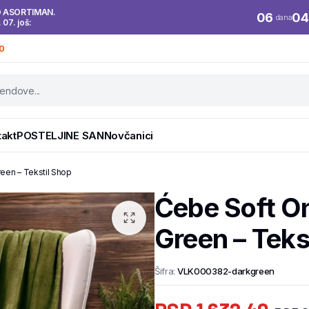
O ASORTIMAN.
06
04
dana
. 07. još:
0
takt
POSTELJINE SAN
Novčanici
en – Tekstil Shop
Ćebe Soft O
Green – Teks
Šifra:
VLK000382-darkgreen