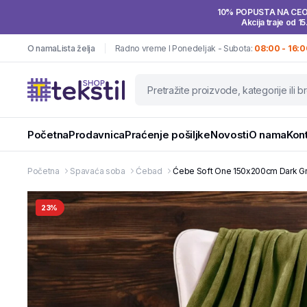
10% POPUSTA NA CE
Akcija traje od 15
O nama
Lista želja
Radno vreme I Ponedeljak - Subota:
08:00 - 16:0
Početna
Prodavnica
Praćenje pošiljke
Novosti
O nama
Kon
Početna
Spavaća soba
Ćebad
Ćebe Soft One 150x200cm Dark Gre
23%