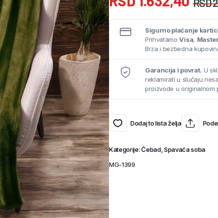
RSD
1.632,40
RSD
2
Sigurno plaćanje karti
Prihvatamo
Visa
,
Maste
Brza i bezbedna kupovina
Garancija i povrat.
U skl
reklamirati u slučaju ne
proizvode u originalnom 
Dodaj to lista želja
Podel
Kategorije:
Ćebad
,
Spavaća soba
MG-1399