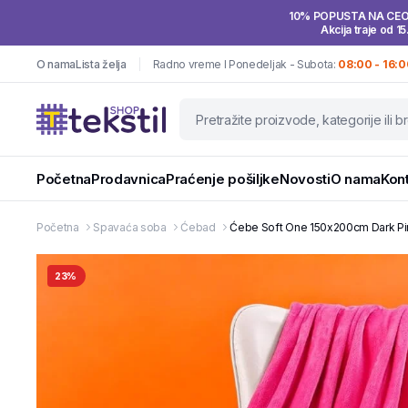
10% POPUSTA NA CE
Akcija traje od 15
O nama
Lista želja
Radno vreme I Ponedeljak - Subota:
08:00 - 16:0
Početna
Prodavnica
Praćenje pošiljke
Novosti
O nama
Kon
Početna
Spavaća soba
Ćebad
Ćebe Soft One 150x200cm Dark Pin
23%