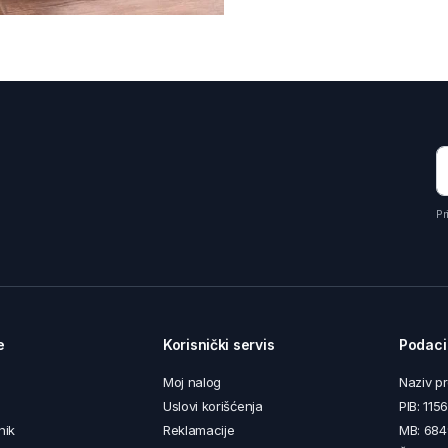
Pr
e
Korisnički servis
Podaci
Moj nalog
Naziv p
Uslovi korišćenja
PIB: 11
nik
Reklamacije
MB: 68