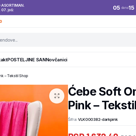
O ASORTIMAN.
05
15
dana
. 07. još:
0
takt
POSTELJINE SAN
Novčanici
k – Tekstil Shop
Ćebe Soft O
Pink – Tekst
Šifra:
VLK000382-darkpink