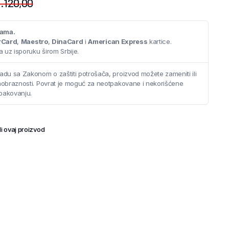
.120,00
cama.
rCard
,
Maestro
,
DinaCard
i
American Express
kartice.
 uz isporuku širom Srbije.
adu sa Zakonom o zaštiti potrošača, proizvod možete zameniti ili
saobraznosti. Povrat je moguć za neotpakovane i nekorišćene
pakovanju.
i ovaj proizvod