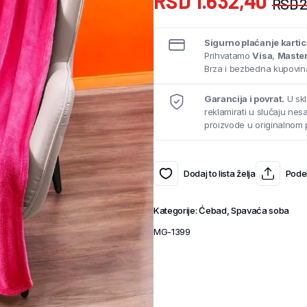
RSD
1.632,40
RSD
2
Sigurno plaćanje karti
Prihvatamo
Visa
,
Maste
Brza i bezbedna kupovina
Garancija i povrat.
U skl
reklamirati u slučaju ne
proizvode u originalnom 
Dodaj to lista želja
Podel
Kategorije:
Ćebad
,
Spavaća soba
MG-1399