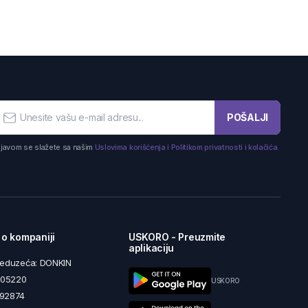
POŠALJI
ijavom se slažete sa našim
Uslovima korišćenja i Politikom privatnosti i kolačića.
 o kompaniji
USKORO - Preuzmite
aplikaciju
reduzeća: DONKIN
5605220
USKORO
492874