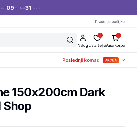
09
30
sati
minuta
sek.
Praćenje pošiljke
0
0
Nalog
Lista želja
Vaša korpa
Poslednji komadi
AKCIJA
ne 150x200cm Dark
il Shop