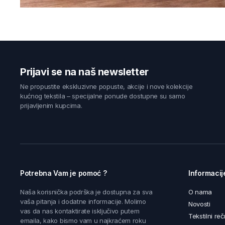
Prijavi se na naš newsletter
Ne propustite ekskluzivne popuste, akcije i nove kolekcije
kućnog tekstila – specijalne ponude dostupne su samo
prijavljenim kupcima.
Potrebna Vam je pomoć ?
Informacij
Naša korisnička podrška je dostupna za sva
O nama
vaša pitanja i dodatne informacije. Molimo
Novosti
vas da nas kontaktirate isključivo putem
Tekstilni reč
emaila, kako bismo vam u najkraćem roku