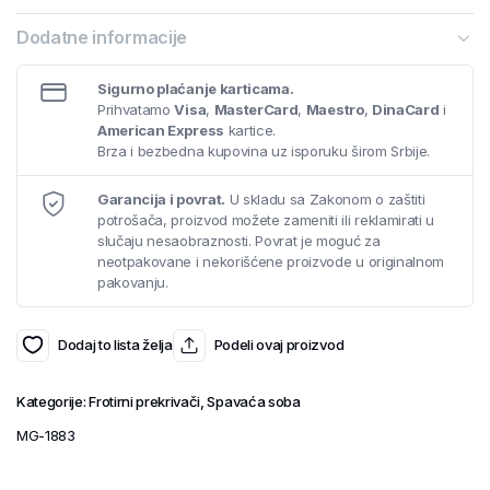
Dodatne informacije
Sigurno plaćanje karticama.
Prihvatamo
Visa
,
MasterCard
,
Maestro
,
DinaCard
i
American Express
kartice.
Brza i bezbedna kupovina uz isporuku širom Srbije.
Garancija i povrat.
U skladu sa Zakonom o zaštiti
potrošača, proizvod možete zameniti ili reklamirati u
slučaju nesaobraznosti. Povrat je moguć za
neotpakovane i nekorišćene proizvode u originalnom
pakovanju.
Dodaj to lista želja
Podeli ovaj proizvod
Kategorije:
Frotirni prekrivači
,
Spavaća soba
MG-1883