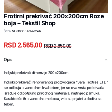
Frotirni prekrivač 200x200cm Roze
boja – Tekstil Shop
Šifra:
VLK000543-rozeb.
RSD
2.565,00
RSD
2.850,00
Opis
Indijski prekrivač dimenzije 200×200cm
Indijski prekrivači renomiranog proizvodjaca ”Sara Textiles LTD”
se odlikuju izvanrednim kvalitetom, jer se ova vrsta prekrivača
izrađuje od potpuno prirodnog materijala, najfinijeg pamuka.
Karakteriše ih izvanredna mekoća, vrlo su prijatni u dodiru sa
telom.