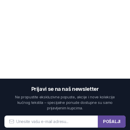
Prijavi se na naš newsletter
Ne propustite ekskluzivne popuste, akcije i nove kolekcije
kućnog tekstila – specijalne ponude dostupne su samo
prijavljenim kupcima.
POŠALJI