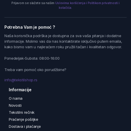
Prijavom se slažete sa našim
Uslovima korišćenja i Politikom privatnosti i
kolačića.
Potrebna Vam je pomoć ?
Naša korisnička podrška je dostupna za sva vaša pitanja i dodatne
informacije. Molimo vas da nas kontaktirate isključivo putem emaila,
kako bismo vam u najkraćem roku pružili tačan i kvalitetan odgovor.
Ponedeljak-Subota: 08:00-16:00
Treba vam pomoć oko porudžbine?
info@tekstilshop.rs
Informacije
O nama
Novosti
Tekstilni rečnik
Praćenje pošiljke
Dostava i plaćanje