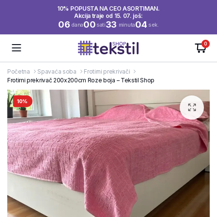
10% POPUSTA NA CEO ASORTIMAN.
Akcija traje od 15. 07. još:
06
00
33
03
dana
sati
minuta
sek.
0
Početna
Spavaća soba
Frotirni prekrivači
Frotirni prekrivač 200x200cm Roze boja – Tekstil Shop
10%