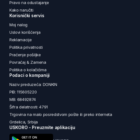
Pravo na odustajanje
Kako naručiti
Korisnički servis
Moj nalog
Uslovi korišćenja
Reklamacije
Politika privatnosti
Praćenje pošiljke
Povraćaj & Zamena
Politika o kolačićima
Podaci o kompaniji
Naziv preduzeća: DONKIN
PIB: 115605220
MB: 68492874
Šifra delatnosti: 4791
Trgovina na malo posredstvom pošte ili preko interneta
Grdelica, Srbija
USKORO - Preuzmite aplikaciju