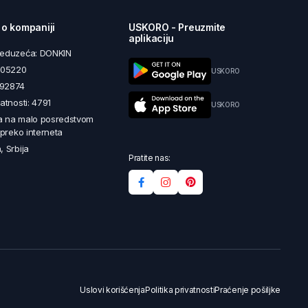
 o kompaniji
USKORO - Preuzmite
aplikaciju
reduzeća: DONKIN
5605220
USKORO
492874
latnosti: 4791
USKORO
a na malo posredstvom
i preko interneta
, Srbija
Pratite nas:
Uslovi korišćenja
Politika privatnosti
Praćenje pošiljke