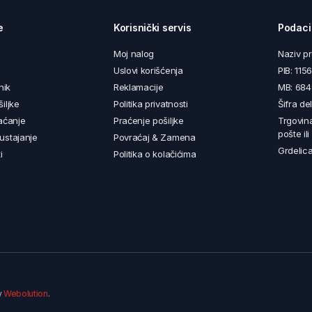
e
Korisnički servis
Podaci
Moj nalog
Naziv p
Uslovi korišćenja
PIB: 11
nik
Reklamacije
MB: 68
iljke
Politika privatnosti
Šifra de
aćanje
Praćenje pošiljke
Trgovin
pošte il
ustajanje
Povraćaj & Zamena
Grdelica
i
Politika o kolačićima
y
Webolution
.