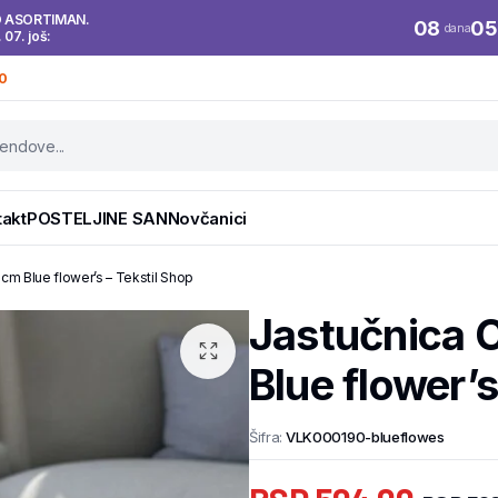
O ASORTIMAN.
08
05
dana
. 07. još:
0
takt
POSTELJINE SAN
Novčanici
m Blue flower’s – Tekstil Shop
Jastučnica
Blue flower’s
Šifra:
VLK000190-blueflowes