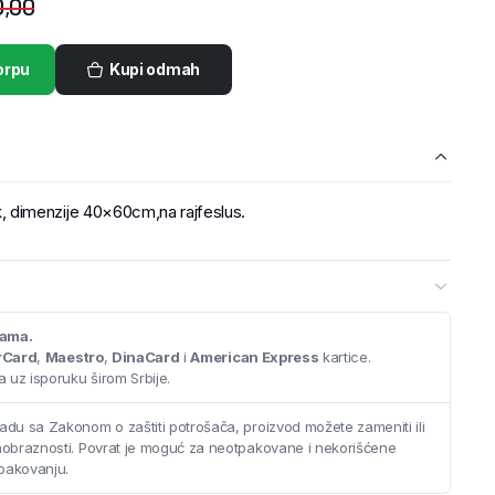
,00
orpu
Kupi odmah
dimenzije 40×60cm,na rajfeslus.
cama.
rCard
,
Maestro
,
DinaCard
i
American Express
kartice.
 uz isporuku širom Srbije.
adu sa Zakonom o zaštiti potrošača, proizvod možete zameniti ili
saobraznosti. Povrat je moguć za neotpakovane i nekorišćene
pakovanju.