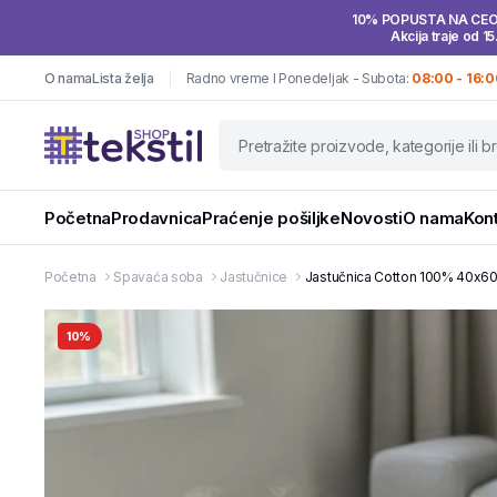
10% POPUSTA NA CE
Akcija traje od 15
O nama
Lista želja
Radno vreme I Ponedeljak - Subota:
08:00 - 16:0
Početna
Prodavnica
Praćenje pošiljke
Novosti
O nama
Kon
Početna
Spavaća soba
Jastučnice
Jastučnica Cotton 100% 40x60c
10%