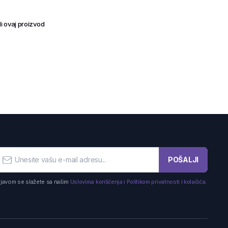
i ovaj proizvod
POŠALJI
ijavom se slažete sa našim
Uslovima korišćenja i Politikom privatnosti i kolačića.