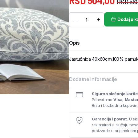
RSD
504,00
RSD
560
Dodaj u k
Opis
Jastučnica 40x60cm,100% pamuk, 
Dodatne informacije
Sigurno plaćanje karti
Prihvatamo
Visa
,
Maste
Brza i bezbedna kupovina
Garancija i povrat.
U skl
reklamirati u slučaju ne
proizvode u originalnom 