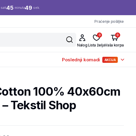
45
48
sati
minuta
sek.
Praćenje pošiljke
0
0
Nalog
Lista želja
Vaša korpa
Poslednji komadi
AKCIJA
 Cotton 100% 40x60cm
 – Tekstil Shop