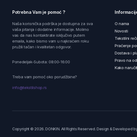
Potrebna Vam je pomoć ?
Informacij
Naša korisnička podrška je dostupna za sva
O nama
vaša pitanja i dodatne informacije. Molimo
Novosti
vas da nas kontaktirate isključivo putem
Tekstilni reč
emaila, kako bismo vam u najkraćem roku
Praćenje poš
pružili tačan i kvalitetan odgovor.
Dostava i pl
Pravo na od
Ponedeljak-Subota: 08:00-16:00
Kako naručit
Treba vam pomoć oko porudžbine?
info@tekstilshop.rs
Copyright © 2026. DONKIN. All Rights Reserved. Design & Developed b