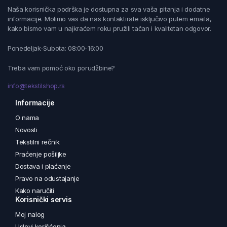
Naša korisnička podrška je dostupna za sva vaša pitanja i dodatne
informacije. Molimo vas da nas kontaktirate isključivo putem emaila,
kako bismo vam u najkraćem roku pružili tačan i kvalitetan odgovor.
Ponedeljak-Subota: 08:00-16:00
Treba vam pomoć oko porudžbine?
info@tekstilshop.rs
Informacije
O nama
Novosti
Tekstilni rečnik
Praćenje pošiljke
Dostava i plaćanje
Pravo na odustajanje
Kako naručiti
Korisnički servis
Moj nalog
Uslovi korišćenja