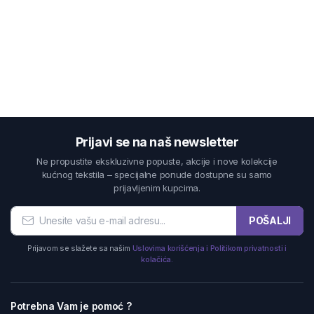
Prijavi se na naš newsletter
Ne propustite ekskluzivne popuste, akcije i nove kolekcije
kućnog tekstila – specijalne ponude dostupne su samo
prijavljenim kupcima.
POŠALJI
Prijavom se slažete sa našim
Uslovima korišćenja i Politikom privatnosti i
kolačića.
Potrebna Vam je pomoć ?