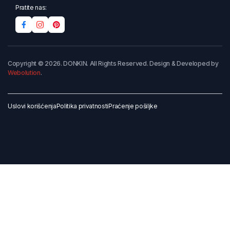
Pratite nas:
Copyright © 2026. DONKIN. All Rights Reserved. Design & Developed by
Webolution
.
Uslovi korišćenja
Politika privatnosti
Praćenje pošiljke
Dodaj u korpu
Kupi odmah