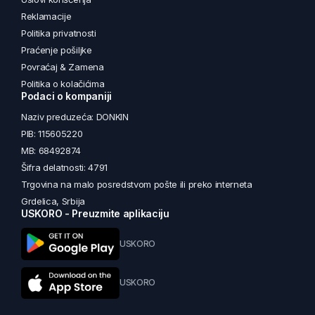
Reklamacije
Politika privatnosti
Praćenje pošiljke
Povraćaj & Zamena
Politika o kolačićima
Podaci o kompaniji
Naziv preduzeća: DONKIN
PIB: 115605220
MB: 68492874
Šifra delatnosti: 4791
Trgovina na malo posredstvom pošte ili preko interneta
Grdelica, Srbija
USKORO - Preuzmite aplikaciju
USKORO
USKORO