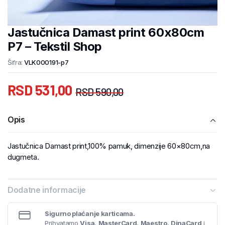
Jastučnica Damast print 60x80cm
P7 – Tekstil Shop
Šifra:
VLK000191-p7
RSD
531,00
RSD
590,00
Opis
Jastučnica Damast print,100% pamuk, dimenzije 60×80cm,na
dugmeta.
Dodatne informacije
Sigurno plaćanje karticama.
Prihvatamo
Visa
,
MasterCard
,
Maestro
,
DinaCard
i