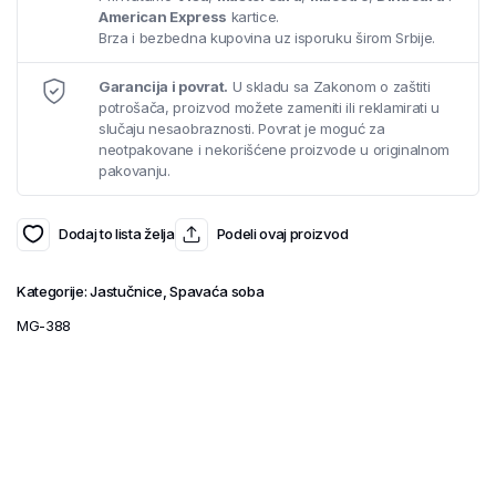
American Express
kartice.
Brza i bezbedna kupovina uz isporuku širom Srbije.
Garancija i povrat.
U skladu sa Zakonom o zaštiti
potrošača, proizvod možete zameniti ili reklamirati u
slučaju nesaobraznosti. Povrat je moguć za
neotpakovane i nekorišćene proizvode u originalnom
pakovanju.
Dodaj to lista želja
Podeli ovaj proizvod
Kategorije:
Jastučnice
,
Spavaća soba
MG-388