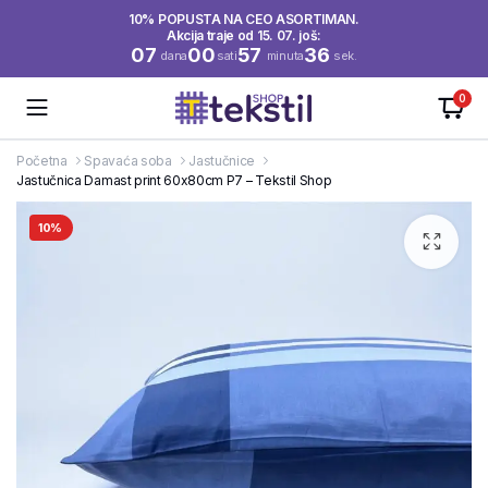
10% POPUSTA NA CEO ASORTIMAN.
Akcija traje od 15. 07. još:
07
00
57
35
dana
sati
minuta
sek.
0
Početna
Spavaća soba
Jastučnice
Jastučnica Damast print 60x80cm P7 – Tekstil Shop
10%