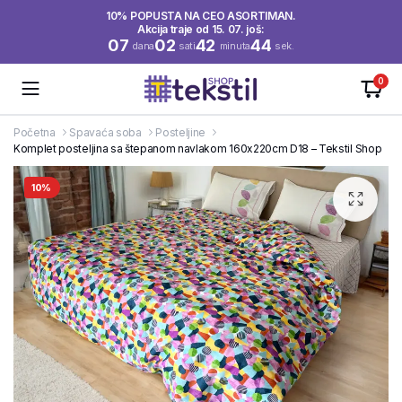
10% POPUSTA NA CEO ASORTIMAN.
Akcija traje od 15. 07. još:
07
02
42
44
dana
sati
minuta
sek.
0
Početna
Spavaća soba
Posteljine
Komplet posteljina sa štepanom navlakom 160x220cm D18 – Tekstil Shop
10%