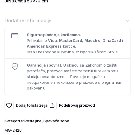
Jastučnica 50×70 cm
Dodatne informacije
Sigurno plaćanje karticama.
Prihvatamo
Visa
,
MasterCard
,
Maestro
,
DinaCard
i
American Express
kartice.
Brza i bezbedna kupovina uz isporuku širom Srbije.
Garancija i povrat.
U skladu sa Zakonom o zaštiti
potrošača, proizvod možete zameniti ili reklamirati u
slučaju nesaobraznosti. Povrat je moguć za
neotpakovane i nekorišćene proizvode u originalnom
pakovanju.
Dodaj to lista želja
Podeli ovaj proizvod
Kategorije:
Posteljine
,
Spavaća soba
MG-2426