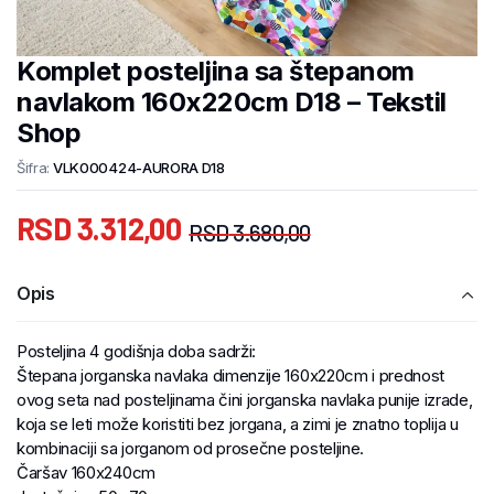
Komplet posteljina sa štepanom
navlakom 160x220cm D18 – Tekstil
Shop
Šifra:
VLK000424-AURORA D18
RSD
3.312,00
RSD
3.680,00
Opis
Posteljina 4 godišnja doba sadrži:
Štepana jorganska navlaka dimenzije 160x220cm i prednost
ovog seta nad posteljinama čini jorganska navlaka punije izrade,
koja se leti može koristiti bez jorgana, a zimi je znatno toplija u
kombinaciji sa jorganom od prosečne posteljine.
Čaršav 160x240cm