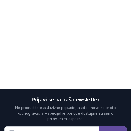
Prijavi se na naš newsletter
Ne propustite ekskluzivne popuste, akcije i nove kolekcije
kućnog tekstila – specijalne ponude dostupne su samo
prijavljenim kupcima.