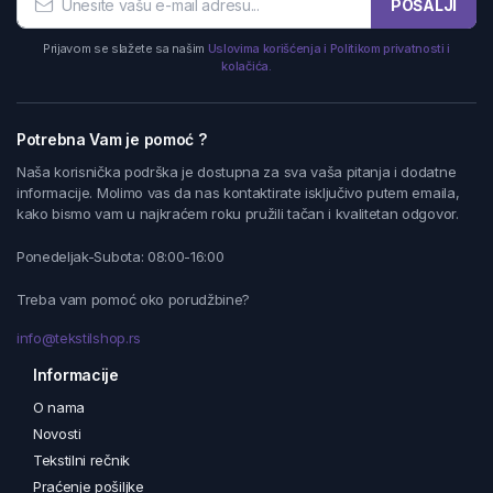
POŠALJI
Prijavom se slažete sa našim
Uslovima korišćenja i Politikom privatnosti i
kolačića.
Potrebna Vam je pomoć ?
Naša korisnička podrška je dostupna za sva vaša pitanja i dodatne
informacije. Molimo vas da nas kontaktirate isključivo putem emaila,
kako bismo vam u najkraćem roku pružili tačan i kvalitetan odgovor.
Ponedeljak-Subota: 08:00-16:00
Treba vam pomoć oko porudžbine?
info@tekstilshop.rs
Informacije
O nama
Novosti
Tekstilni rečnik
Praćenje pošiljke