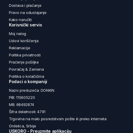
Dostava i plaćanje
Pravo na odustajanje
Kako naručiti
Korisnički servis
Moj nalog
Uslovi korišćenja
Reklamacije
Politika privatnosti
Praćenje pošiljke
Povraćaj & Zamena
Politika o kolačićima
Podaci o kompaniji
Naziv preduzeća: DONKIN
PIB: 115605220
MB: 68492874
Šifra delatnosti: 4791
Trgovina na malo posredstvom pošte ili preko interneta
Grdelica, Srbija
USKORO - Preuzmite aplikaciju