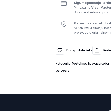
Sigurno plaćanje karti
Prihvatamo
Visa
,
Maste
Brza i bezbedna kupovina
Garancija i povrat.
U skl
reklamirati u slučaju ne
proizvode u originalnom 
Dodaj to lista želja
Podel
Kategorije:
Posteljine
,
Spavaća soba
MG-3089