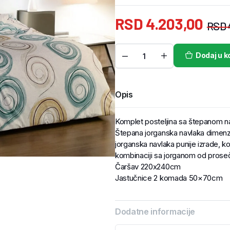
RSD
4.203,00
RSD
Dodaj u k
Opis
Komplet posteljina sa štepanom 
Štepana jorganska navlaka dimenz
jorganska navlaka punije izrade, koj
kombinaciji sa jorganom od proseč
Čaršav 220x240cm
Jastučnice 2 komada 50×70cm
Dodatne informacije