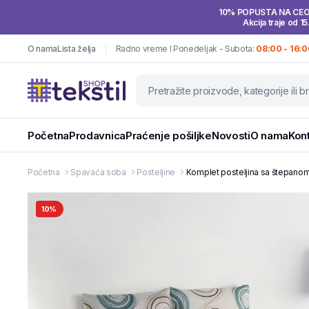
10% POPUSTA NA CE
Akcija traje od 15
O nama
Lista želja
Radno vreme I Ponedeljak - Subota:
08:00 - 16:0
Početna
Prodavnica
Praćenje pošiljke
Novosti
O nama
Kon
Početna
Spavaća soba
Posteljine
Komplet posteljina sa štepano
10%