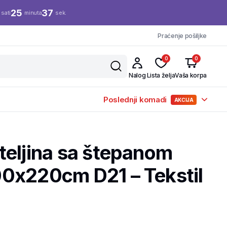
25
37
sati
minuta
sek.
Praćenje pošiljke
0
0
Nalog
Lista želja
Vaša korpa
Poslednji komadi
AKCIJA
teljina sa štepanom
0x220cm D21 – Tekstil