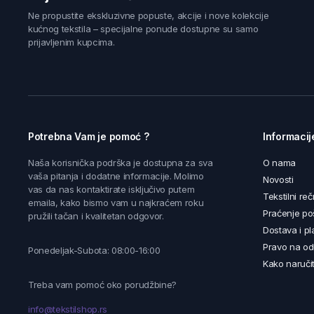
Ne propustite ekskluzivne popuste, akcije i nove kolekcije
kućnog tekstila – specijalne ponude dostupne su samo
prijavljenim kupcima.
Potrebna Vam je pomoć ?
Informacij
Naša korisnička podrška je dostupna za sva
O nama
vaša pitanja i dodatne informacije. Molimo
Novosti
vas da nas kontaktirate isključivo putem
Tekstilni reč
emaila, kako bismo vam u najkraćem roku
Praćenje poš
pružili tačan i kvalitetan odgovor.
Dostava i pl
Pravo na od
Ponedeljak-Subota: 08:00-16:00
Kako naručit
Treba vam pomoć oko porudžbine?
info@tekstilshop.rs