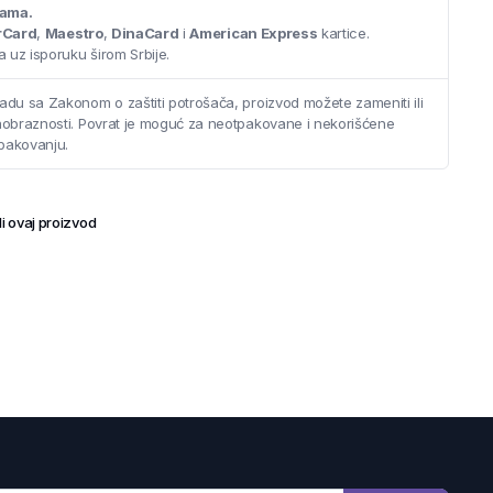
cama.
rCard
,
Maestro
,
DinaCard
i
American Express
kartice.
 uz isporuku širom Srbije.
adu sa Zakonom o zaštiti potrošača, proizvod možete zameniti ili
saobraznosti. Povrat je moguć za neotpakovane i nekorišćene
pakovanju.
i ovaj proizvod