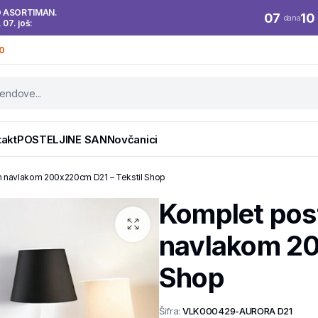
O ASORTIMAN.
07
10
dana
. 07. još:
0
takt
POSTELJINE SAN
Novčanici
m navlakom 200x220cm D21 – Tekstil Shop
Komplet pos
navlakom 20
Shop
Šifra:
VLK000429-AURORA D21