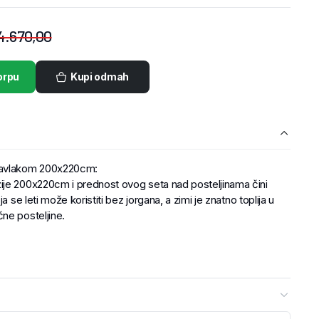
4.670,00
orpu
Kupi odmah
navlakom 200x220cm:
ije 200x220cm i prednost ovog seta nad posteljinama čini
a se leti može koristiti bez jorgana, a zimi je znatno toplija u
ne posteljine.