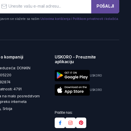
POŠALJI
ijavom se slažete sa našim
Uslovima korišćenja i Politikom privatnosti i kolačića.
 o kompaniji
USKORO - Preuzmite
aplikaciju
reduzeća: DONKIN
5605220
USKORO
492874
latnosti: 4791
USKORO
a na malo posredstvom
i preko interneta
, Srbija
Pratite nas: