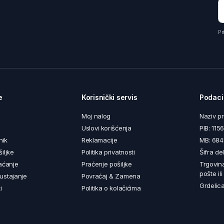
Pr
e
Korisnički servis
Podaci
Moj nalog
Naziv p
Uslovi korišćenja
PIB: 11
nik
Reklamacije
MB: 68
iljke
Politika privatnosti
Šifra de
aćanje
Praćenje pošiljke
Trgovin
pošte il
ustajanje
Povraćaj & Zamena
Grdelica
i
Politika o kolačićima