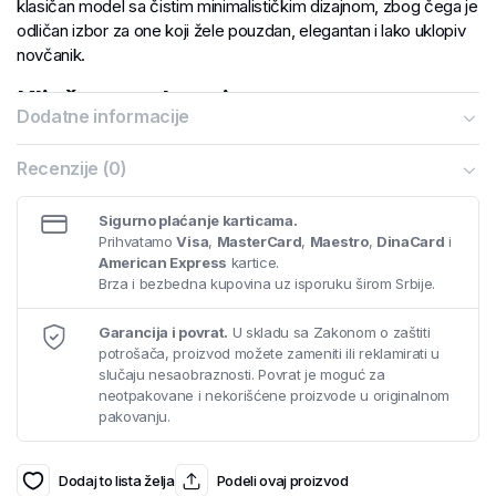
klasičan model sa čistim minimalističkim dizajnom, zbog čega je
odličan izbor za one koji žele pouzdan, elegantan i lako uklopiv
novčanik.
Ključne prednosti
Dodatne informacije
Potpuna ručna izrada
Kvalitetna italijanska koža
Recenzije (0)
Praktičan raspored za kartice, novac i svakodnevne
potrebe
Sigurno plaćanje karticama.
Dimenzije: 9 × 11 cm
Prihvatamo
Visa
,
MasterCard
,
Maestro
,
DinaCard
i
Neograničena garancija
American Express
kartice.
Brza i bezbedna kupovina uz isporuku širom Srbije.
Ako tražite
kožni novčanik
koji spaja funkcionalnost,
minimalistički izgled i kvalitet ručne izrade, model
NV216-11
je
Garancija i povrat.
U skladu sa Zakonom o zaštiti
pouzdan izbor za svaki dan ili kao elegantan poklon.
potrošača, proizvod možete zameniti ili reklamirati u
slučaju nesaobraznosti. Povrat je moguć za
neotpakovane i nekorišćene proizvode u originalnom
pakovanju.
Dodaj to lista želja
Podeli ovaj proizvod