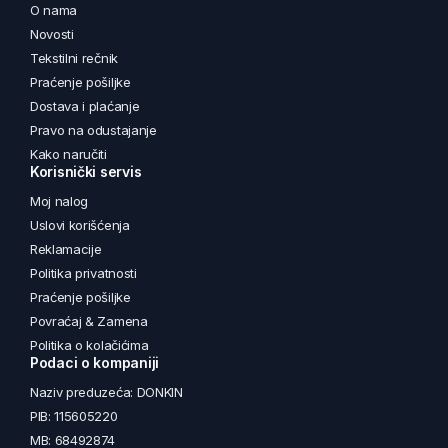
O nama
Novosti
Tekstilni rečnik
Praćenje pošiljke
Dostava i plaćanje
Pravo na odustajanje
Kako naručiti
Korisnički servis
Moj nalog
Uslovi korišćenja
Reklamacije
Politika privatnosti
Praćenje pošiljke
Povraćaj & Zamena
Politika o kolačićima
Podaci o kompaniji
Naziv preduzeća: DONKIN
PIB: 115605220
MB: 68492874