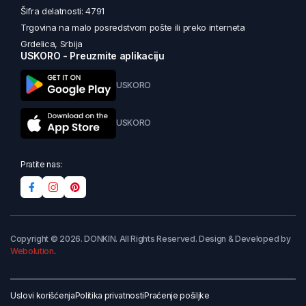
Šifra delatnosti: 4791
Trgovina na malo posredstvom pošte ili preko interneta
Grdelica, Srbija
USKORO - Preuzmite aplikaciju
USKORO
USKORO
Pratite nas:
Copyright © 2026. DONKIN. All Rights Reserved. Design & Developed by
Webolution
.
Uslovi korišćenja
Politika privatnosti
Praćenje pošiljke