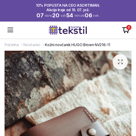
10% POPUSTA NA CEO ASORTIMAN.
Akcija traje od 15. 07. još:
07
20
54
06
dana
sati
minuta
sek.
0
Početna
Novčanici
Kožni novčanik HUGO Brown NV216-11