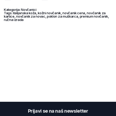
Kategorija:
Novčanici
Tags:
italijanska koža
,
kožni novčanik
,
novčanik cena
,
novčanik za
kartice
,
novčanik za novac
,
poklon za muškarca
,
premium novčanik
,
ručna izrada
Prijavi se na naš newsletter