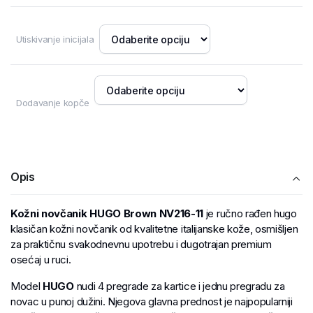
Utiskivanje inicijala
Dodavanje kopče
Opis
Kožni novčanik HUGO Brown NV216-11
je ručno rađen hugo
klasičan kožni novčanik od kvalitetne italijanske kože, osmišljen
za praktičnu svakodnevnu upotrebu i dugotrajan premium
osećaj u ruci.
Model
HUGO
nudi 4 pregrade za kartice i jednu pregradu za
novac u punoj dužini. Njegova glavna prednost je najpopularniji