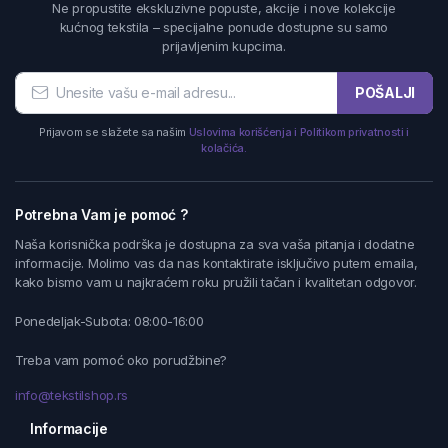
Ne propustite ekskluzivne popuste, akcije i nove kolekcije
kućnog tekstila – specijalne ponude dostupne su samo
prijavljenim kupcima.
POŠALJI
Prijavom se slažete sa našim
Uslovima korišćenja i Politikom privatnosti i
kolačića.
Potrebna Vam je pomoć ?
Naša korisnička podrška je dostupna za sva vaša pitanja i dodatne
informacije. Molimo vas da nas kontaktirate isključivo putem emaila,
kako bismo vam u najkraćem roku pružili tačan i kvalitetan odgovor.
Ponedeljak-Subota: 08:00-16:00
Treba vam pomoć oko porudžbine?
info@tekstilshop.rs
Informacije