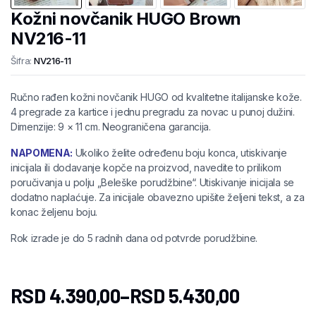
Kožni novčanik HUGO Brown
NV216-11
Šifra:
NV216-11
Ručno rađen kožni novčanik HUGO od kvalitetne italijanske kože.
4 pregrade za kartice i jednu pregradu za novac u punoj dužini.
Dimenzije: 9 × 11 cm. Neograničena garancija.
NAPOMENA:
Ukoliko želite određenu boju konca, utiskivanje
inicijala ili dodavanje kopče na proizvod, navedite to prilikom
poručivanja u polju „Beleške porudžbine“. Utiskivanje inicijala se
dodatno naplaćuje. Za inicijale obavezno upišite željeni tekst, a za
konac željenu boju.
Rok izrade je do 5 radnih dana od potvrde porudžbine.
RSD
4.390,00
–
RSD
5.430,00