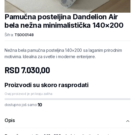
Pamučna posteljina Dandelion Air
bela nežna minimalistička 140×200
Šifra:
TS000148
Nežna bela pamučna posteljina 140×200 sa laganim prirodnim
motivima. Idealna za svetle i moderne enterijere.
RSD
7.030,00
Proizvodi su skoro rasprodati
Ovaj proizvod je pri kraju zaliha
10
dostupno još samo:
Opis