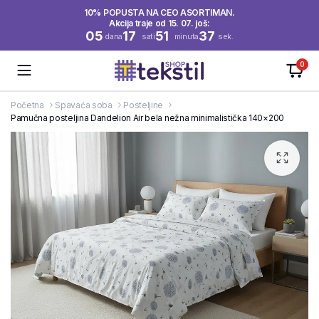
10% POPUSTA NA CEO ASORTIMAN.
Akcija traje od 15. 07. još:
05
17
51
37
dana
sati
minuta
sek.
0
Početna
Spavaća soba
Posteljine
Pamučna posteljina Dandelion Air bela nežna minimalistička 140×200