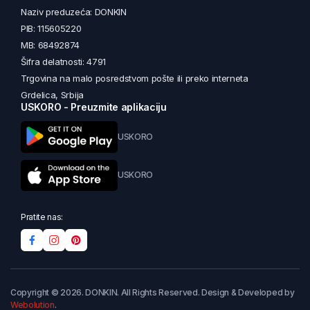
Naziv preduzeća: DONKIN
PIB: 115605220
MB: 68492874
Šifra delatnosti: 4791
Trgovina na malo posredstvom pošte ili preko interneta
Grdelica, Srbija
USKORO - Preuzmite aplikaciju
USKORO
USKORO
Pratite nas:
Copyright © 2026. DONKIN. All Rights Reserved. Design & Developed by
Webolution
.