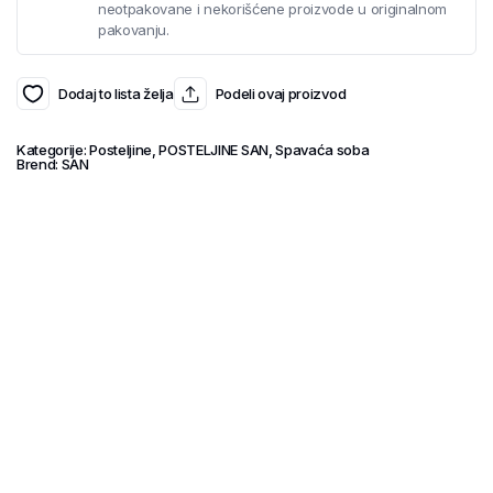
neotpakovane i nekorišćene proizvode u originalnom
pakovanju.
Dodaj to lista želja
Podeli ovaj proizvod
Kategorije:
Posteljine
,
POSTELJINE SAN
,
Spavaća soba
Brend:
SAN