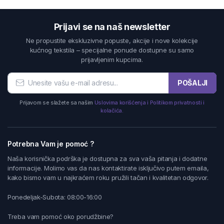
Prijavi se na naš newsletter
Ne propustite ekskluzivne popuste, akcije i nove kolekcije
kućnog tekstila – specijalne ponude dostupne su samo
prijavljenim kupcima.
POŠALJI
Prijavom se slažete sa našim
Uslovima korišćenja i Politikom privatnosti i
kolačića.
Potrebna Vam je pomoć ?
Naša korisnička podrška je dostupna za sva vaša pitanja i dodatne
informacije. Molimo vas da nas kontaktirate isključivo putem emaila,
kako bismo vam u najkraćem roku pružili tačan i kvalitetan odgovor.
Ponedeljak-Subota: 08:00-16:00
Treba vam pomoć oko porudžbine?