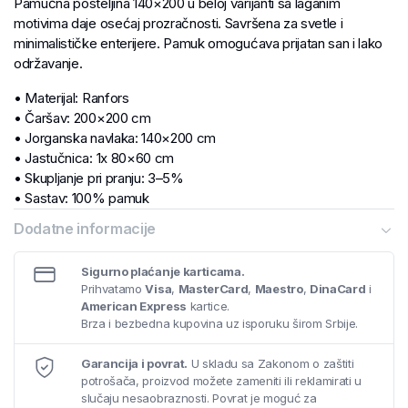
Pamučna posteljina 140×200 u beloj varijanti sa laganim
motivima daje osećaj prozračnosti. Savršena za svetle i
minimalističke enterijere. Pamuk omogućava prijatan san i lako
održavanje.
• Materijal: Ranfors
• Čaršav: 200×200 cm
• Jorganska navlaka: 140×200 cm
• Jastučnica: 1x 80×60 cm
• Skupljanje pri pranju: 3–5%
• Sastav: 100% pamuk
• Gramatura: 125 g/m²
Dodatne informacije
Sigurno plaćanje karticama.
Prihvatamo
Visa
,
MasterCard
,
Maestro
,
DinaCard
i
American Express
kartice.
Brza i bezbedna kupovina uz isporuku širom Srbije.
Garancija i povrat.
U skladu sa Zakonom o zaštiti
potrošača, proizvod možete zameniti ili reklamirati u
slučaju nesaobraznosti. Povrat je moguć za