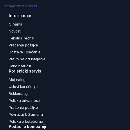
info@tekstilshop.rs
Informacije
O nama
Novosti
Tekstilni rečnik
Praćenje pošiljke
Dostava i plaćanje
Pravo na odustajanje
Kako naručiti
Korisnički servis
Moj nalog
Uslovi korišćenja
Reklamacije
Politika privatnosti
Praćenje pošiljke
Povraćaj & Zamena
Politika o kolačićima
Podaci o kompaniji