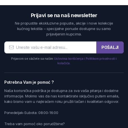
Prijavi se na naš newsletter
Ne propustite ekskluzivne popuste, akcije i nove kolekcije
kućnog tekstila – specijalne ponude dostupne su samo
prijavljenim kupcima.
POŠALJI
Prijavom se slažete sa našim
Uslovima korišćenja i Politikom privatnosti i
kolačića.
Potrebna Vam je pomoć ?
Naša korisnička podrška je dostupna za sva vaša pitanja i dodatne
informacije. Molimo vas da nas kontaktirate isključivo putem emaila,
kako bismo vam u najkraćem roku pružili tačan i kvalitetan odgovor.
Ponedeljak-Subota: 08:00-16:00
Treba vam pomoć oko porudžbine?