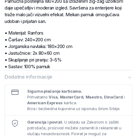
Pamučna posteljina 180×200 sa izraženim zig-zag uzorkom
daje upečatljiv i moderan izgled. Savršena za enterijere koji
traže malo jači vizuelni efekat. Mekan pamuk omogućava
udoban i prijatan san.
• Materijal: Ranfors
• Čaršav: 240×200 cm
• Jorganska navlaka: 180×200 cm
• Jastučnice: 2x 80×60 cm
• Skupljanje pri pranju: 3–5%
• Sastav: 100% pamuk
• Gramatura: 125 g/m²
Dodatne informacije
Sigurno plaćanje karticama.
Prihvatamo
Visa
,
MasterCard
,
Maestro
,
DinaCard
i
American Express
kartice.
Brza i bezbedna kupovina uz isporuku širom Srbije.
Garancija i povrat.
U skladu sa Zakonom o zaštiti
potrošača, proizvod možete zameniti ili reklamirati u
slučaju nesaobraznosti. Povrat je moguć za