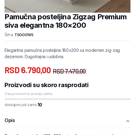
Pamučna posteljina Zigzag Premium
siva elegantna 180×200
Šifra:
TS000195
Elegantna pamučna posteljina 180×200 sa modernim zig-zag
dezenom. Dugotrajna i udobna.
RSD
6.790,00
RSD
7.470,00
Proizvodi su skoro rasprodati
Ovaj proizvod je pri kraju zaliha
10
dostupno još samo:
Opis