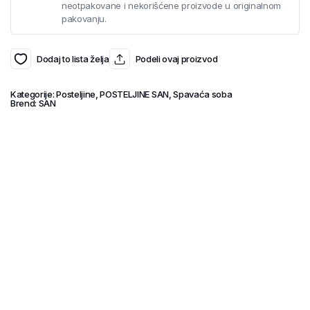
neotpakovane i nekorišćene proizvode u originalnom
pakovanju.
Dodaj to lista želja
Podeli ovaj proizvod
Kategorije:
Posteljine
,
POSTELJINE SAN
,
Spavaća soba
Brend:
SAN