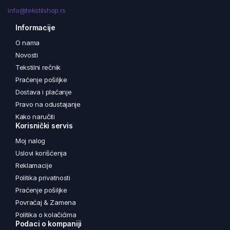
info@tekstilshop.rs
Informacije
O nama
Novosti
Tekstilni rečnik
Praćenje pošiljke
Dostava i plaćanje
Pravo na odustajanje
Kako naručiti
Korisnički servis
Moj nalog
Uslovi korišćenja
Reklamacije
Politika privatnosti
Praćenje pošiljke
Povraćaj & Zamena
Politika o kolačićima
Podaci o kompaniji