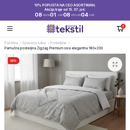
10% POPUSTA NA CEO ASORTIMAN.
Akcija traje od 15. 07. još:
08
01
08
04
dana
sati
minuta
sek.
0
Početna
Spavaća soba
Posteljine
Pamučna posteljina Zigzag Premium siva elegantna 180×200
10%