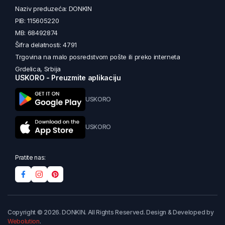
Naziv preduzeća: DONKIN
PIB: 115605220
MB: 68492874
Šifra delatnosti: 4791
Trgovina na malo posredstvom pošte ili preko interneta
Grdelica, Srbija
USKORO - Preuzmite aplikaciju
USKORO
USKORO
Pratite nas:
Copyright © 2026. DONKIN. All Rights Reserved. Design & Developed by
Webolution
.