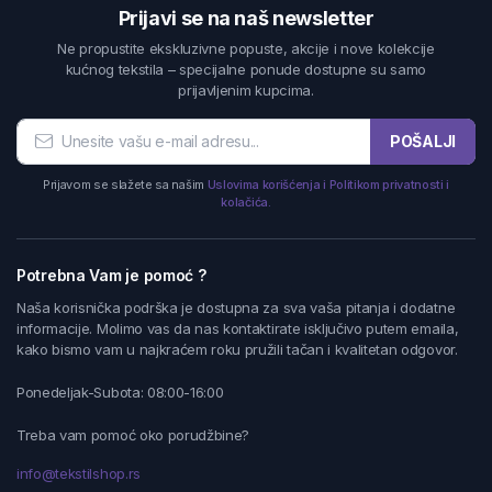
Prijavi se na naš newsletter
Ne propustite ekskluzivne popuste, akcije i nove kolekcije
kućnog tekstila – specijalne ponude dostupne su samo
prijavljenim kupcima.
POŠALJI
Prijavom se slažete sa našim
Uslovima korišćenja i Politikom privatnosti i
kolačića.
Potrebna Vam je pomoć ?
Naša korisnička podrška je dostupna za sva vaša pitanja i dodatne
informacije. Molimo vas da nas kontaktirate isključivo putem emaila,
kako bismo vam u najkraćem roku pružili tačan i kvalitetan odgovor.
Ponedeljak-Subota: 08:00-16:00
Treba vam pomoć oko porudžbine?
info@tekstilshop.rs