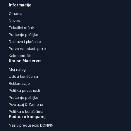
Informacije
O nama
Novosti
Tekstilni rečnik
Praćenje pošiljke
Dostava i plaćanje
Pravo na odustajanje
Kako naručiti
Korisnički servis
Moj nalog
Uslovi korišćenja
Reklamacije
Politika privatnosti
Praćenje pošiljke
Povraćaj & Zamena
Politika o kolačićima
Podaci o kompaniji
Naziv preduzeća: DONKIN