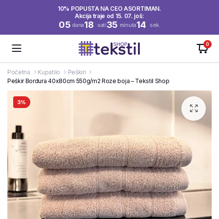
10% POPUSTA NA CEO ASORTIMAN.
Akcija traje od 15. 07. još:
05
18
35
14
dana
sati
minuta
sek.
0
Početna
Kupatilo
Peškiri
Peškir Bordura 40x80cm 550g/m2 Roze boja – Tekstil Shop
3%