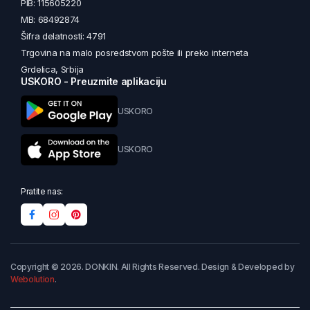
PIB: 115605220
MB: 68492874
Šifra delatnosti: 4791
Trgovina na malo posredstvom pošte ili preko interneta
Grdelica, Srbija
USKORO - Preuzmite aplikaciju
USKORO
USKORO
Pratite nas:
Copyright © 2026. DONKIN. All Rights Reserved. Design & Developed by
Webolution
.