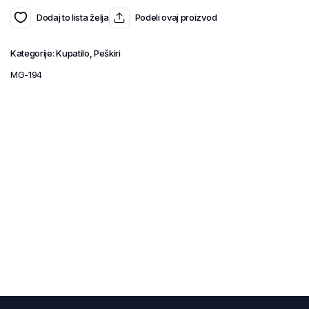
Dodaj to lista želja
Podeli ovaj proizvod
Kategorije:
Kupatilo
,
Peškiri
MG-194