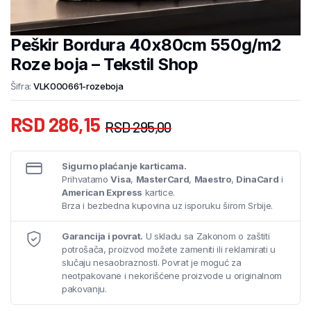
Peškir Bordura 40x80cm 550g/m2
Roze boja – Tekstil Shop
Šifra:
VLK000661-rozeboja
RSD
286,15
RSD
295,00
Sigurno plaćanje karticama.
Prihvatamo
Visa
,
MasterCard
,
Maestro
,
DinaCard
i
American Express
kartice.
Brza i bezbedna kupovina uz isporuku širom Srbije.
Garancija i povrat.
U skladu sa Zakonom o zaštiti
potrošača, proizvod možete zameniti ili reklamirati u
slučaju nesaobraznosti. Povrat je moguć za
neotpakovane i nekorišćene proizvode u originalnom
pakovanju.