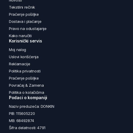
Novosti
Tekstilni rečnik
Praćenje pošiljke
Dostava i plaćanje
Pravo na odustajanje
Kako naručiti
Korisnički servis
Moj nalog
Uslovi korišćenja
Reklamacije
Politika privatnosti
Praćenje pošiljke
Povraćaj & Zamena
Politika o kolačićima
Podaci o kompaniji
Naziv preduzeća: DONKIN
PIB: 115605220
MB: 68492874
Šifra delatnosti: 4791