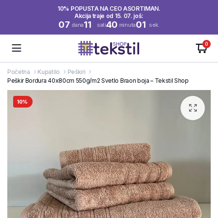
10% POPUSTA NA CEO ASORTIMAN.
Akcija traje od 15. 07. još:
07
11
40
01
dana
sati
minuta
sek.
0
Početna
Kupatilo
Peškiri
Peškir Bordura 40x80cm 550g/m2 Svetlo Braon boja – Tekstil Shop
10%