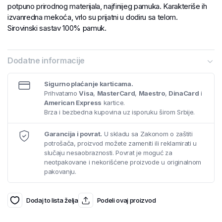
potpuno prirodnog materijala, najfinijeg pamuka. Karakteriše ih
izvanredna mekoća, vrlo su prijatni u dodiru sa telom.
Sirovinski sastav 100% pamuk.
Dodatne informacije
Sigurno plaćanje karticama.
Prihvatamo
Visa
,
MasterCard
,
Maestro
,
DinaCard
i
American Express
kartice.
Brza i bezbedna kupovina uz isporuku širom Srbije.
Garancija i povrat.
U skladu sa Zakonom o zaštiti
potrošača, proizvod možete zameniti ili reklamirati u
slučaju nesaobraznosti. Povrat je moguć za
neotpakovane i nekorišćene proizvode u originalnom
pakovanju.
Dodaj to lista želja
Podeli ovaj proizvod