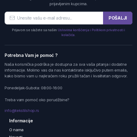
prijavljenim kupcima.
POŠALJI
Prijavom se slažete sa našim
Uslovima korišćenja i Politikom privatnosti i
kolačića.
Potrebna Vam je pomoć ?
Naša korisnička podrška je dostupna za sva vaša pitanja i dodatne
informacije. Molimo vas da nas kontaktirate isključivo putem emaila,
kako bismo vam u najkraćem roku pružili tačan i kvalitetan odgovor.
Ponedeljak-Subota: 08:00-16:00
Treba vam pomoć oko porudžbine?
info@tekstilshop.rs
Informacije
O nama