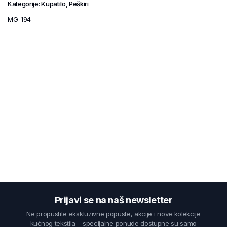
Kategorije:
Kupatilo
,
Peškiri
MG-194
Prijavi se na naš newsletter
Ne propustite ekskluzivne popuste, akcije i nove kolekcije
kućnog tekstila – specijalne ponude dostupne su samo