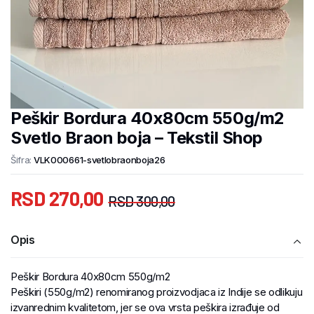
Peškir Bordura 40x80cm 550g/m2
Svetlo Braon boja – Tekstil Shop
Šifra:
VLK000661-svetlobraonboja26
RSD
270,00
RSD
300,00
Opis
Peškir Bordura 40x80cm 550g/m2
Peškiri (550g/m2) renomiranog proizvodjaca iz Indije se odlikuju
izvanrednim kvalitetom, jer se ova vrsta peškira izrađuje od