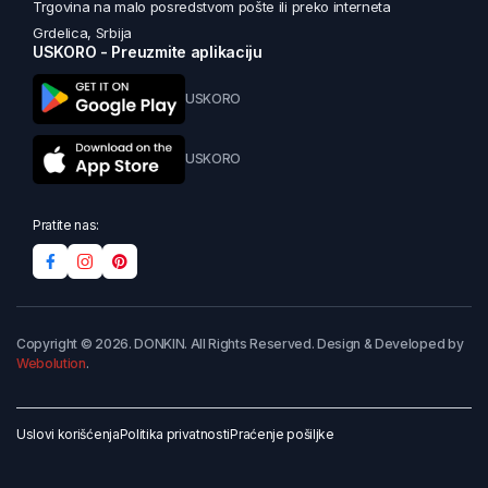
Trgovina na malo posredstvom pošte ili preko interneta
Grdelica, Srbija
USKORO - Preuzmite aplikaciju
USKORO
USKORO
Pratite nas:
Copyright © 2026. DONKIN. All Rights Reserved. Design & Developed by
Webolution
.
Uslovi korišćenja
Politika privatnosti
Praćenje pošiljke
Dodaj u korpu