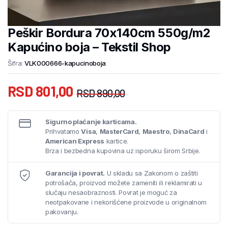
Peškir Bordura 70x140cm 550g/m2
Kapućino boja – Tekstil Shop
Šifra:
VLK000666-kapucinoboja
RSD
801,00
RSD
890,00
Sigurno plaćanje karticama.
Prihvatamo
Visa
,
MasterCard
,
Maestro
,
DinaCard
i
American Express
kartice.
Brza i bezbedna kupovina uz isporuku širom Srbije.
Garancija i povrat.
U skladu sa Zakonom o zaštiti
potrošača, proizvod možete zameniti ili reklamirati u
slučaju nesaobraznosti. Povrat je moguć za
neotpakovane i nekorišćene proizvode u originalnom
pakovanju.