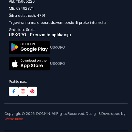
PIB: 115605220
MB: 68492874
Šifra delatnosti: 4791
Trgovina na malo posredstvom pošte ili preko interneta
Grdelica, Srbija
USKORO - Preuzmite aplikaciju
USKORO
USKORO
Pratite nas:
Copyright © 2026. DONKIN. All Rights Reserved. Design & Developed by
Webolution
.