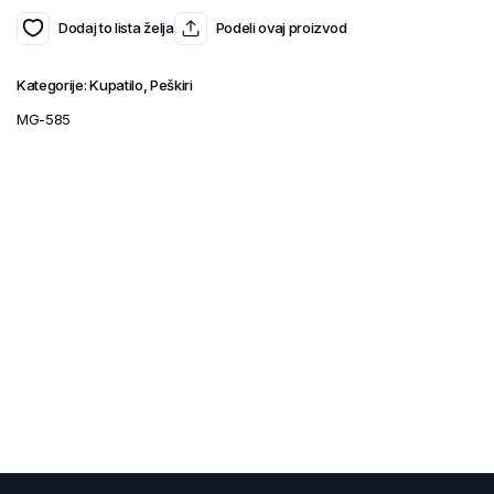
Dodaj to lista želja
Podeli ovaj proizvod
Kategorije:
Kupatilo
,
Peškiri
MG-585