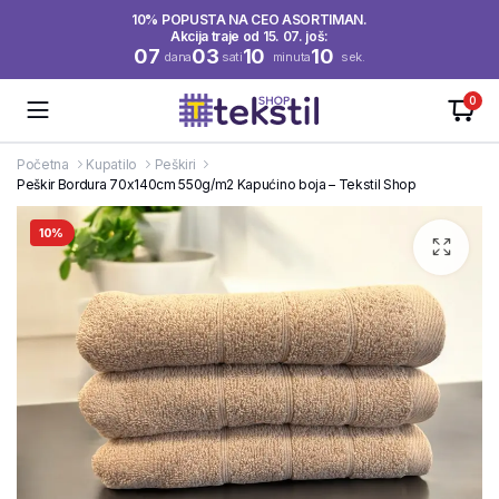
10% POPUSTA NA CEO ASORTIMAN.
Akcija traje od 15. 07. još:
07
03
10
10
dana
sati
minuta
sek.
0
Početna
Kupatilo
Peškiri
Peškir Bordura 70x140cm 550g/m2 Kapućino boja – Tekstil Shop
10%