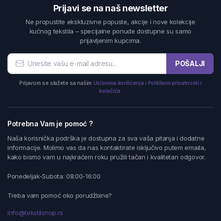
Prijavi se na naš newsletter
Ne propustite ekskluzivne popuste, akcije i nove kolekcije
kućnog tekstila – specijalne ponude dostupne su samo
prijavljenim kupcima.
POŠALJI
Prijavom se slažete sa našim
Uslovima korišćenja i Politikom privatnosti i
kolačića.
Potrebna Vam je pomoć ?
Naša korisnička podrška je dostupna za sva vaša pitanja i dodatne
informacije. Molimo vas da nas kontaktirate isključivo putem emaila,
kako bismo vam u najkraćem roku pružili tačan i kvalitetan odgovor.
Ponedeljak-Subota: 08:00-16:00
Treba vam pomoć oko porudžbine?
info@tekstilshop.rs