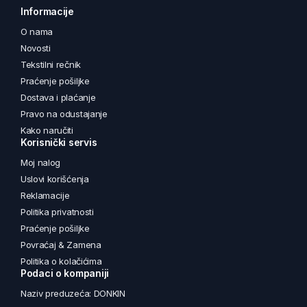
Informacije
O nama
Novosti
Tekstilni rečnik
Praćenje pošiljke
Dostava i plaćanje
Pravo na odustajanje
Kako naručiti
Korisnički servis
Moj nalog
Uslovi korišćenja
Reklamacije
Politika privatnosti
Praćenje pošiljke
Povraćaj & Zamena
Politika o kolačićima
Podaci o kompaniji
Naziv preduzeća: DONKIN