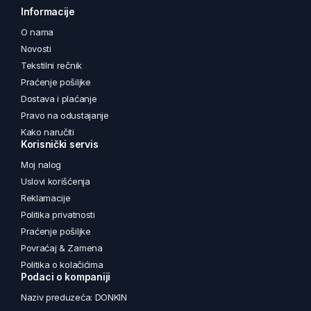
Informacije
O nama
Novosti
Tekstilni rečnik
Praćenje pošiljke
Dostava i plaćanje
Pravo na odustajanje
Kako naručiti
Korisnički servis
Moj nalog
Uslovi korišćenja
Reklamacije
Politika privatnosti
Praćenje pošiljke
Povraćaj & Zamena
Politika o kolačićima
Podaci o kompaniji
Naziv preduzeća: DONKIN