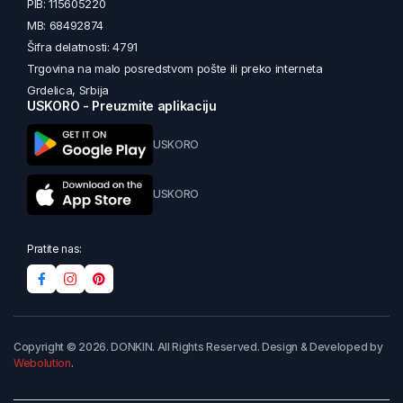
PIB: 115605220
MB: 68492874
Šifra delatnosti: 4791
Trgovina na malo posredstvom pošte ili preko interneta
Grdelica, Srbija
USKORO - Preuzmite aplikaciju
USKORO
USKORO
Pratite nas:
Copyright © 2026. DONKIN. All Rights Reserved. Design & Developed by
Webolution
.