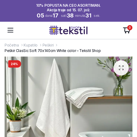
10% POPUSTA NA CEO ASORTIMAN.
Akcija traje od 15. 07. još:
05
17
38
30
dana
sati
minuta
sek.
0
Početna
Kupatilo
Peškiri
Peškir ClasSic Soft 70x140cm White color – Tekstil Shop
24%