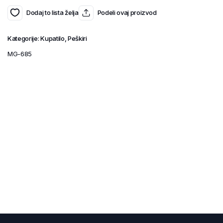
Dodaj to lista želja
Podeli ovaj proizvod
Kategorije:
Kupatilo
,
Peškiri
MG-685