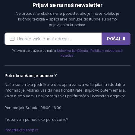
Prijavi se na naš newsletter
Ne propustite ekskluzivne popuste, akcije i nove kolekcije
kućnog tekstila – specijalne ponude dostupne su samo
prijavljenim kupcima.
POŠALJI
Prijavom se slažete sa našim
Uslovima korišćenja i Politikom privatnosti i
kolačića.
Potrebna Vam je pomoć ?
Naša korisnička podrška je dostupna za sva vaša pitanja i dodatne
informacije. Molimo vas da nas kontaktirate isključivo putem emaila,
kako bismo vam u najkraćem roku pružili tačan i kvalitetan odgovor.
Ponedeljak-Subota: 08:00-16:00
Treba vam pomoć oko porudžbine?
info@tekstilshop.rs