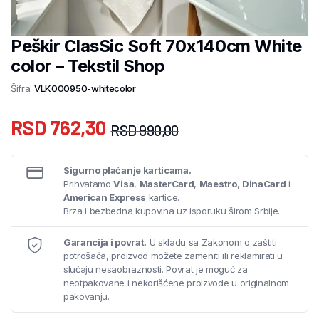
Peškir ClasSic Soft 70x140cm White
color – Tekstil Shop
Šifra:
VLK000950-whitecolor
RSD
762,30
RSD
990,00
Sigurno plaćanje karticama.
Prihvatamo
Visa
,
MasterCard
,
Maestro
,
DinaCard
i
American Express
kartice.
Brza i bezbedna kupovina uz isporuku širom Srbije.
Garancija i povrat.
U skladu sa Zakonom o zaštiti
potrošača, proizvod možete zameniti ili reklamirati u
slučaju nesaobraznosti. Povrat je moguć za
neotpakovane i nekorišćene proizvode u originalnom
pakovanju.