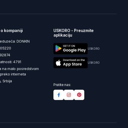
 o kompaniji
USKORO - Preuzmite
aplikaciju
reduzeća: DONKIN
5605220
USKORO
492874
latnosti: 4791
USKORO
a na malo posredstvom
i preko interneta
, Srbija
Pratite nas: