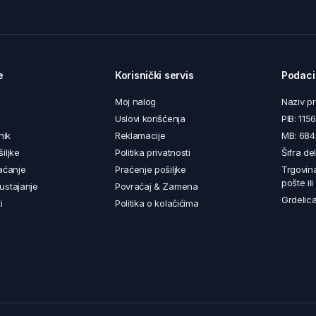
e
Korisnički servis
Podaci
Moj nalog
Naziv p
Uslovi korišćenja
PIB: 11
nik
Reklamacije
MB: 68
iljke
Politika privatnosti
Šifra de
aćanje
Praćenje pošiljke
Trgovin
pošte il
ustajanje
Povraćaj & Zamena
Grdelica
i
Politika o kolačićima