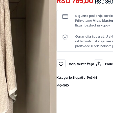
RSD
765,00
RSD
850
Sigurno plaćanje karti
Prihvatamo
Visa
,
Maste
Brza i bezbedna kupovina
Garancija i povrat.
U skl
reklamirati u slučaju ne
proizvode u originalnom 
Dodaj to lista želja
Podel
Kategorije:
Kupatilo
,
Peškiri
MG-560