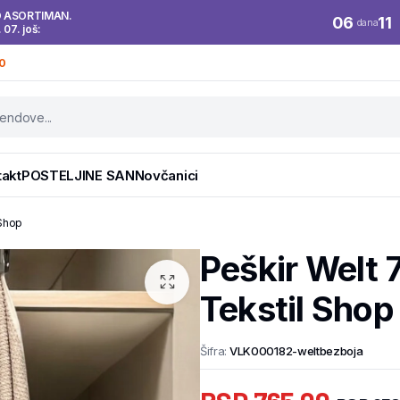
O ASORTIMAN.
06
11
dana
. 07. još:
0
takt
POSTELJINE SAN
Novčanici
 Shop
Peškir Welt 
Tekstil Shop
Šifra:
VLK000182-weltbezboja