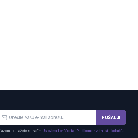
POŠALJI
ijavom se slažete sa našim
Uslovima korišćenja i Politikom privatnosti i kolačića.