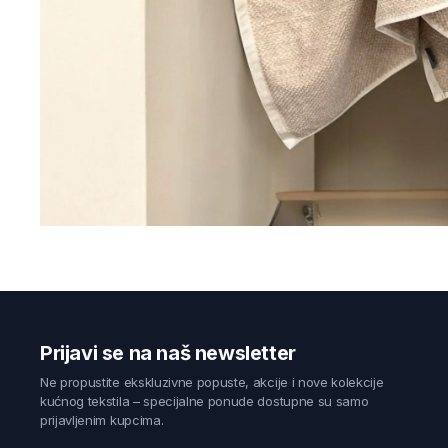
Prijavi se na naš newsletter
Ne propustite ekskluzivne popuste, akcije i nove kolekcije
kućnog tekstila – specijalne ponude dostupne su samo
prijavljenim kupcima.