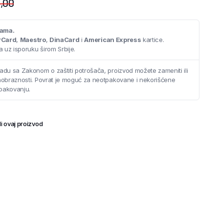
,00
cama.
rCard
,
Maestro
,
DinaCard
i
American Express
kartice.
 uz isporuku širom Srbije.
adu sa Zakonom o zaštiti potrošača, proizvod možete zameniti ili
saobraznosti. Povrat je moguć za neotpakovane i nekorišćene
pakovanju.
i ovaj proizvod