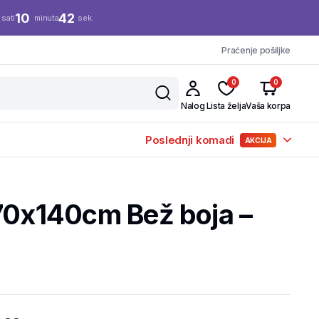
10
41
sati
minuta
sek.
Praćenje pošiljke
0
0
Nalog
Lista želja
Vaša korpa
Poslednji komadi
AKCIJA
70x140cm Bež boja –