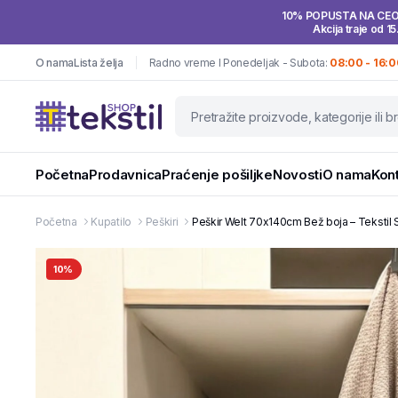
10% POPUSTA NA CE
Akcija traje od 15
O nama
Lista želja
Radno vreme I Ponedeljak - Subota:
08:00 - 16:0
Početna
Prodavnica
Praćenje pošiljke
Novosti
O nama
Kon
Početna
Kupatilo
Peškiri
Peškir Welt 70x140cm Bež boja – Tekstil
10%