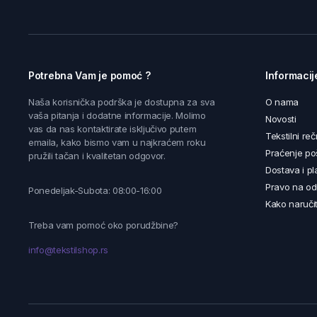
Potrebna Vam je pomoć ?
Informacij
Naša korisnička podrška je dostupna za sva
O nama
vaša pitanja i dodatne informacije. Molimo
Novosti
vas da nas kontaktirate isključivo putem
Tekstilni reč
emaila, kako bismo vam u najkraćem roku
Praćenje poš
pružili tačan i kvalitetan odgovor.
Dostava i pl
Pravo na od
Ponedeljak-Subota: 08:00-16:00
Kako naručit
Treba vam pomoć oko porudžbine?
info@tekstilshop.rs