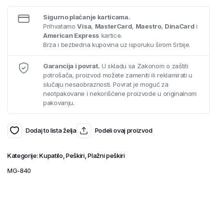
Sigurno plaćanje karticama.
Prihvatamo
Visa
,
MasterCard
,
Maestro
,
DinaCard
i
American Express
kartice.
Brza i bezbedna kupovina uz isporuku širom Srbije.
Garancija i povrat.
U skladu sa Zakonom o zaštiti
potrošača, proizvod možete zameniti ili reklamirati u
slučaju nesaobraznosti. Povrat je moguć za
neotpakovane i nekorišćene proizvode u originalnom
pakovanju.
Dodaj to lista želja
Podeli ovaj proizvod
Kategorije:
Kupatilo
,
Peškiri
,
Plažni peškiri
MG-840