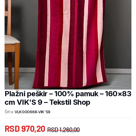
Plažni peškir – 100% pamuk – 160×83
cm VIK’S 9 – Tekstil Shop
Šifra:
VLK000668-VIK'S9
RSD
970,20
RSD
1.260,00