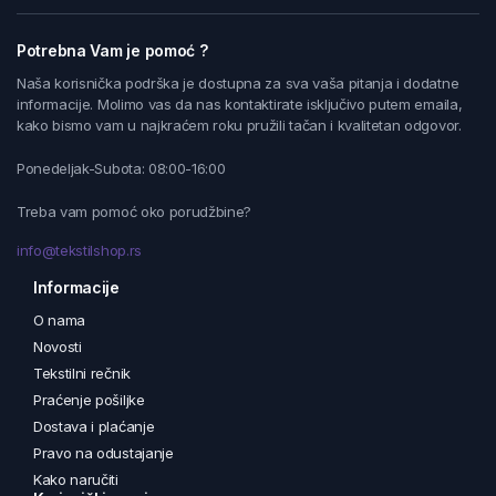
Potrebna Vam je pomoć ?
Naša korisnička podrška je dostupna za sva vaša pitanja i dodatne
informacije. Molimo vas da nas kontaktirate isključivo putem emaila,
kako bismo vam u najkraćem roku pružili tačan i kvalitetan odgovor.
Ponedeljak-Subota: 08:00-16:00
Treba vam pomoć oko porudžbine?
info@tekstilshop.rs
Informacije
O nama
Novosti
Tekstilni rečnik
Praćenje pošiljke
Dostava i plaćanje
Pravo na odustajanje
Kako naručiti