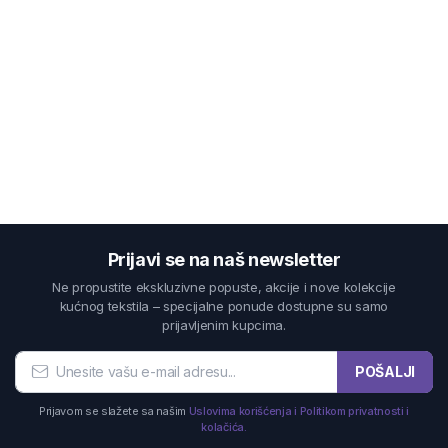
Prijavi se na naš newsletter
Ne propustite ekskluzivne popuste, akcije i nove kolekcije
kućnog tekstila – specijalne ponude dostupne su samo
prijavljenim kupcima.
POŠALJI
Prijavom se slažete sa našim
Uslovima korišćenja i Politikom privatnosti i
kolačića.