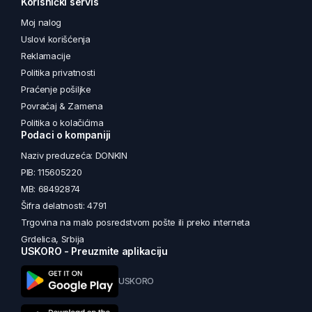
Korisnički servis
Moj nalog
Uslovi korišćenja
Reklamacije
Politika privatnosti
Praćenje pošiljke
Povraćaj & Zamena
Politika o kolačićima
Podaci o kompaniji
Naziv preduzeća: DONKIN
PIB: 115605220
MB: 68492874
Šifra delatnosti: 4791
Trgovina na malo posredstvom pošte ili preko interneta
Grdelica, Srbija
USKORO - Preuzmite aplikaciju
USKORO