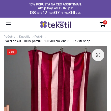
10% POPUSTA NA CEO ASORTIMAN.
Akcija traje od 15. 07. još:
08
17
07
06
dana
sati
minuta
sek.
0
Početna
Kupatilo
Peškiri
Plažni peškir – 100% pamuk – 160×83 cm VIK’S 9 – Tekstil Shop
23%