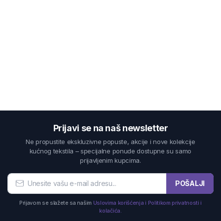
Prijavi se na naš newsletter
Ne propustite ekskluzivne popuste, akcije i nove kolekcije
kućnog tekstila – specijalne ponude dostupne su samo
prijavljenim kupcima.
POŠALJI
Prijavom se slažete sa našim
Uslovima korišćenja i Politikom privatnosti i
kolačića.