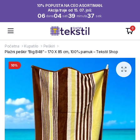
10% POPUSTA NA CEO ASORTIMAN.
Akcija traje od 15. 07. još:
06
04
39
36
dana
sati
minuta
sek.
0
Početna
Kupatilo
Peškiri
Plažni peškir “Big B48” – 170 X 85 cm, 100% pamuk – Tekstil Shop
10%