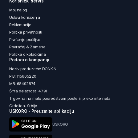
Korisnički servis
Moj nalog
Uslovi korišćenja
Reklamacije
Politika privatnosti
Praćenje pošiljke
Povraćaj & Zamena
Politika o kolačićima
Podaci o kompaniji
Naziv preduzeća: DONKIN
PIB: 115605220
MB: 68492874
Šifra delatnosti: 4791
Trgovina na malo posredstvom pošte ili preko interneta
Grdelica, Srbija
USKORO - Preuzmite aplikaciju
USKORO