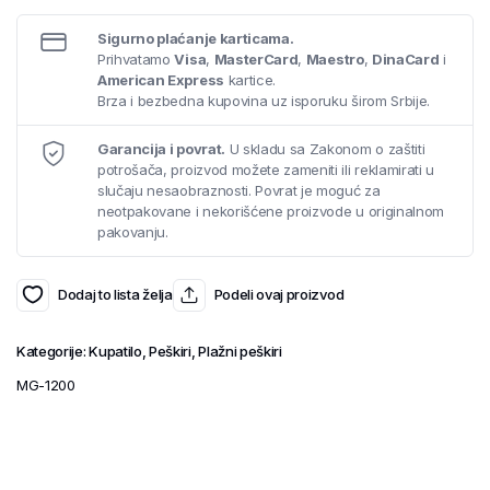
Sigurno plaćanje karticama.
Prihvatamo
Visa
,
MasterCard
,
Maestro
,
DinaCard
i
American Express
kartice.
Brza i bezbedna kupovina uz isporuku širom Srbije.
Garancija i povrat.
U skladu sa Zakonom o zaštiti
potrošača, proizvod možete zameniti ili reklamirati u
slučaju nesaobraznosti. Povrat je moguć za
neotpakovane i nekorišćene proizvode u originalnom
pakovanju.
Dodaj to lista želja
Podeli ovaj proizvod
Kategorije:
Kupatilo
,
Peškiri
,
Plažni peškiri
MG-1200