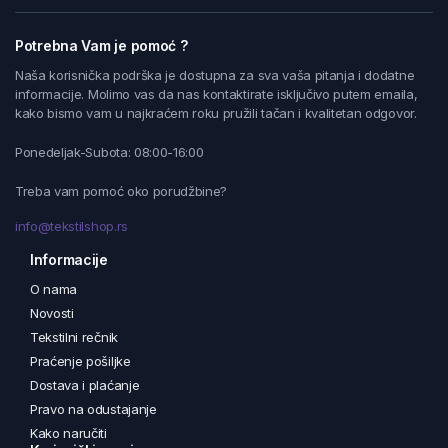
Potrebna Vam je pomoć ?
Naša korisnička podrška je dostupna za sva vaša pitanja i dodatne
informacije. Molimo vas da nas kontaktirate isključivo putem emaila,
kako bismo vam u najkraćem roku pružili tačan i kvalitetan odgovor.
Ponedeljak-Subota: 08:00-16:00
Treba vam pomoć oko porudžbine?
info@tekstilshop.rs
Informacije
O nama
Novosti
Tekstilni rečnik
Praćenje pošiljke
Dostava i plaćanje
Pravo na odustajanje
Kako naručiti