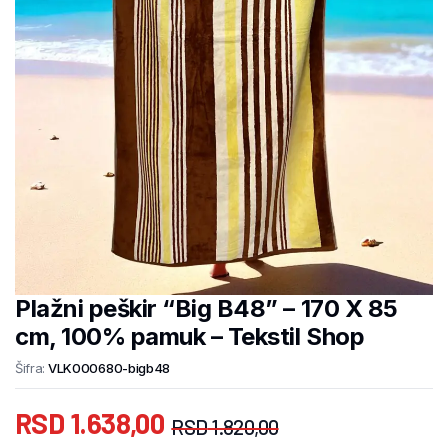
Plažni peškir “Big B48” – 170 X 85
cm, 100% pamuk – Tekstil Shop
Šifra:
VLK000680-bigb48
RSD
1.638,00
RSD
1.820,00