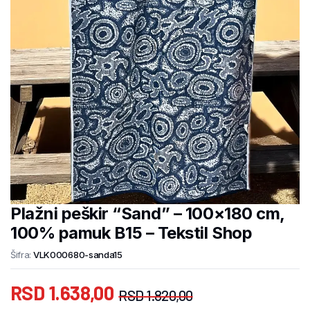
Plažni peškir “Sand” – 100×180 cm,
100% pamuk B15 – Tekstil Shop
Šifra:
VLK000680-sanda15
RSD
1.638,00
RSD
1.820,00