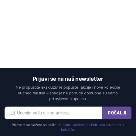
Prijavi se na naš newsletter
Ne propustite ekskluzivne popuste, akcije i nove kolekcije
kućnog tekstila – specijalne ponude dostupne su samo
prijavljenim kupcima.
POŠALJI
Prijavom se slažete sa našim
Uslovima korišćenja i Politikom privatnosti i
kolačića.