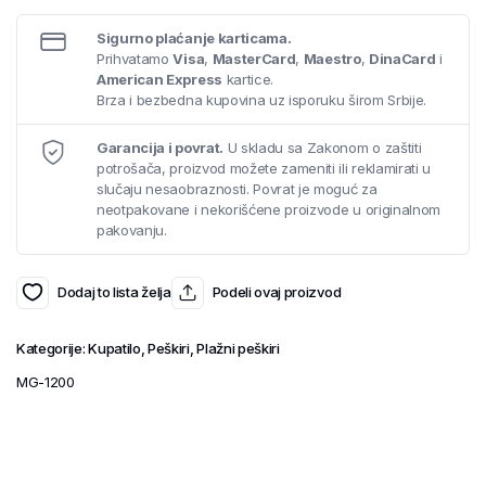
Sigurno plaćanje karticama.
Prihvatamo
Visa
,
MasterCard
,
Maestro
,
DinaCard
i
American Express
kartice.
Brza i bezbedna kupovina uz isporuku širom Srbije.
Garancija i povrat.
U skladu sa Zakonom o zaštiti
potrošača, proizvod možete zameniti ili reklamirati u
slučaju nesaobraznosti. Povrat je moguć za
neotpakovane i nekorišćene proizvode u originalnom
pakovanju.
Dodaj to lista želja
Podeli ovaj proizvod
Kategorije:
Kupatilo
,
Peškiri
,
Plažni peškiri
MG-1200