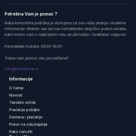
Potrebna Vam je pomoć ?
Naša korisnička podrška je dostupna za sva vaša pitanja i dodatne
informacije. Molimo vas da nas kontaktirate isključivo putem emaila,
kako bismo vam u najkraćem roku pružili tačan i kvalitetan odgovor.
Ponedeljak-Subota: 08:00-16:00
Treba vam pomoć oko porudžbine?
info@tekstilshop.rs
Informacije
O nama
Novosti
Tekstilni rečnik
Praćenje pošiljke
Dostava i plaćanje
Pravo na odustajanje
Kako naručiti