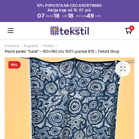
10% POPUSTA NA CEO ASORTIMAN.
Akcija traje od 15. 07. još:
07
18
18
48
dana
sati
minuta
sek.
0
Početna
Kupatilo
Peškiri
Plažni peškir “Sand” – 100×180 cm, 100% pamuk B15 – Tekstil Shop
10%