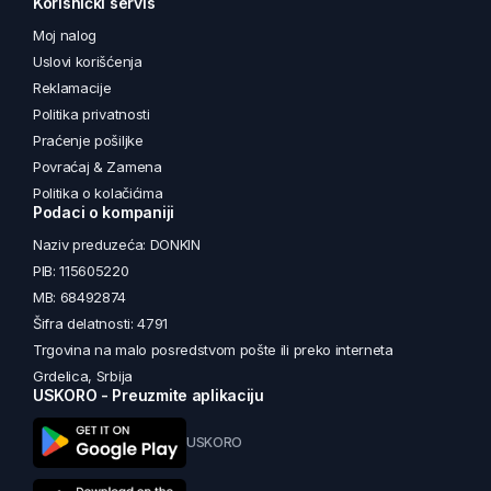
Korisnički servis
Moj nalog
Uslovi korišćenja
Reklamacije
Politika privatnosti
Praćenje pošiljke
Povraćaj & Zamena
Politika o kolačićima
Podaci o kompaniji
Naziv preduzeća: DONKIN
PIB: 115605220
MB: 68492874
Šifra delatnosti: 4791
Trgovina na malo posredstvom pošte ili preko interneta
Grdelica, Srbija
USKORO - Preuzmite aplikaciju
USKORO