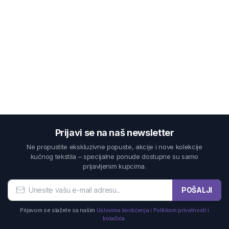
Prijavi se na naš newsletter
Ne propustite ekskluzivne popuste, akcije i nove kolekcije
kućnog tekstila – specijalne ponude dostupne su samo
prijavljenim kupcima.
POŠALJI
Prijavom se slažete sa našim
Uslovima korišćenja i Politikom privatnosti i
kolačića.