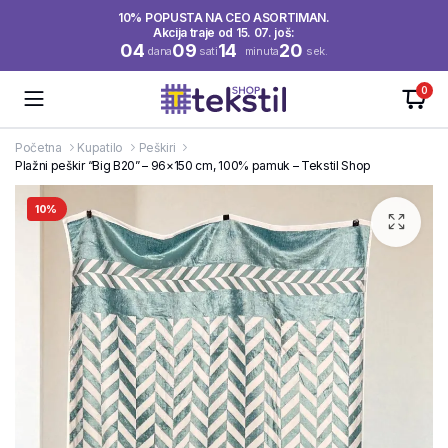
10% POPUSTA NA CEO ASORTIMAN.
Akcija traje od 15. 07. još:
04
09
14
20
dana
sati
minuta
sek.
0
Početna
Kupatilo
Peškiri
Plažni peškir “Big B20” – 96×150 cm, 100% pamuk – Tekstil Shop
10%