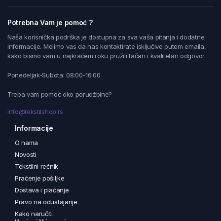
Potrebna Vam je pomoć ?
Naša korisnička podrška je dostupna za sva vaša pitanja i dodatne
informacije. Molimo vas da nas kontaktirate isključivo putem emaila,
kako bismo vam u najkraćem roku pružili tačan i kvalitetan odgovor.
Ponedeljak-Subota: 08:00-16:00
Treba vam pomoć oko porudžbine?
info@tekstilshop.rs
Informacije
O nama
Novosti
Tekstilni rečnik
Praćenje pošiljke
Dostava i plaćanje
Pravo na odustajanje
Kako naručiti