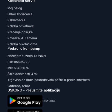
Korisnički servis
Moj nalog
Uslovi korišćenja
Reklamacije
Politika privatnosti
Praćenje pošiljke
Povraćaj & Zamena
Politika o kolačićima
Podaci o kompaniji
Naziv preduzeća: DONKIN
PIB: 115605220
MB: 68492874
Šifra delatnosti: 4791
Trgovina na malo posredstvom pošte ili preko interneta
Grdelica, Srbija
USKORO - Preuzmite aplikaciju
USKORO