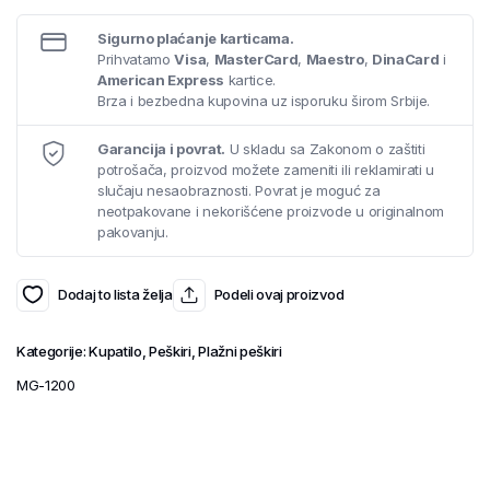
Sigurno plaćanje karticama.
Prihvatamo
Visa
,
MasterCard
,
Maestro
,
DinaCard
i
American Express
kartice.
Brza i bezbedna kupovina uz isporuku širom Srbije.
Garancija i povrat.
U skladu sa Zakonom o zaštiti
potrošača, proizvod možete zameniti ili reklamirati u
slučaju nesaobraznosti. Povrat je moguć za
neotpakovane i nekorišćene proizvode u originalnom
pakovanju.
Dodaj to lista želja
Podeli ovaj proizvod
Kategorije:
Kupatilo
,
Peškiri
,
Plažni peškiri
MG-1200