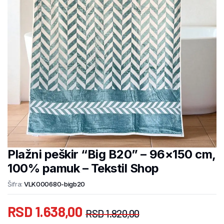
Plažni peškir “Big B20” – 96×150 cm,
100% pamuk – Tekstil Shop
Šifra:
VLK000680-bigb20
RSD
1.638,00
RSD
1.820,00