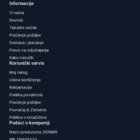
Informacije
O nama
Novosti
Tekstilni rečnik
Praćenje pošiljke
Dostava i plaćanje
Pravo na odustajanje
Kako naručiti
Korisnički servis
Moj nalog
Uslovi korišćenja
Reklamacije
Politika privatnosti
Praćenje pošiljke
Povraćaj & Zamena
Politika o kolačićima
Podaci o kompaniji
Naziv preduzeća: DONKIN
PIB: 115605220