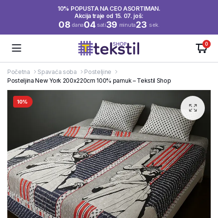
10% POPUSTA NA CEO ASORTIMAN.
Akcija traje od 15. 07. još:
08
04
39
22
dana
sati
minuta
sek.
0
Početna
Spavaća soba
Posteljine
Posteljina New York 200x220cm 100% pamuk – Tekstil Shop
10%