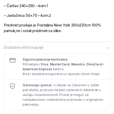
– Čaršav 240×260 – kom.1
– Jastučnica 50×70 – kom.2
Predmet prodaje je Posteljina New York 200x220cm 100%
pamuk,ne i ostali predmeti sa slike.
Dodatne informacije
Sigurno plaćanje karticama.
Prihvatamo
Visa
,
MasterCard
,
Maestro
,
DinaCard
i
American Express
kartice.
Brza i bezbedna kupovina uz isporuku širom Srbije.
Garancija i povrat.
U skladu sa Zakonom o zaštiti
potrošača, proizvod možete zameniti ili reklamirati u
slučaju nesaobraznosti. Povrat je moguć za
neotpakovane i nekorišćene proizvode u originalnom
pakovanju.