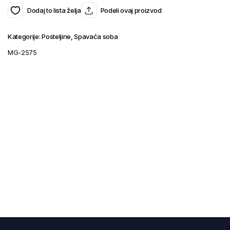
Dodaj to lista želja
Podeli ovaj proizvod
Kategorije:
Posteljine
,
Spavaća soba
MG-2575