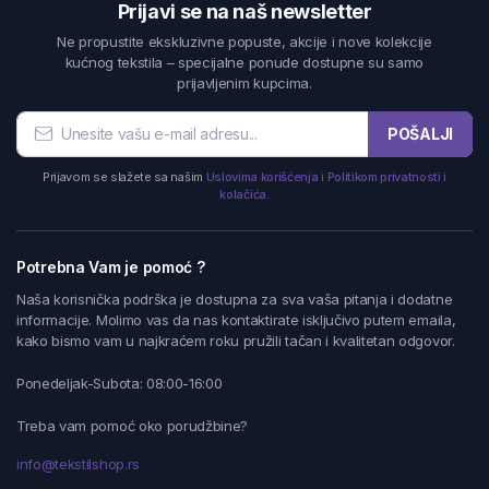
Prijavi se na naš newsletter
Ne propustite ekskluzivne popuste, akcije i nove kolekcije
kućnog tekstila – specijalne ponude dostupne su samo
prijavljenim kupcima.
POŠALJI
Prijavom se slažete sa našim
Uslovima korišćenja i Politikom privatnosti i
kolačića.
Potrebna Vam je pomoć ?
Naša korisnička podrška je dostupna za sva vaša pitanja i dodatne
informacije. Molimo vas da nas kontaktirate isključivo putem emaila,
kako bismo vam u najkraćem roku pružili tačan i kvalitetan odgovor.
Ponedeljak-Subota: 08:00-16:00
Treba vam pomoć oko porudžbine?
info@tekstilshop.rs