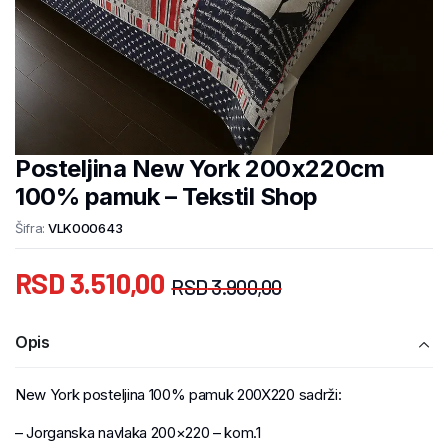
Posteljina New York 200x220cm
100% pamuk – Tekstil Shop
Šifra:
VLK000643
RSD
3.510,00
RSD
3.900,00
Opis
New York posteljina 100% pamuk 200X220 sadrži:
– Jorganska navlaka 200×220 – kom.1